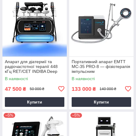
Апарат для діатермії та
Портативний апарат ЕМТТ
радіочастотної терапії 448
МС-35 PRO-8 — фізіотерапія
кГц RET/CET INDIBA Deep
імпульсним
Care — підтяжка, схуднення,
електромагнітним полем для
В наявності
В наявності
зняття болю
відновлення суглобів і тканин
47 500
133 000
₴
₴
50 000 ₴
140 000 ₴
Купити
Купити
–5%
–5%