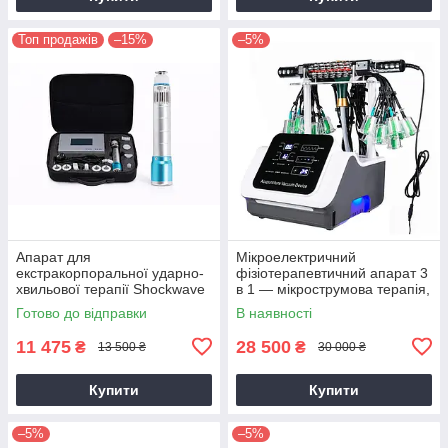
Топ продажів
–15%
–5%
Апарат для
Мікроелектричний
екстракорпоральної ударно-
фізіотерапевтичний апарат 3
хвильової терапії Shockwave
в 1 — мікрострумова терапія,
T43 УВТ
меридіанний масаж і
Готово до відправки
В наявності
прогрівання м’язів
11 475
28 500
₴
₴
13 500 ₴
30 000 ₴
Купити
Купити
–5%
–5%