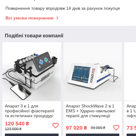
Повернення товару впродовж 14 днів за рахунок покупця
Всі умови повернення
Подібні товари компанії
Апарат 3 в 1 для
Апарат ShockWave 2 в 1
Апар
професійної фізіотерапії
EMS + Ударно-хвильової
в 1
та естетичних процедур:
терапії для стимуляції
ліфт
Tecar-терапію (CET/RET),
м'язів і полегшення болю
вагі
120 540
₴
EMS-стимуляцію м'язів,
безо
97 020
73 
₴
99 000 ₴
123 000 ₴
УВТ