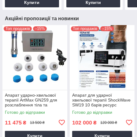
Купити
Купити
Акційні пропозиції та новинки
Топ продажів
–15%
Топ продажів
–15%
Апарат ударно-хвильової
Апарат для ударної
терапії ArtMax GN259 для
хвильової терапії ShockWave
розслаблення тіла та
SW19 10 барів ресурс
полегшення болю із
500000 лікування
Готово до відправки
Готово до відправки
сенсорним екраном
еректильної дисфункції УВТ
11 475
102 000
₴
₴
13 500 ₴
120 000 ₴
Купити
Купити