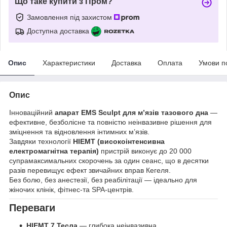
Що таке купити з Пром?
Замовлення під захистом
Доступна доставка
Опис
Характеристики
Доставка
Оплата
Умови п
Опис
Інноваційний
апарат EMS Sculpt для м’язів тазового дна
—
ефективне, безболісне та повністю неінвазивне рішення для
зміцнення та відновлення інтимних м’язів.
Завдяки технології
HIEMT (високоінтенсивна
електромагнітна терапія)
пристрій виконує до 20 000
супрамаксимальних скорочень за один сеанс, що в десятки
разів перевищує ефект звичайних вправ Кегеля.
Без болю, без анестезії, без реабілітації — ідеально для
жіночих клінік, фітнес-та SPA-центрів.
Переваги
HIEMT 7 Тесла
— глибока неінвазивна