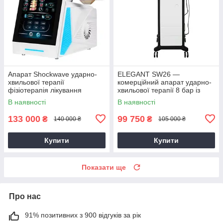
Апарат Shockwave ударно-
ELEGANT SW26 —
хвильової терапії
комерційний апарат ударно-
фізіотерапія лікування
хвильової терапії 8 бар із
еректильної дисфункції
ультразвуковою ручкою
В наявності
В наявності
зняття болю реабілітація та
лікування тіла
133 000
99 750
₴
₴
140 000 ₴
105 000 ₴
Купити
Купити
Показати ще
Про нас
91% позитивних з 900 відгуків за рік