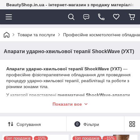
BeautyShop.in.ua - інтернет-магазин з продажу матеріалів
Товари та послуги
Професійне косметологічне обладна
Апарати ударно-хвильової терапії ShockWave (УХТ)
Апарати ударно-хвильової терапії ShockWave (УХТ)
—
професійне фізіотерапевтичне обладнання для проведення
процедур ударно-хвильової терапії, реабілітації та роботи з
різними зонами тіла.
У категорії представлені
пневматичні ShockWave-апарати
різної потужності, моделі до 8 і 12 bar, системи УХТ +
Показати все
EMS, УХТ + ультразвук, а також багатофункціональні
апарати, що поєднують ShockWave з Tecar-терапією та
іншими фізіотерапевтичними технологіями
. В
Сортування
0
Фільтри
асортименті є ELEGANT SW26, ArtMax SL16, SW19, Ultra
Shock та інші моделі.
Топ продажів
–15%
Топ продажів
–15%
Залежно від моделі можна регулювати
тиск, частоту та