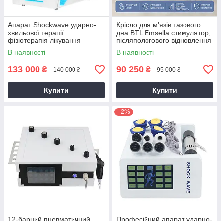
Апарат Shockwave ударно-
Крісло для м'язів тазового
хвильової терапії
дна BTL Emsella стимулятор,
фізіотерапія лікування
післяпологового відновлення
еректильної дисфункції
та лікування нетримання сечі
В наявності
В наявності
зняття болю реабілітація та
лікування тіла
133 000
90 250
₴
₴
140 000 ₴
95 000 ₴
Купити
Купити
–2%
12-барний пневматичний
Професійний апарат ударно-