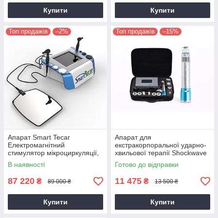
Купити
Купити
Топ продажів
–2%
Топ продажів
–15%
Апарат Smart Tecar
Апарат для
Електромагнітний
екстракорпоральної ударно-
стимулятор мікроциркуляції,
хвильової терапії Shockwave
Tecar-терапія під час
T43 УВТ
В наявності
Готово до відправки
лікування патологій
87 220
11 475
₴
₴
89 000 ₴
13 500 ₴
Купити
Купити