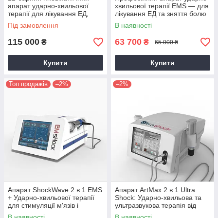
апарат ударно-хвильової
хвильової терапії EMS — для
терапії для лікування ЕД,
лікування ЕД та зняття болю
знеболення, розслаблення
Під замовлення
В наявності
тіла
115 000
63 700
₴
₴
65 000 ₴
Купити
Купити
Топ продажів
–2%
–2%
Апарат ShockWave 2 в 1 EMS
Апарат ArtMax 2 в 1 Ultra
+ Ударно-хвильової терапії
Shock: Ударно-хвильова та
для стимуляції м'язів і
ультразвукова терапія від
полегшення болю
болю в спині, суглобах і
В наявності
В наявності