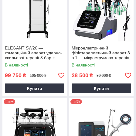
ELEGANT SW26 —
Мікроелектричний
комерційний апарат ударно-
фізіотерапевтичний апарат 3
хвильової терапії 8 бар із
в 1 — мікрострумова терапія,
ультразвуковою ручкою
меридіанний масаж і
В наявності
В наявності
прогрівання м’язів
99 750
28 500
₴
₴
105 000 ₴
30 000 ₴
Купити
Купити
–5%
–5%