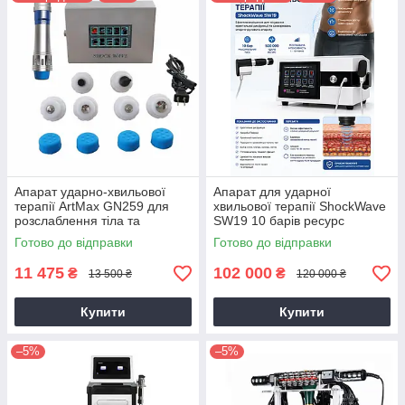
інтенсивність імпульсів
, а змінні трансмітери й насадки
дозволяють працювати з різними ділянками тіла. У групі є як
компактні настільні пристрої, так і професійні
багатофункціональні фізіотерапевтичні системи.
Ударно-хвильове обладнання застосовується у фізіотерапії
та реабілітаційних програмах, зокрема при роботі зі
спортивними травмами, м'язами, сухожиллями та окремими
больовими синдромами; частина представлених моделей
також заявлена виробниками для урологічних програм.
Апарат ударно-хвильової
Апарат для ударної
терапії ArtMax GN259 для
хвильової терапії ShockWave
розслаблення тіла та
SW19 10 барів ресурс
полегшення болю із
500000 лікування
Готово до відправки
Готово до відправки
сенсорним екраном
еректильної дисфункції УВТ
11 475
102 000
₴
₴
13 500 ₴
120 000 ₴
Купити
Купити
–5%
–5%