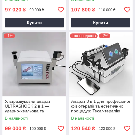
м'язах
97 020
107 800
₴
₴
99 000 ₴
110 000 ₴
Купити
Купити
–1%
Топ продажів
–2%
Ультразвуковий апарат
Апарат 3 в 1 для професійної
ULTRASHOCK 2 в 1 —
фізіотерапії та естетичних
ударно-хвильова та
процедур: Tecar-терапію
ультразвукова терапія для
(CET/RET), EMS-стимуляцію
В наявності
В наявності
зняття болю
м'язів, УВТ
99 000
120 540
₴
₴
100 000 ₴
123 000 ₴