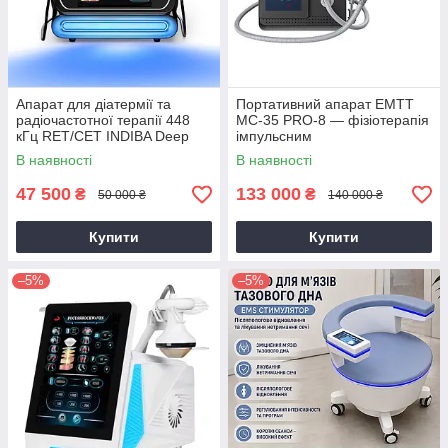
Апарат для діатермії та
Портативний апарат ЕМТТ
радіочастотної терапії 448
МС-35 PRO-8 — фізіотерапія
кГц RET/CET INDIBA Deep
імпульсним
Care — підтяжка, схуднення,
електромагнітним полем для
В наявності
В наявності
зняття болю
відновлення суглобів і тканин
47 500
133 000
₴
₴
50 000 ₴
140 000 ₴
Купити
Купити
–5%
–5%