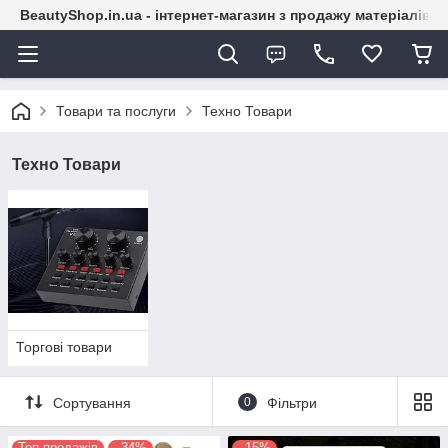
BeautyShop.in.ua - інтернет-магазин з продажу матеріалів
Товари та послуги
Техно Товари
Техно Товари
Торгові товари
Сортування
0
Фільтри
Топ продажів
–34%
–15%