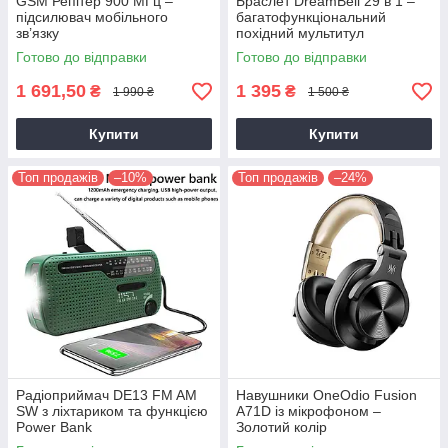
GSM Репітер 900 МГц –
Браслет DreamBell 29 в 1 –
підсилювач мобільного
багатофункціональний
зв’язку
похідний мультитул
Готово до відправки
Готово до відправки
1 691,50
1 395
₴
₴
1 990 ₴
1 500 ₴
Купити
Купити
Топ продажів
–10%
Топ продажів
–24%
Радіоприймач DE13 FM AM
Навушники OneOdio Fusion
SW з ліхтариком та функцією
A71D із мікрофоном –
Power Bank
Золотий колір