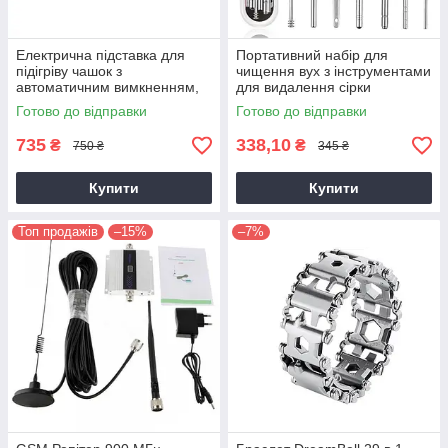
Електрична підставка для
Портативний набір для
підігріву чашок з
чищення вух з інструментами
автоматичним вимкненням,
для видалення сірки
працює від USB
Готово до відправки
Готово до відправки
735
338,10
₴
₴
750 ₴
345 ₴
Купити
Купити
Топ продажів
–15%
–7%