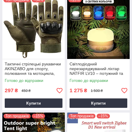
Тактичні стрілецькі рукавички
Світлодіодний
AKINZABO для спорту,
перезаряджуваний ліхтар
полювання та мотоцикла,
NATFIR LV10 – потужний та
Сенсорні рукавиці XL
багатофункціональний
Готово до відправки
Готово до відправки
297
1 275
₴
₴
450 ₴
1 500 ₴
Купити
Купити
Топ продажів
–15%
Топ продажів
–15%