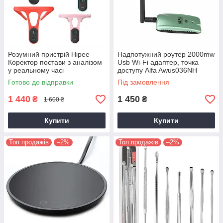
Розумний пристрій Hipee –
Надпотужний роутер 2000mw
Коректор постави з аналізом
Usb Wi-Fi адаптер, точка
у реальному часі
доступу Alfa Awus036NH
Готово до відправки
Під замовлення
1 440
1 450
₴
₴
1 600 ₴
Купити
Купити
Топ продажів
–2%
Топ продажів
–2%