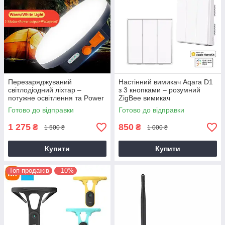
Перезаряджуваний
Настінний вимикач Aqara D1
світлодіодний ліхтар –
з 3 кнопками – розумний
потужне освітлення та Power
ZigBee вимикач
Bank
Готово до відправки
Готово до відправки
1 275
850
₴
₴
1 500 ₴
1 000 ₴
Купити
Купити
Топ продажів
–10%