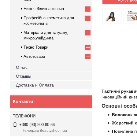
–34%
Нижня білизна жіноча
Професійна косметика для
косметологів
Матеріали для татуажу,
микроблейдинга
Техно Товари
Автотовари
О нас
Отзывы
Доставка и Оплата
Тактичні рукави
інноваційний диз
Контакти
Основні особ
Високоякіс
Жорсткий с
+380 (93) 800-80-66
Телеграм Beautyshopinua
Посилена п