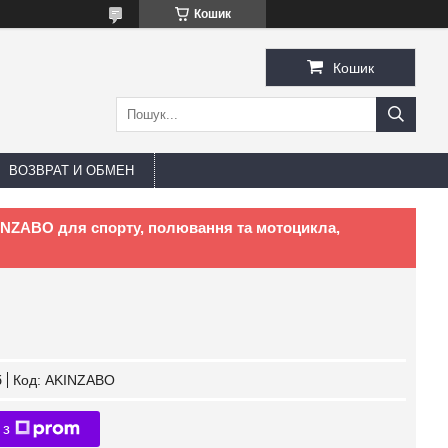
Кошик
Кошик
ВОЗВРАТ И ОБМЕН
KINZABO для спорту, полювання та мотоцикла,
б
Код:
AKINZABO
 з