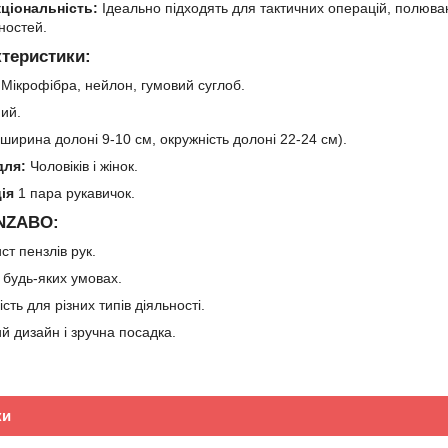
ціональність:
Ідеально підходять для тактичних операцій, полюванн
ностей.
ктеристики:
Мікрофібра, нейлон, гумовий суглоб.
ий.
ширина долоні 9-10 см, окружність долоні 22-24 см).
для:
Чоловіків і жінок.
ія
1 пара рукавичок.
INZABO:
ст пензлів рук.
у будь-яких умовах.
сть для різних типів діяльності.
й дизайн і зручна посадка.
ки