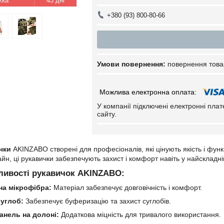
43 дні
+380 (93) 800-80-66
повернення това
У компанії підключені електронні пла
сайту.
чки
AKINZABO створені для професіоналів, які цінують якість і функ
айн, ці рукавички забезпечують захист і комфорт навіть у найскладн
ливості рукавичок AKINZABO:
на мікрофібра:
Матеріал забезпечує довговічність і комфорт.
углоб:
Забезпечує буферизацію та захист суглобів.
анель на долоні:
Додаткова міцність для тривалого використання.