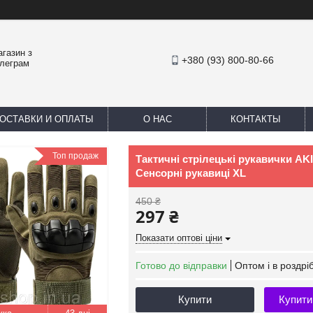
агазин з
+380 (93) 800-80-66
елеграм
ОСТАВКИ И ОПЛАТЫ
О НАС
КОНТАКТЫ
Топ продаж
Тактичні стрілецькі рукавички A
Сенсорні рукавиці XL
450 ₴
297 ₴
Показати оптові ціни
Готово до відправки
Оптом і в роздрі
Купити
Купити