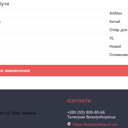
бути
ArtMax
к
Китай
Отвір для
XL
Новий
Оливкови
ля замовлення
+380 (93) 800-80-66
го 12, Київ, Україна
Телеграм Beautyshopinua
https://beautyshop.in.ua/