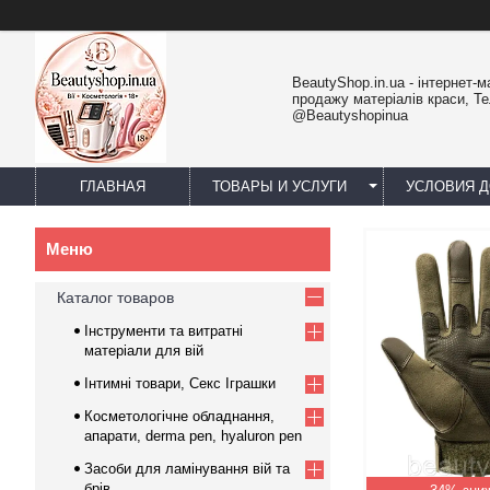
BeautyShop.in.ua - інтернет-м
продажу матеріалів краси, Т
@Beautyshopinua
ГЛАВНАЯ
ТОВАРЫ И УСЛУГИ
УСЛОВИЯ Д
Каталог товаров
Інструменти та витратні
матеріали для вій
Інтимні товари, Секс Іграшки
Косметологічне обладнання,
апарати, derma pen, hyaluron pen
Засоби для ламінування вій та
брів