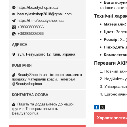
Багатофунк
https://beautyshop.in.ua/
та інших актив
beautylashshop2018@gmail.com
Технічні хара
https://t.me/beautyshopinua
Матеріали:
+380938008066
Цвет:
Зелен
+380938008066
Розмір:
XL (
Підходять 
вул. Ревуцького 12, Київ, Україна
Комплектац
Переваги AK
Повний захи
BeautyShop.in.ua - інтернет-магазин з
Надійність 
продажу матеріалів краси, Телеграм
@Beautyshopinua
Універсальні
Ергономічни
Пишіть та додавайтесь до нашої
групи в Телеграм напишіть
Beautyshopinua
Характеристи