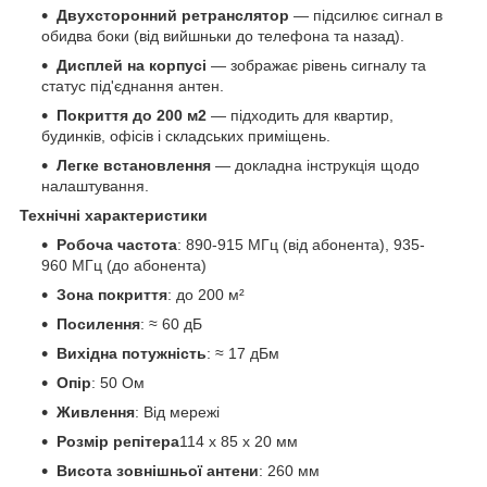
Двухсторонний ретранслятор
— підсилює сигнал в
обидва боки (від вийшньки до телефона та назад).
Дисплей на корпусі
— зображає рівень сигналу та
статус під'єднання антен.
Покриття до 200 м2
— підходить для квартир,
будинків, офісів і складських приміщень.
Легке встановлення
— докладна інструкція щодо
налаштування.
Технічні характеристики
Робоча частота
: 890-915 МГц (від абонента), 935-
960 МГц (до абонента)
Зона покриття
: до 200 м²
Посилення
: ≈ 60 дБ
Вихідна потужність
: ≈ 17 дБм
Опір
: 50 Ом
Живлення
: Від мережі
Розмір репітера
114 x 85 x 20 мм
Висота зовнішньої антени
: 260 мм