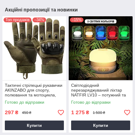
Акційні пропозиції та новинки
Топ продажів
–34%
–15%
Тактичні стрілецькі рукавички
Світлодіодний
AKINZABO для спорту,
перезаряджуваний ліхтар
полювання та мотоцикла,
NATFIR LV10 – потужний та
Сенсорні рукавиці XL
багатофункціональний
Готово до відправки
Готово до відправки
297
1 275
₴
₴
450 ₴
1 500 ₴
Купити
Купити