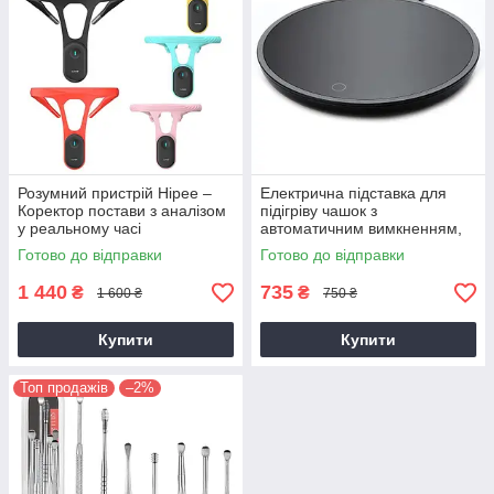
Розумний пристрій Hipee –
Електрична підставка для
Коректор постави з аналізом
підігріву чашок з
у реальному часі
автоматичним вимкненням,
працює від USB
Готово до відправки
Готово до відправки
1 440
735
₴
₴
1 600 ₴
750 ₴
Купити
Купити
Топ продажів
–2%