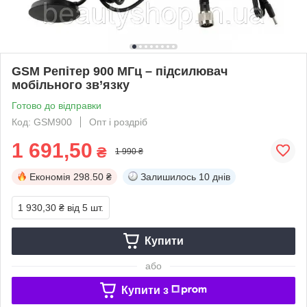
GSM Репітер 900 МГц – підсилювач
мобільного зв’язку
Готово до відправки
Код: GSM900
Опт і роздріб
1 691,50
₴
1 990 ₴
Економія
298.50 ₴
Залишилось
10 днів
1 930,30 ₴
від 5 шт.
Купити
або
Купити з