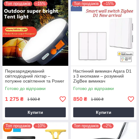
Топ продажів
–15%
Топ продажів
–15%
Перезаряджуваний
Настінний вимикач Aqara D1
світлодіодний ліхтар –
з 3 кнопками – розумний
потужне освітлення та Power
ZigBee вимикач
Bank
Готово до відправки
Готово до відправки
1 275
850
₴
₴
1 500 ₴
1 000 ₴
Купити
Купити
Топ продажів
–10%
Топ продажів
–2%