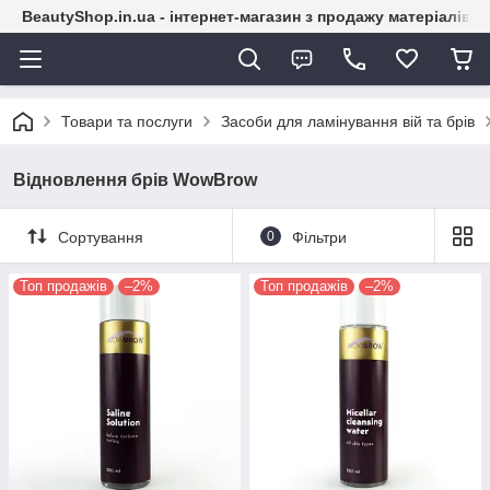
BeautyShop.in.ua - інтернет-магазин з продажу матеріалів
Товари та послуги
Засоби для ламінування вій та брів
Відновлення брів WowBrow
Сортування
0
Фільтри
Топ продажів
–2%
Топ продажів
–2%