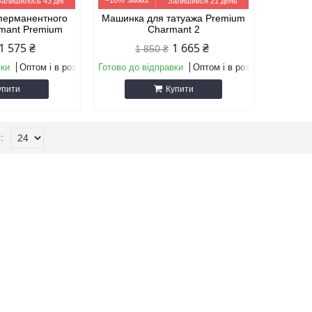
–10%
Залишилось 43 дні
Залишився 21 день
перманентного
Машинка для татуажа Premium
rmant Premium
Charmant 2
1 575 ₴
1 665 ₴
1 850 ₴
вки
Оптом і в роздріб
Готово до відправки
Оптом і в роздріб
упити
Купити