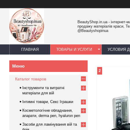
BeautyShop.in.ua - інтернет-м
продажу матеріалів краси, Т
@Beautyshopinua
ГЛАВНАЯ
ТОВАРЫ И УСЛУГИ
УСЛОВИЯ Д
2
Каталог товаров
Інструменти та витратні
матеріали для вій
Інтимні товари, Секс Іграшки
Косметологічне обладнання,
апарати, derma pen, hyaluron pen
Засоби для ламінування вій та
брів