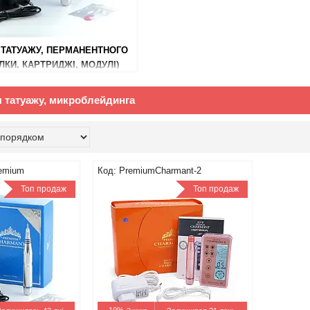
ТАТУАЖУ, ПЕРМАНЕНТНОГО
ЛКИ, КАРТРИДЖІ, МОДУЛІ)
 татуажу, микроблейдинга
remium
PremiumCharmant-2
Топ продаж
Топ продаж