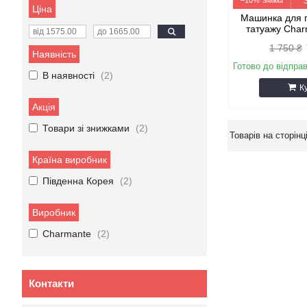
–10%
Ціна
Машинка для 
татуажу Cha
1 750 ₴
Наявність
Готово до відпра
В наявності
2
К
Акція
Товари зі знижками
2
Країна виробник
Південна Корея
2
Виробник
Charmante
2
Контакти