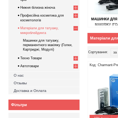
Нижня білизна жіноча
Професійна косметика для
МАШИНКИ ДЛЯ 
косметологів
МАКІЯЖУ (ГО
Матеріали для татуажу,
микроблейдинга
Матеріали для
Машинки для татуажу,
перманентного макіяжу (Голки,
Картриджі, Модулі)
Техно Товари
Charmant-P
Автотовари
О нас
Отзывы
Доставка и Оплата
Фільтри