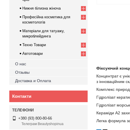
Нижня білизна жіноча
Професійна косметика для
косметологів
Матеріали для татуажу,
микроблейдинга
Техно Товари
Автотовари
О нас
Фіксуючий конц
Отзывы
Концентрат є уні
Доставка и Оплата
з інноваційним с
Комплекс природн
Контакти
Гідролізат керат
Гідролізат морсь
Кераміди А2 захи
+380 (93) 800-80-66
Легка формула за
Телеграм Beautyshopinua