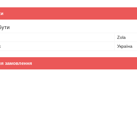
ки
бути
Zola
к
Україна
ля замовлення