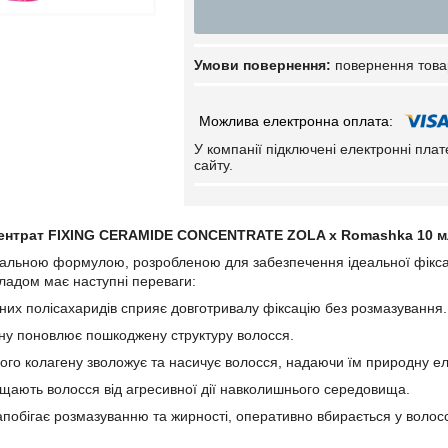
повернення това
У компанії підключені електронні пла
сайту.
ентрат FIXING CERAMIDE CONCENTRATE ZOLA x Romashka 10 м
кальною формулою, розробленою для забезпечення ідеальної фіксаці
кладом має наступні переваги:
их полісахаридів сприяє довготривалу фіксацію без розмазування.
ину поновлює пошкоджену структуру волосся.
кого колагену зволожує та насичує волосся, надаючи їм природну ел
щають волосся від агресивної дії навколишнього середовища.
побігає розмазуванню та жирності, оперативно вбирається у волос