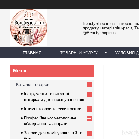
BeautyShop.in.ua - інтернет-м
продажу матеріалів краси, Т
@Beautyshopinua
ГЛАВНАЯ
ТОВАРЫ И УСЛУГИ
УСЛОВИЯ Д
Каталог товаров
Інструменти та витратні
матеріали для нарощування вій
Інтимні товари та секс-іграшки
Професійне косметологічне
обладнання та апарати
Засоби для ламінування вій та
брів