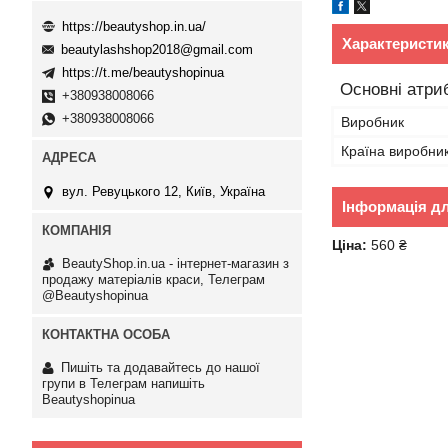
https://beautyshop.in.ua/
Характеристи
beautylashshop2018@gmail.com
https://t.me/beautyshopinua
Основні атри
+380938008066
+380938008066
Виробник
Країна виробни
вул. Ревуцького 12, Київ, Україна
Інформація д
Ціна:
560 ₴
BeautyShop.in.ua - інтернет-магазин з
продажу матеріалів краси, Телеграм
@Beautyshopinua
Пишіть та додавайтесь до нашої
групи в Телеграм напишіть
Beautyshopinua