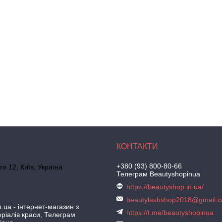
+380 (93) 800-80-66
го 12, Київ, Україна
Телеграм Beautyshopinua
https://beautyshop.in.ua/
beautylashshop2018@gmail.
.ua - інтернет-магазин з
https://t.me/beautyshopinua
ріалів краси, Телеграм