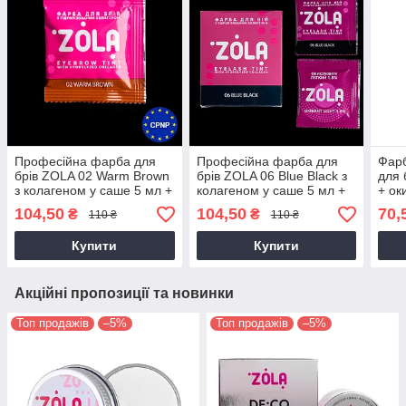
Професійна фарба для
Професійна фарба для
Фарб
брів ZOLA 02 Warm Brown
брів ZOLA 06 Blue Black з
для 
з колагеном у саше 5 мл +
колагеном у саше 5 мл +
+ ок
окислювач
окислювач
104,50
104,50
70,
₴
₴
110 ₴
110 ₴
Купити
Купити
Акційні пропозиції та новинки
Топ продажів
–5%
Топ продажів
–5%