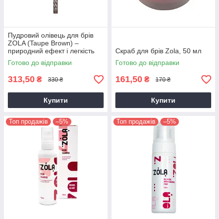
Пудровий олівець для брів
ZOLA (Taupe Brown) –
природний ефект і легкість
Скраб для брів Zola, 50 мл
нанесення
Готово до відправки
Готово до відправки
313,50
161,50
₴
₴
330 ₴
170 ₴
Купити
Купити
Топ продажів
–5%
Топ продажів
–5%