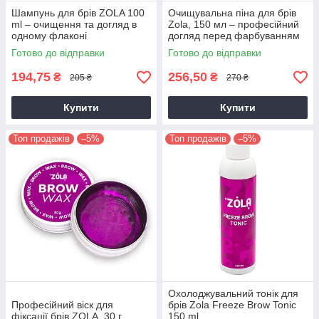
Шампунь для брів ZOLA 100
Очищувальна піна для брів
ml – очищення та догляд в
Zola, 150 мл – професійний
одному флаконі
догляд перед фарбуванням
Готово до відправки
Готово до відправки
194,75
256,50
₴
₴
205 ₴
270 ₴
Купити
Купити
Топ продажів
–5%
Топ продажів
–5%
Охолоджувальний тонік для
Професійний віск для
брів Zola Freeze Brow Tonic
фіксації брів ZOLA, 30 г
150 ml