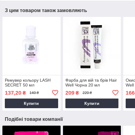
З цим товаром також замовляють
Ремувер кольору LASH
Фарба для вій та брів Hair
Окис
SECRET 50 мл
Well Чорна 20 мл
Well
137,20
209
166
₴
₴
140 ₴
220 ₴
Купити
Купити
Подібні товари компанії