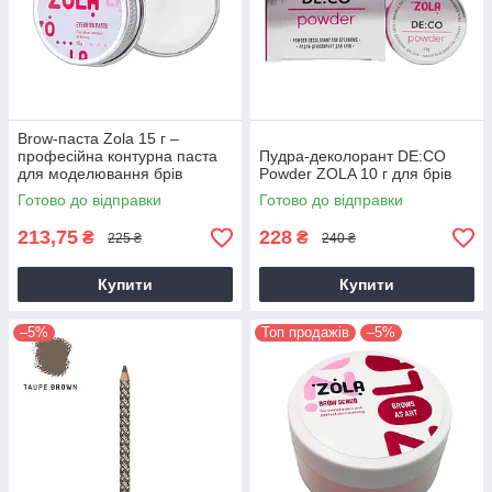
Brow-паста Zola 15 г –
професійна контурна паста
Пудра-деколорант DE:CO
для моделювання брів
Powder ZOLA 10 г для брів
Готово до відправки
Готово до відправки
213,75
228
₴
₴
225 ₴
240 ₴
Купити
Купити
–5%
Топ продажів
–5%