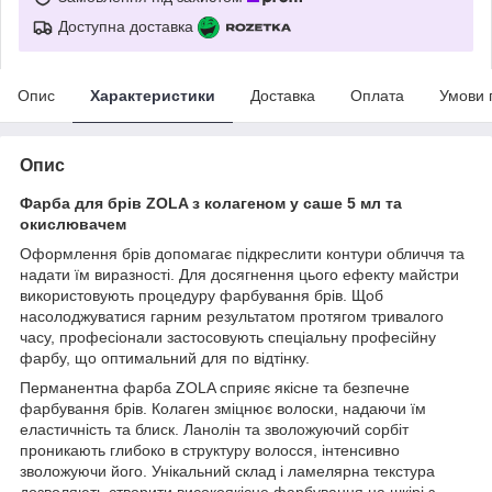
Доступна доставка
Опис
Характеристики
Доставка
Оплата
Умови 
Опис
Фарба для брів ZOLA з колагеном у саше 5 мл та
окислювачем
Оформлення брів допомагає підкреслити контури обличчя та
надати їм виразності. Для досягнення цього ефекту майстри
використовують процедуру фарбування брів. Щоб
насолоджуватися гарним результатом протягом тривалого
часу, професіонали застосовують спеціальну професійну
фарбу, що оптимальний для по відтінку.
Перманентна фарба ZOLA сприяє якісне та безпечне
фарбування брів. Колаген зміцнює волоски, надаючи їм
еластичність та блиск. Ланолін та зволожуючий сорбіт
проникають глибоко в структуру волосся, інтенсивно
зволожуючи його. Унікальний склад і ламелярна текстура
дозволяють створити високоякісне фарбування на шкірі з