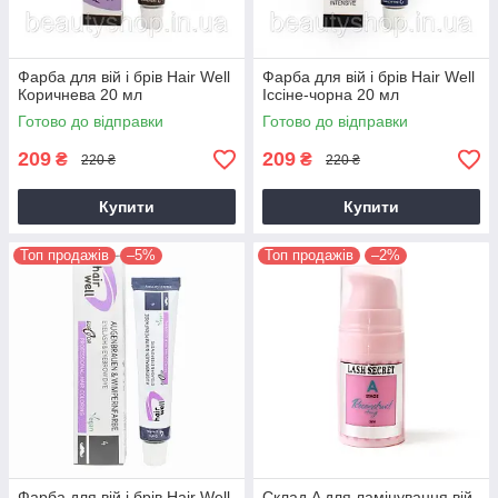
Фарба для вій і брів Hair Well
Фарба для вій і брів Hair Well
Коричнева 20 мл
Іссіне-чорна 20 мл
Готово до відправки
Готово до відправки
209
209
₴
₴
220 ₴
220 ₴
Купити
Купити
Топ продажів
–5%
Топ продажів
–2%
Фарба для вій і брів Hair Well
Склад A для ламінування вій