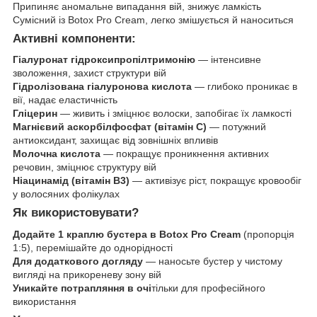
Припиняє аномальне випадання вій, знижує ламкість
Сумісний із Botox Pro Cream, легко змішується й наноситься
Активні компоненти:
Гіалуронат гідроксипропілтримонію
— інтенсивне
зволоження, захист структури вій
Гідролізована гіалуронова кислота
— глибоко проникає в
вії, надає еластичність
Гліцерин
— живить і зміцнює волоски, запобігає їх ламкості
Магнієвий аскорбілфосфат (вітамін С)
— потужний
антиоксидант, захищає від зовнішніх впливів
Молочна кислота
— покращує проникнення активних
речовин, зміцнює структуру вій
Ніацинамід (вітамін В3)
— активізує ріст, покращує кровообіг
у волосяних фолікулах
Як використовувати?
Додайте 1 краплю бустера в Botox Pro Cream
(пропорція
1:5), перемішайте до однорідності
Для додаткового догляду
— наносьте бустер у чистому
вигляді на прикореневу зону вій
Уникайте потрапляння в очі
тільки для професійного
використання