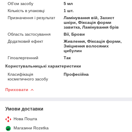
Об'єм засобу
5 мл
Кількість в упаковці
1 шт.
Призначення і результат
Ламінування вій, Захист
шкіри, Фіксація форми
завитка, Ламінування брів
Область застосування
Вії, Брови
Додатковий ефект
Живлення, Фіксація форми,
Зміцнення волосяних
цибулин
Гіпоалергенний
Так
Користувальницькі характеристики
Класифікація
Професійна
косметичного засобу
Приховати
Умови доставки
Нова Пошта
Магазини Rozetka