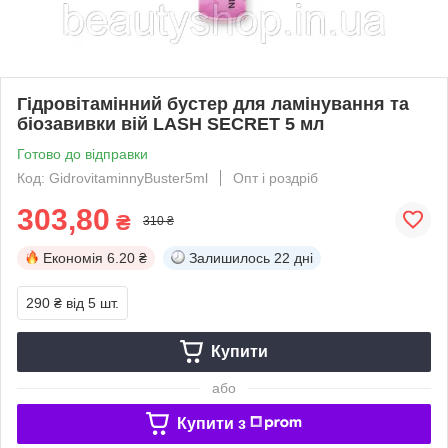
Гідровітамінний бустер для ламінування та
біозавивки вій LASH SECRET 5 мл
Готово до відправки
Код: GidrovitaminnyBuster5ml
Опт і роздріб
303,80
₴
310 ₴
Економія
6.20 ₴
Залишилось
22 дні
290 ₴
від 5 шт.
Купити
або
Купити з