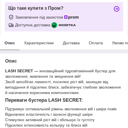
Що таке купити з Пром?
Замовлення під захистом
Доступна доставка
Опис
Характеристики
Доставка
Оплата
Умови п
Опис
LASH SECRET —
інноваційний гідровітамінний бустер для
зволоження, живлення та зміцнення вій!
Засіб запобігає ламкості, посилює ріст вій, захищає від
випадання й підсилює блиск, забезпечує глибоке зволоження
й насичення корисними компонентами.
Переваги бустера LASH SECRET:
Підтримує оптимальний рівень зволоження вій і шкіри повік
Відновлює еластичність і захисні функції шкіри
Стимулює активний ріст вій і збільшує їх густоту
Підсилює інтенсивність кольору та блиск вій