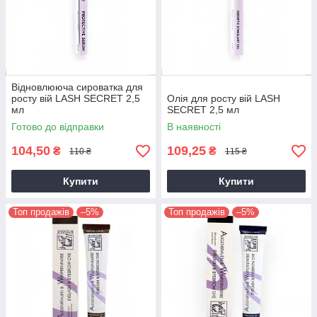
Відновлююча сироватка для
росту вій LASH SECRET 2,5
Олія для росту вій LASH
мл
SECRET 2,5 мл
Готово до відправки
В наявності
104,50
109,25
₴
₴
110 ₴
115 ₴
Купити
Купити
Топ продажів
–5%
Топ продажів
–5%