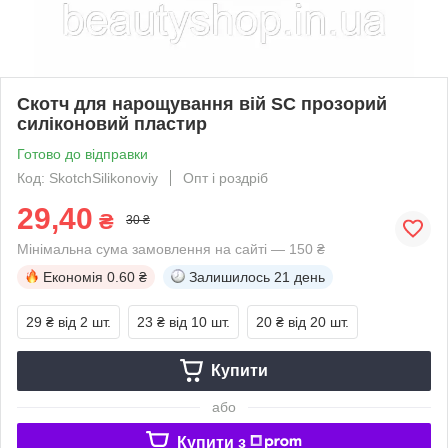
Скотч для нарощування вій SC прозорий
силіконовий пластир
Готово до відправки
Код: SkotchSilikonoviy
Опт і роздріб
29,40
₴
30 ₴
Мінімальна сума замовлення на сайті — 150 ₴
Економія
0.60 ₴
Залишилось
21 день
29 ₴
від 2 шт.
23 ₴
від 10 шт.
20 ₴
від 20 шт.
Купити
або
Купити з