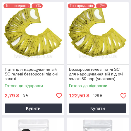
Топ продажів
–7%
Топ продажів
–2%
Патчі для нарощування вій
Безворсові гелеві патчі SC
SC гелеві безворсові під очі
для нарощування вій під очі
золоті
золоті 50 пар (упаковка)
Готово до відправки
Готово до відправки
2,79
122,50
₴
₴
3 ₴
125 ₴
Купити
Купити