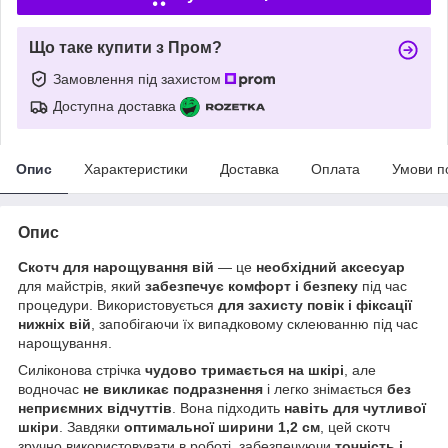
Що таке купити з Пром?
Замовлення під захистом
Доступна доставка
Опис
Характеристики
Доставка
Оплата
Умови п
Опис
Скотч для нарощування вій
— це
необхідний аксесуар
для майстрів, який
забезпечує комфорт і безпеку
під час
процедури. Використовується
для захисту повік і фіксації
нижніх вій
, запобігаючи їх випадковому склеюванню під час
нарощування.
Силіконова стрічка
чудово тримається на шкірі
, але
водночас
не викликає подразнення
і легко знімається
без
неприємних відчуттів
. Вона підходить
навіть для чутливої
шкіри
. Завдяки
оптимальної ширини 1,2 см
, цей скотч
зручно використовувати в роботі, забезпечуючи
точність і