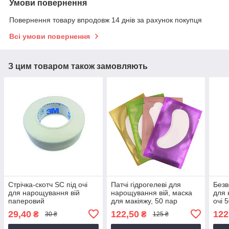
Умови повернення
Повернення товару впродовж 14 днів за рахунок покупця
Всі умови повернення
З цим товаром також замовляють
Стрічка-скотч SC під очі
Патчі гідрогелеві для
Безв
для нарощування вій
нарощування вій, маска
для 
паперовий
для макіяжу, 50 пар
очі 
29,40
122,50
122
₴
₴
30 ₴
125 ₴