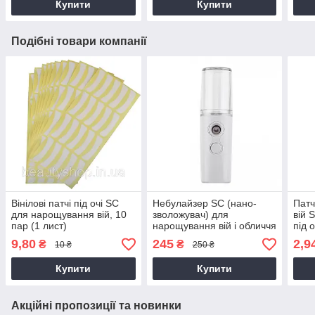
Купити
Купити
Подібні товари компанії
Вінілові патчі під очі SC
Небулайзер SC (нано-
Патч
для нарощування вій, 10
зволожувач) для
вій 
пар (1 лист)
нарощування вій і обличчя
під 
9,80
245
2,9
₴
₴
10 ₴
250 ₴
Купити
Купити
Акційні пропозиції та новинки