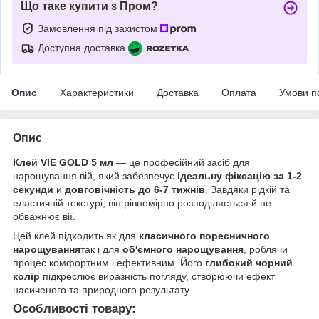
Що таке купити з Пром?
Замовлення під захистом
Доступна доставка
Опис
Характеристики
Доставка
Оплата
Умови п
Опис
Клей VIE GOLD 5 мл
— це професійний засіб для
нарощування вій, який забезпечує
ідеальну фіксацію за 1-2
секунди
и
довговічність до 6-7 тижнів
. Завдяки рідкій та
еластичній текстурі, він рівномірно розподіляється й не
обважнює вії.
Цей клей підходить як для
класичного поресничного
нарощування
так і для
об'ємного нарощування
, роблячи
процес комфортним і ефективним. Його
глибокий чорний
колір
підкреслює виразність погляду, створюючи ефект
насиченого та природного результату.
Особливості товару: