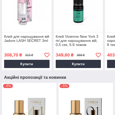
Клей для нарощування вій
Клей Vivienne New York 3
Клей
Jadore LASH SECRET 3ml
ml для нарощування вій,
наро
0,5 сек, 5-6 тижнів
8 ти
308,70
349,60
403
₴
₴
315 ₴
368 ₴
Купити
Купити
Акційні пропозиції та новинки
–5%
–5%