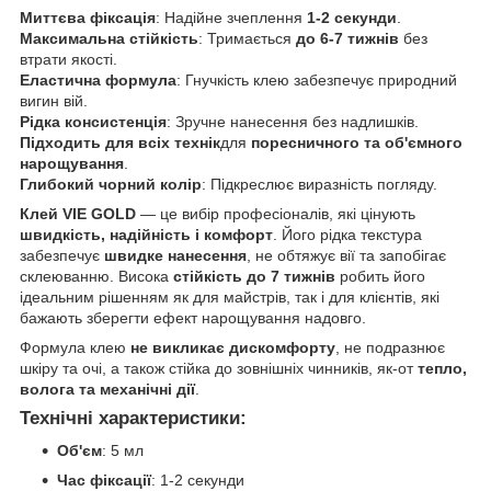
Миттєва фіксація
: Надійне зчеплення
1-2 секунди
.
Максимальна стійкість
: Тримається
до 6-7 тижнів
без
втрати якості.
Еластична формула
: Гнучкість клею забезпечує природний
вигин вій.
Рідка консистенція
: Зручне нанесення без надлишків.
Підходить для всіх технік
для
поресничного та об'ємного
нарощування
.
Глибокий чорний колір
: Підкреслює виразність погляду.
Клей VIE GOLD
— це вибір професіоналів, які цінують
швидкість, надійність і комфорт
. Його рідка текстура
забезпечує
швидке нанесення
, не обтяжує вії та запобігає
склеюванню. Висока
стійкість до 7 тижнів
робить його
ідеальним рішенням як для майстрів, так і для клієнтів, які
бажають зберегти ефект нарощування надовго.
Формула клею
не викликає дискомфорту
, не подразнює
шкіру та очі, а також стійка до зовнішніх чинників, як-от
тепло,
волога та механічні дії
.
Технічні характеристики:
Об'єм
: 5 мл
Час фіксації
: 1-2 секунди