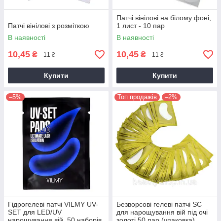
Патчі вінілові на білому фоні,
Патчі вінілові з розміткою
1 лист - 10 пар
В наявності
В наявності
10,45
10,45
₴
₴
11 ₴
11 ₴
Купити
Купити
–5%
Топ продажів
–2%
Гідрогелеві патчі VILMY UV-
Безворсові гелеві патчі SC
SET для LED/UV
для нарощування вій під очі
нарощування вій, 50 наборів
золоті 50 пар (упаковка)