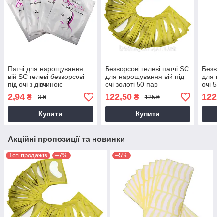
Патчі для нарощування
Безворсові гелеві патчі SC
Безв
вій SC гелеві безворсові
для нарощування вій під
для 
під очі з дівчиною
очі золоті 50 пар
очі 
(упаковка)
2,94
122,50
122
₴
₴
3 ₴
125 ₴
Купити
Купити
Акційні пропозиції та новинки
Топ продажів
–7%
–5%