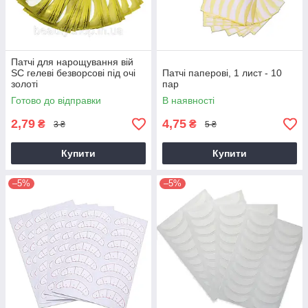
Патчі для нарощування вій
SC гелеві безворсові під очі
Патчі паперові, 1 лист - 10
золоті
пар
Готово до відправки
В наявності
2,79
4,75
₴
₴
3 ₴
5 ₴
Купити
Купити
–5%
–5%