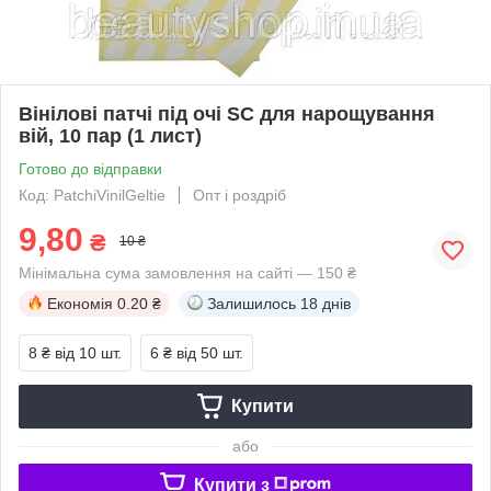
Вінілові патчі під очі SC для нарощування
вій, 10 пар (1 лист)
Готово до відправки
Код: PatchiVinilGeltie
Опт і роздріб
9,80
₴
10 ₴
Мінімальна сума замовлення на сайті — 150 ₴
Економія
0.20 ₴
Залишилось
18 днів
8 ₴
від 10 шт.
6 ₴
від 50 шт.
Купити
або
Купити з