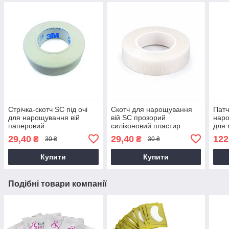
Стрічка-скотч SC під очі
Скотч для нарощування
Патч
для нарощування вій
вій SC прозорий
наро
паперовий
силіконовий пластир
для 
29,40
29,40
122
₴
₴
30 ₴
30 ₴
Купити
Купити
Подібні товари компанії