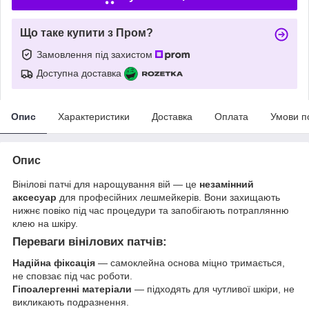
Що таке купити з Пром?
Замовлення під захистом
Доступна доставка
Опис
Характеристики
Доставка
Оплата
Умови п
Опис
Вінілові патчі для нарощування вій — це
незамінний
аксесуар
для професійних лешмейкерів. Вони захищають
нижнє повіко під час процедури та запобігають потраплянню
клею на шкіру.
Переваги вінілових патчів:
Надійна фіксація
— самоклейна основа міцно тримається,
не сповзає під час роботи.
Гіпоалергенні матеріали
— підходять для чутливої шкіри, не
викликають подразнення.