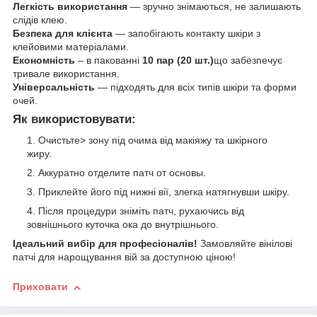
Легкість використання
— зручно знімаються, не залишають
слідів клею.
Безпека для клієнта
— запобігають контакту шкіри з
клейовими матеріалами.
Економність
– в пакованні
10 пар (20 шт.)
що забезпечує
тривале використання.
Універсальність
— підходять для всіх типів шкіри та форми
очей.
Як використовувати:
Очистьте> зону під очима від макіяжу та шкірного
жиру.
Аккуратно отделите патч от основы.
Приклейте його під нижні вії, злегка натягнувши шкіру.
Після процедури зніміть патч, рухаючись від
зовнішнього куточка ока до внутрішнього.
Ідеальний вибір для професіоналів!
Замовляйте вінілові
патчі для нарощування вій за доступною ціною!
Приховати