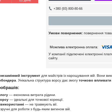
21 день
+380 (93) 800-80-66
повернення това
У компанії підключені електронні пла
сайту.
е
незамінний інструмент
для майстрів із нарощування вій. Вони ви
ебондера
. Унікальна структура ворсу дає змогу
точково впливати 
робрашів:
логу
— економна витрата рідини.
ворсу
— ідеальні для точкової корекції.
у використанні
— не травмують вії.
зручні для роботи з будь-яким вигином вій.