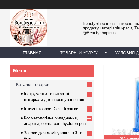
BeautyShop.in.ua - інтернет-м
продажу матеріалів краси, Т
@Beautyshopinua
ГЛАВНАЯ
ТОВАРЫ И УСЛУГИ
УСЛОВИЯ Д
Каталог товаров
Інструменти та витратні
матеріали для нарощування вій
Інтимні товари, Секс Іграшки
Косметологічне обладнання,
апарати, derma pen, hyaluron pen
Засоби для ламінування вій та
брів