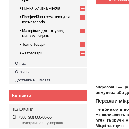
–2%
Нижня білизна жіноча
Професійна косметика для
косметологів
Матеріали для татуажу,
микроблейдинга
Техно Товари
Автотовари
О нас
Отзывы
Доставка и Оплата
Мікробраші — ц
ремувера або д
Контакти
Переваги мік
Не вбирають во
Не залишають 
+380 (93) 800-80-66
М'які та зручні 
Телеграм Beautyshopinua
Міцні та гнучкі
– 