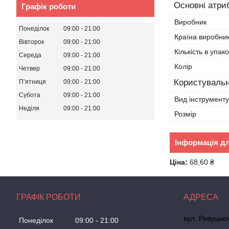
Основні атри
Графік роботи
Виробник
Понеділок
09:00
21:00
Країна виробни
Вівторок
09:00
21:00
Кількість в упако
Середа
09:00
21:00
Колір
Четвер
09:00
21:00
Користувальн
Пʼятниця
09:00
21:00
Субота
09:00
21:00
Вид інструменту
Неділя
09:00
21:00
Розмір
Інформація д
Ціна:
68,60 ₴
ГРАФІК РОБОТИ
вул. Ревуцько
Понеділок
09:00
21:00