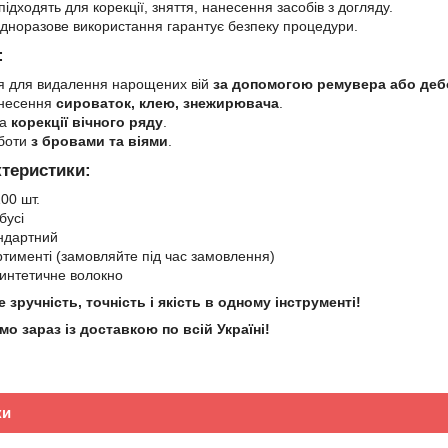
ідходять для корекції, зняття, нанесення засобів з догляду.
норазове використання гарантує безпеку процедури.
:
я для видалення нарощених вій
за допомогою ремувера або де
анесення
сироваток, клею, знежирювача
.
за
корекції вічного ряду
.
оботи
з бровами та віями
.
ктеристики:
00 шт.
бусі
ндартний
тименті (замовляйте під час замовлення)
интетичне волокно
зручність, точність і якість в одному інструменті!
о зараз із доставкою по всій Україні!
ки