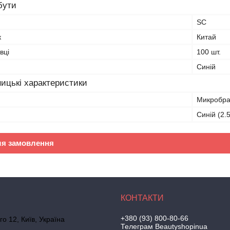
бути
SC
к
Китай
вці
100 шт.
Синій
ицькі характеристики
Микробр
Синій (2.
ля замовлення
+380 (93) 800-80-66
го 12, Київ, Україна
Телеграм Beautyshopinua