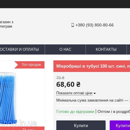
агазин з
+380 (93) 800-80-66
елеграм
ОСТАВКИ И ОПЛАТЫ
О НАС
КОНТАКТЫ
Топ продаж
Мікробраші в тубусі 100 шт. сині, 
70 ₴
68,60 ₴
Показати оптові ціни
Мінімальна сума замовлення на сайті — 
Готово до відправки
Оптом і в роздрі
Купити
Купити