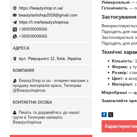
Універсальні
— п
Гігієнічність
— од
https://beautyshop.in.ua/
beautylashshop2018@gmail.com
Застосування
https://t.me/beautyshopinua
Використовуютьс
+380938008066
Підходять для н
+380938008066
Застосовуються 
Підходять для р
Технічні хара
вул. Ревуцького 12, Київ, Україна
Кількість:
1
Форма:
у ту
Розмір:
ста
Цвет:
в асор
BeautyShop.in.ua - інтернет-магазин з
Матеріал:
с
продажу матеріалів краси, Телеграм
@Beautyshopinua
Мікробраші — це 
Замовляйте прям
Пишіть та додавайтесь до нашої
групи в Телеграм напишіть
Beautyshopinua
Характеристи