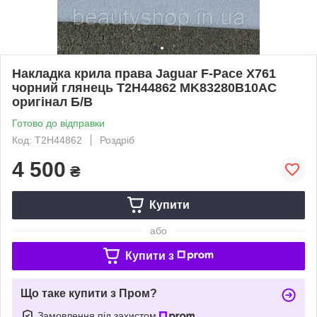
Накладка крила права Jaguar F-Pace X761
чорний глянець T2H44862 MK83280B10AC
оригінал Б/В
Готово до відправки
Код: T2H44862
Роздріб
4 500
₴
Купити
або
Купити з
Що таке купити з Пром?
Замовлення під захистом