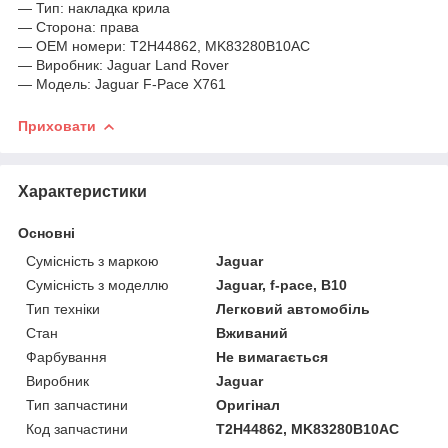
— Тип: накладка крила
— Сторона: права
— OEM номери: T2H44862, MK83280B10AC
— Виробник: Jaguar Land Rover
— Модель: Jaguar F-Pace X761
Приховати
Характеристики
Основні
Сумісність з маркою
Jaguar
Сумісність з моделлю
Jaguar, f-pace, B10
Тип техніки
Легковий автомобіль
Стан
Вживаний
Фарбування
Не вимагається
Виробник
Jaguar
Тип запчастини
Оригінал
Код запчастини
T2H44862, MK83280B10AC