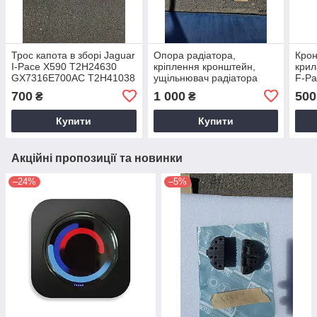
Трос капота в зборі Jaguar
Опора радіатора,
Крон
I-Pace X590 T2H24630
кріплення кронштейн,
крил
GX7316E700AC T2H41038
ущільнювач радіатора
F-Pa
LR122949 LR122950
Jaguar XF X260 F-Pace
ориг
700
1 000
500
₴
₴
T2H41039 T4N3060
X761 T2H24819
LR093224 оригінал Б/В
GX738A107AC LR092462
Купити
Купити
оригінал
Акційні пропозиції та новинки
–24%
–5%