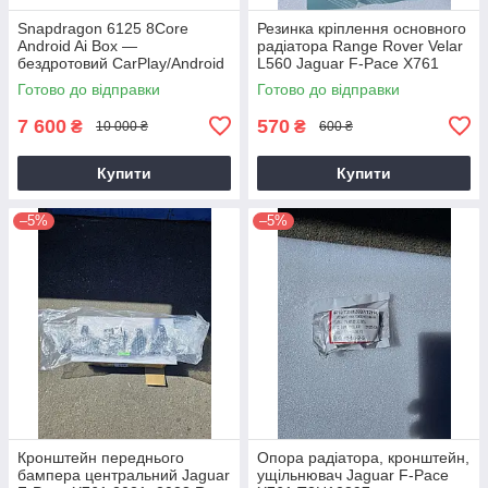
Snapdragon 6125 8Core
Резинка кріплення основного
Android Ai Box —
радіатора Range Rover Velar
бездротовий CarPlay/Android
L560 Jaguar F-Pace X761
Auto для BMW
XR832980 LR092467
Готово до відправки
Готово до відправки
ID6/ID7/ID8/ID9
оригінал 1шт
7 600
570
₴
₴
10 000 ₴
600 ₴
Купити
Купити
–5%
–5%
Кронштейн переднього
Опора радіатора, кронштейн,
бампера центральний Jaguar
ущільнювач Jaguar F-Pace