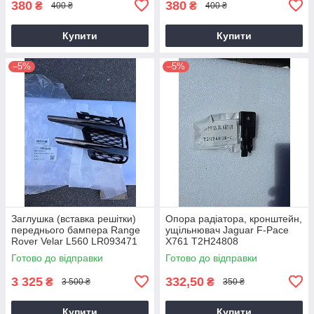
380
380
₴
₴
400 ₴
400 ₴
Купити
Купити
–5%
–5%
Заглушка (вставка решітки)
Опора радіатора, кронштейн,
переднього бампера Range
ущільнювач Jaguar F-Pace
Rover Velar L560 LR093471
X761 T2H24808
J8A217E852AB J8A28B290AA
GX738A290BB GX738A290EC
Готово до відправки
Готово до відправки
оригінал
GX738A290EB
3 325
332,50
₴
₴
3 500 ₴
350 ₴
Купити
Купити