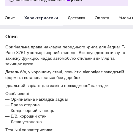
Опис
Характеристики
Доставка
Оплата
Умови 
Опис
Оригінальна права накладка переднього крила для Jaguar F-
Pace X761 у кольорі чорний глянець. Виконує декоративну та
захисну функцію, надає автомобілю стильний вигляд та
захищає кузов.
Деталь б/в, у хорошому стані, повністю відповідає заводській
формі та встановлюється без доробок.
Ідеальний варіант для заміни пошкодженої накладки.
Особливості:
— Оригінальна накладка Jaguar
— Права сторона
— Колір: чорний глянець
— Б/В, хороший стан
— Легка установка
Технічні характеристики: