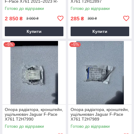
F-Pace X761 2021–2023 R-
X761 T2H12897
Dynamic T4A38011 оригінал
GX73601C38EC
Готово до відправки
Готово до відправки
GX73601C38EA
GX73601C38EB
2 850
285
₴
₴
3 000 ₴
300 ₴
Купити
Купити
–5%
–5%
Опора радіатора, кронштейн,
Опора радіатора, кронштейн,
ущільнювач Jaguar F-Pace
ущільнювач Jaguar F-Pace
X761 T2H7990
X761 T2H7989
GX73601C38CF
GX73601C38BB
Готово до відправки
Готово до відправки
GX73601C38CC оригінал
GX73601C38BC
GX73601C38BD