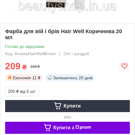
Фарба для вій і брів Hair Well Коричнева 20
мл
Готово до відправки
Код: KraskaHairWellBrown
Опт і роздріб
209
₴
220 ₴
Економія
11 ₴
Залишилось
20 днів
200 ₴
від 5 шт.
Купити
або
Купити з