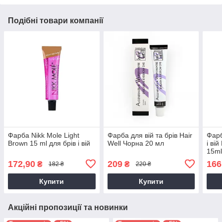
Подібні товари компанії
Фарба Nikk Mole Light
Фарба для вій та брів Hair
Фарб
Brown 15 ml для брів і вій
Well Чорна 20 мл
і ві
15m
172,90
209
166
₴
₴
182 ₴
220 ₴
Купити
Купити
Акційні пропозиції та новинки