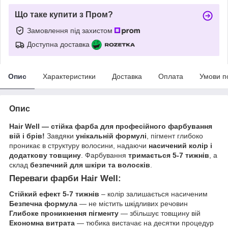
Що таке купити з Пром?
Замовлення під захистом
Доступна доставка
Опис
Характеристики
Доставка
Оплата
Умови п
Опис
Hair Well — стійка фарба для професійного фарбування
вій і брів!
Завдяки
унікальній формулі
, пігмент глибоко
проникає в структуру волосини, надаючи
насичений колір і
додаткову товщину
. Фарбування
тримається 5-7 тижнів
, а
склад
безпечний для шкіри та волосків
.
Переваги фарби Hair Well:
Стійкий ефект 5-7 тижнів
– колір залишається насиченим
Безпечна формула
— не містить шкідливих речовин
Глибоке проникнення пігменту
— збільшує товщину вій
Економна витрата
— тюбика вистачає на десятки процедур