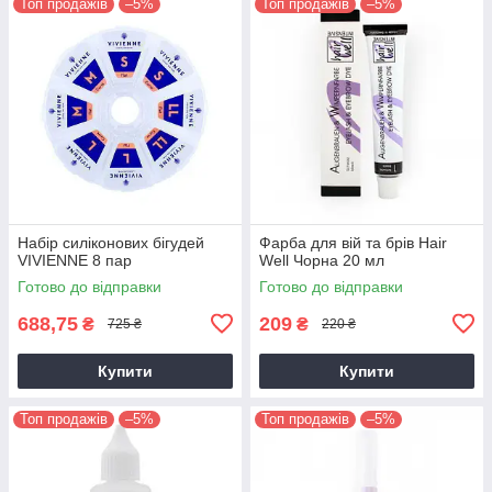
Топ продажів
–5%
Топ продажів
–5%
Набір силіконових бігудей
Фарба для вій та брів Hair
VIVIENNE 8 пар
Well Чорна 20 мл
Готово до відправки
Готово до відправки
688,75
209
₴
₴
725 ₴
220 ₴
Купити
Купити
Топ продажів
–5%
Топ продажів
–5%