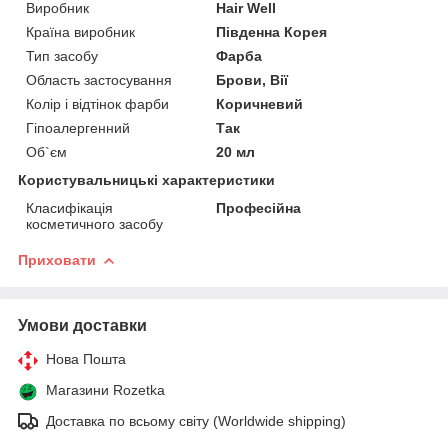
Виробник
Hair Well
Країна виробник
Південна Корея
Тип засобу
Фарба
Область застосування
Брови, Вії
Колір і відтінок фарби
Коричневий
Гіпоалергенний
Так
Об`єм
20 мл
Користувальницькі характеристики
Класифікація
Професійна
косметичного засобу
Приховати
Умови доставки
Нова Пошта
Магазини Rozetka
Доставка по всьому світу (Worldwide shipping)