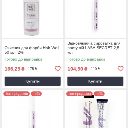
Відновлююча сироватка для
Окисник для фарби Hair Well
росту вій LASH SECRET 2,5
50 мл, 2%
мл
Готово до відправки
Готово до відправки
166,25
104,50
₴
₴
175 ₴
110 ₴
Купити
Купити
Топ продажів
–5%
Топ продажів
–5%