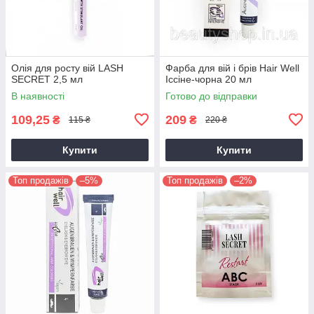
Олія для росту вій LASH
Фарба для вій і брів Hair Well
SECRET 2,5 мл
Іссіне-чорна 20 мл
В наявності
Готово до відправки
109,25
209
₴
₴
115 ₴
220 ₴
Купити
Купити
Топ продажів
–5%
Топ продажів
–2%