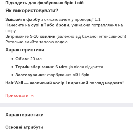
Підходить для фарбування брів і вій
Як використовувати?
Змішайте фарбу
з окислювачем у пропорції 1:1
Нанесите на
сухі вії або брови
, уникаючи потрапляння на
шкіру
Витримайте
5-10 хвилин
(залежно від бажаної інтенсивності)
Ретельно змийте теплою водою
Характеристики:
Об'єм:
20 мл
Термін зберігання:
6 місяців після відкриття
Застосування:
фарбування вій і брів
Hair Well — насичений колір і виразний погляд надовго!
Приховати
Характеристики
Основні атрибути