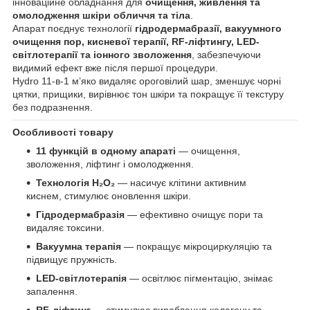
інноваційне обладнання для
очищення, живлення та
омолодження шкіри обличчя та тіла
.
Апарат поєднує технології
гідродермабразії, вакуумного
очищення пор, кисневої терапії, RF-ліфтингу, LED-
світлотерапії та іонного зволоження
, забезпечуючи
видимий ефект вже після першої процедури.
Hydro 11-в-1 м’яко видаляє ороговілий шар, зменшує чорні
цятки, прищики, вирівнює тон шкіри та покращує її текстуру
без подразнення.
Особливості товару
11 функцій в одному апараті
— очищення,
зволоження, ліфтинг і омолодження.
Технологія H₂O₂
— насичує клітини активним
киснем, стимулює оновлення шкіри.
Гідродермабразія
— ефективно очищує пори та
видаляє токсини.
Вакуумна терапія
— покращує мікроциркуляцію та
підвищує пружність.
LED-світлотерапія
— освітлює пігментацію, знімає
запалення.
RF-ліфтинг
— стимулює вироблення колагену та