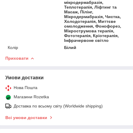
мікродермабразія,
Теплотерапія, Ліфтинг та
Масаж, Пілінг,
Мікродермабразія, Чистка,
Холодотерапія, Миттєве
омолодження, Фонофорез,
Мікрострумова терапія,
Фототерапія, Кріотерапія,
Інфрачервоне світло
Колір
Білий
Приховати
Умови доставки
Нова Пошта
Магазини Rozetka
Доставка по всьому світу (Worldwide shipping)
Всі умови доставки