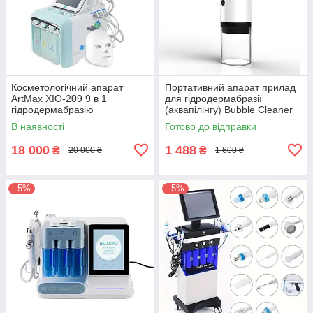
Косметологічний апарат
Портативний апарат прилад
ArtMax XIO-209 9 в 1
для гідродермабразії
гідродермабразію
(аквапілінгу) Bubble Cleaner
карбокситерапія та
Гідропілінгу
В наявності
Готово до відправки
ультразвукове очищення
шкіри обличчя
18 000
1 488
₴
₴
20 000 ₴
1 600 ₴
–5%
–5%