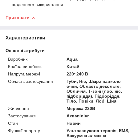
щоденного використання
Приховати
Характеристики
Основні атрибути
Виробник
Aqua
Країна виробник
Китай
Напруга мережі
220~240 В
Область застосування
Губи, Ніс, Шкіра навколо
очей, Область декольте,
Обличчя, Т-зоні (лоб, ніс,
підборіддя), Підборіддя,
Тіло, Повіки, Лоб, Шия
Живлення
Мережа 220В
Застосування
Аквапілінг
Стан
Новий
Функції апарату
Ультразвукова терапія, EMS,
Вакуумна алмазна