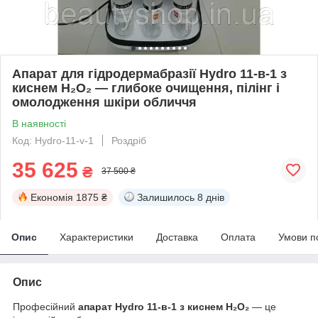
Апарат для гідродермабразії Hydro 11-в-1 з
киснем H₂O₂ — глибоке очищення, пілінг і
омолодження шкіри обличчя
В наявності
Код: Hydro-11-v-1
Роздріб
35 625
₴
37 500 ₴
Економія
1875 ₴
Залишилось
8 днів
Опис
Характеристики
Доставка
Оплата
Умови п
Опис
Професійний
апарат Hydro 11-в-1 з киснем H₂O₂
— це