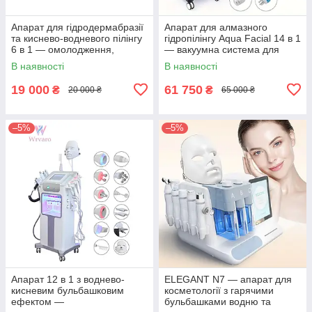
Апарат для гідродермабразії
Апарат для алмазного
та киснево-водневого пілінгу
гідропілінгу Aqua Facial 14 в 1
6 в 1 — омолодження,
— вакуумна система для
ліфтинг, догляд та
глибокого очищення та
В наявності
В наявності
зволоження шкіри обличчя
омолодження шкіри обличчя
19 000
61 750
₴
₴
20 000 ₴
65 000 ₴
–5%
–5%
Апарат 12 в 1 з воднево-
ELEGANT N7 — апарат для
кисневим бульбашковим
косметології з гарячими
ефектом —
бульбашками водню та