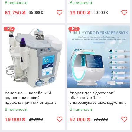
гідродермабразія, киснева
кисню, професійний
В наявності
В наявності
терапія, RF-ліфтинг та LED-
іонізуючий пристрій для
маска
глибокого очищення
61 750
19 000
₴
₴
65 000 ₴
20 000 ₴
–5%
–5%
Aquasure — корейський
Апарат для гідротерапії
воднево-кисневий
обличчя 7 в 1 —
гідроелектричний апарат з
ультразвукове омолодження,
маленькими бульбашками
дермабразія, киснева терапія
В наявності
В наявності
для глибокого очищення та
та глибоке очищення шкіри
відновлення шкір
19 000
57 000
₴
₴
20 000 ₴
60 000 ₴