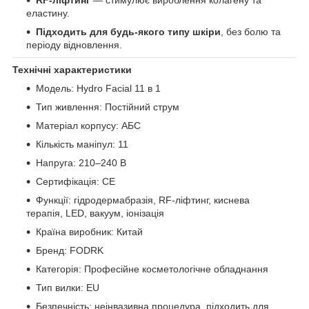
еластину.
Підходить для будь-якого типу шкіри
, без болю та
періоду відновлення.
Технічні характеристики
Модель: Hydro Facial 11 в 1
Тип живлення: Постійний струм
Матеріал корпусу: АБС
Кількість маніпул: 11
Напруга: 210–240 В
Сертифікація: CE
Функції: гідродермабразія, RF-ліфтинг, киснева
терапія, LED, вакуум, іонізація
Країна виробник: Китай
Бренд: FODRK
Категорія: Професійне косметологічне обладнання
Тип вилки: EU
Безпечність: неінвазивна процедура, підходить для