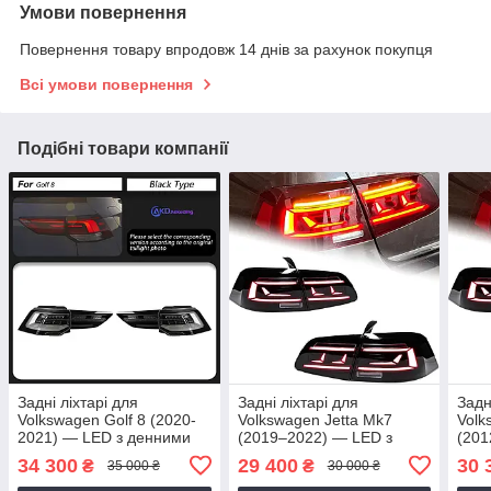
Умови повернення
Повернення товару впродовж 14 днів за рахунок покупця
Всі умови повернення
Подібні товари компанії
Задні ліхтарі для
Задні ліхтарі для
Задн
Volkswagen Golf 8 (2020-
Volkswagen Jetta Mk7
Volk
2021) — LED з денними
(2019–2022) — LED з
(201
ходовими вогнями Сірий
динамічним сигналом
дина
34 300
29 400
30 
₴
₴
35 000 ₴
30 000 ₴