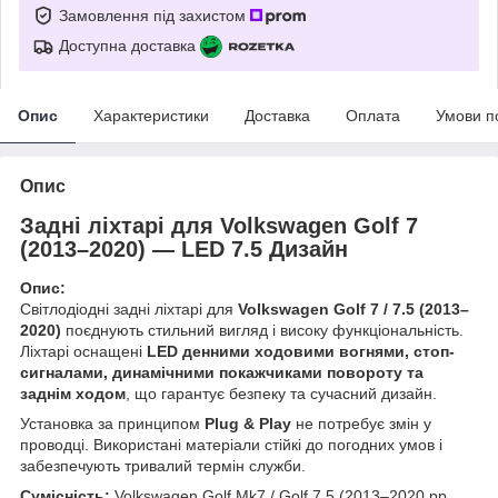
Замовлення під захистом
Доступна доставка
Опис
Характеристики
Доставка
Оплата
Умови п
Опис
Задні ліхтарі для Volkswagen Golf 7
(2013–2020) — LED 7.5 Дизайн
Опис:
Світлодіодні задні ліхтарі для
Volkswagen Golf 7 / 7.5 (2013–
2020)
поєднують стильний вигляд і високу функціональність.
Ліхтарі оснащені
LED денними ходовими вогнями, стоп-
сигналами, динамічними покажчиками повороту та
заднім ходом
, що гарантує безпеку та сучасний дизайн.
Установка за принципом
Plug & Play
не потребує змін у
проводці. Використані матеріали стійкі до погодних умов і
забезпечують тривалий термін служби.
Сумісність:
Volkswagen Golf Mk7 / Golf 7.5 (2013–2020 рр.,