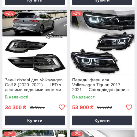
–2%
–2%
Задні ліхтарі для Volkswagen
Передні фари для
Golf 8 (2020–2021) — LED з
Volkswagen Tiguan 2017–
денними ходовими вогнями
2021 — Світлодіодні фари з
лінзами Bi-Xenon і денними
В наявності
В наявності
ходовими вогнями (ліва і
права)
34 300
53 900
₴
₴
35 000 ₴
55 000 ₴
Купити
Купити
–2%
–2%