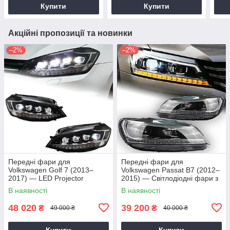
Купити
Купити
Акційні пропозиції та новинки
–2%
–2%
Передні фари для
Передні фари для
Volkswagen Golf 7 (2013–
Volkswagen Passat B7 (2012–
2017) — LED Projector
2015) — Світлодіодні фари з
лінзами та «Ангельськими
В наявності
В наявності
очима»
48 020
39 200
₴
₴
49 000 ₴
40 000 ₴
Купити
Купити