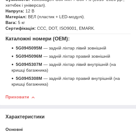
хетчбек і універсал).
Напруга:
12 В
Матеріал:
ВЕЛ (пластик + LED-модулі).
Вага:
5 кг
Сертифікація:
CCC, DOT, ISO9001, EMARK.
Каталожні номери (OEM):
5G0945095M
— задній ліхтар лівий зовнішній
5G0945096M
— задній ліхтар правий зовнішній
5G0945307M
— задній ліхтар лівий внутрішній (на
кришці багажника)
5G0945308M
— задній ліхтар правий внутрішній (на
кришці багажника)
Приховати
Характеристики
Основні