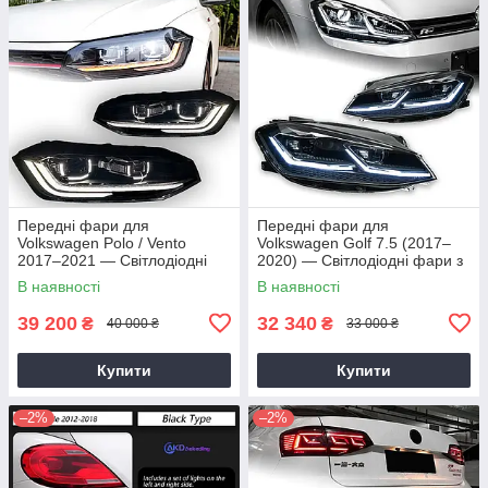
Передні фари для
Передні фари для
Volkswagen Polo / Vento
Volkswagen Golf 7.5 (2017–
2017–2021 — Світлодіодні
2020) — Світлодіодні фари з
фари з лінзами проектора та
динамічним сигналом та
В наявності
В наявності
динамічними денними
лінзами DRL
ходовими вогнями
39 200
32 340
₴
₴
40 000 ₴
33 000 ₴
Купити
Купити
–2%
–2%