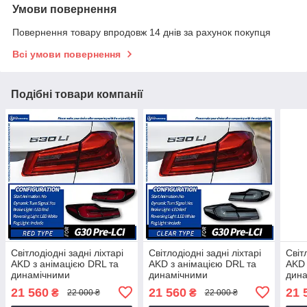
Умови повернення
Повернення товару впродовж 14 днів за рахунок покупця
Всі умови повернення
Подібні товари компанії
Світлодіодні задні ліхтарі
Світлодіодні задні ліхтарі
Світ
AKD з анімацією DRL та
AKD з анімацією DRL та
AKD 
динамічними
динамічними
дин
поворотниками для BMW
поворотниками для BMW
пов
21 560
21 560
21 
₴
₴
22 000 ₴
22 000 ₴
5 серії G30/G38/F90
5 серії G30/G38/F90
5 се