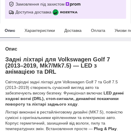
Замовлення під захистом
Доступна доставка
Опис
Характеристики
Доставка
Оплата
Умови п
Опис
Задні ліхтарі для Volkswagen Golf 7
(2013–2019, Mk7/Mk7.5) — LED з
анімацією та DRL
Світлодіодні задні ліхтарі для Volkswagen Golf 7 та Golf 7.5
(2013–2019) створюють сучасний вигляд авто та
забезпечують високу безпеку. Функціонал включає
LED денні
ходові вогні (DRL), стоп-сигнали, динамічні покажчики
повороту та ліхтарі заднього ходу
.
Ліхтарі виконані в рестайлінговому дизайні (MK7.5), повністю
сумісні з оригінальними кріпленнями та електрикою авто.
Корпус герметичний, захищений від вологи, пилу та
температурних змін. Встановлення просте —
Plug & Play
.