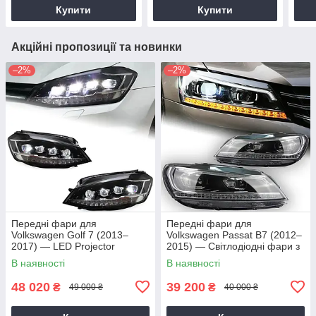
(2017–2020)
(2017–2020)
(201
Купити
Купити
Акційні пропозиції та новинки
–2%
–2%
Передні фари для
Передні фари для
Volkswagen Golf 7 (2013–
Volkswagen Passat B7 (2012–
2017) — LED Projector
2015) — Світлодіодні фари з
лінзами та «Ангельськими
В наявності
В наявності
очима»
48 020
39 200
₴
₴
49 000 ₴
40 000 ₴