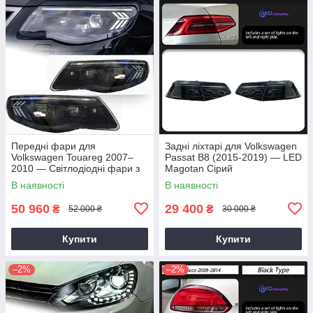
Передні фари для
Задні ліхтарі для Volkswagen
Volkswagen Touareg 2007–
Passat B8 (2015-2019) — LED
2010 — Світлодіодні фари з
Magotan Сірий
лінзами Bi-Xenon,
В наявності
В наявності
“ангельськими очима” та
денними ходовими
50 960
29 400
₴
₴
52 000 ₴
30 000 ₴
Купити
Купити
–2%
–2%