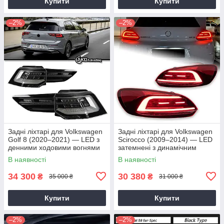
Купити
Купити
–2%
–2%
Задні ліхтарі для Volkswagen
Задні ліхтарі для Volkswagen
Golf 8 (2020–2021) — LED з
Scirocco (2009–2014) — LED
денними ходовими вогнями
затемнені з динамічним
сигналом
В наявності
В наявності
34 300
30 380
₴
₴
35 000 ₴
31 000 ₴
Купити
Купити
–2%
–2%