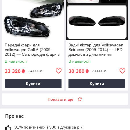
Передні фари для
Задні ліхтарі для Volkswagen
Volkswagen Golf 6 (2009–
Scirocco (2009-2014) — LED
2012) — Світлодіодні фари з
димчасті з динамічним
лінзами ближнього світла та
сигналом Сірий
В наявності
В наявності
«Ангельськими очима»
33 320
30 380
₴
₴
34 000 ₴
31 000 ₴
Купити
Купити
Показати ще
Про нас
91% позитивних з 900 відгуків за рік