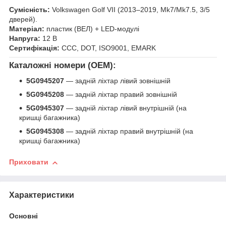
Сумісність:
Volkswagen Golf VII (2013–2019, Mk7/Mk7.5, 3/5
дверей).
Матеріал:
пластик (ВЕЛ) + LED-модулі
Напруга:
12 В
Сертифікація:
CCC, DOT, ISO9001, EMARK
Каталожні номери (OEM):
5G0945207
— задній ліхтар лівий зовнішній
5G0945208
— задній ліхтар правий зовнішній
5G0945307
— задній ліхтар лівий внутрішній (на
кришці багажника)
5G0945308
— задній ліхтар правий внутрішній (на
кришці багажника)
Приховати
Характеристики
Основні