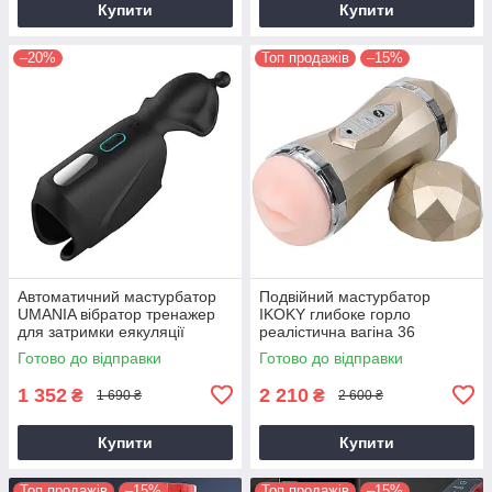
Купити
Купити
–20%
Топ продажів
–15%
Автоматичний мастурбатор
Подвійний мастурбатор
UMANIA вібратор тренажер
IKOKY глибоке горло
для затримки еякуляції
реалістична вагіна 36
чорний 10 режимів
режимів вібрації
Готово до відправки
Готово до відправки
1 352
2 210
₴
₴
1 690 ₴
2 600 ₴
Купити
Купити
Топ продажів
–15%
Топ продажів
–15%