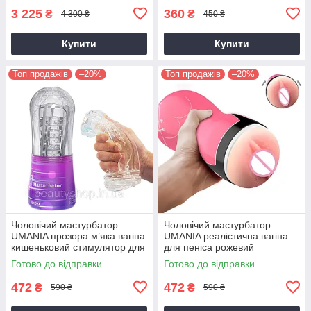
3 225
360
₴
₴
4 300 ₴
450 ₴
Купити
Купити
Топ продажів
–20%
Топ продажів
–20%
Чоловічий мастурбатор
Чоловічий мастурбатор
UMANIA прозора м’яка вагіна
UMANIA реалістична вагіна
кишеньковий стимулятор для
для пеніса рожевий
пеніса
Готово до відправки
Готово до відправки
472
472
₴
₴
590 ₴
590 ₴