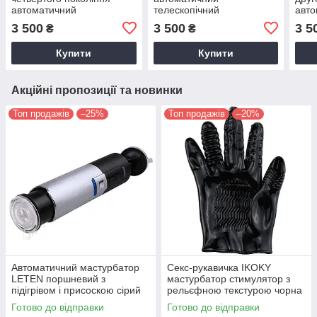
автоматичний
телескопічний
авто
телескопічний
мастурбатор з підігрівом
теле
3 500
3 500
3 5
₴
₴
мастурбатор з підігрівом
та функцією всмоктування
маст
та регулюванням
кер
Купити
Купити
швидкості
Акційні пропозиції та новинки
Топ продажів
–25%
Топ продажів
–20%
Автоматичний мастурбатор
Секс-рукавичка IKOKY
LETEN поршневий з
мастурбатор стимулятор з
підігрівом і присоскою сірий
рельєфною текстурою чорна
20 режимів
Готово до відправки
Готово до відправки