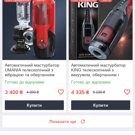
Автоматичний мастурбатор
Автоматичний мастурбатор
UMANIA телескопічний з
KING телескопічний з
вібрацією та обертанням
вакуумом, обертанням і
реалістична вагіна
підігрівом
Готово до відправки
Готово до відправки
3 400
4 335
₴
₴
4 000 ₴
5 100 ₴
Купити
Купити
Показати ще