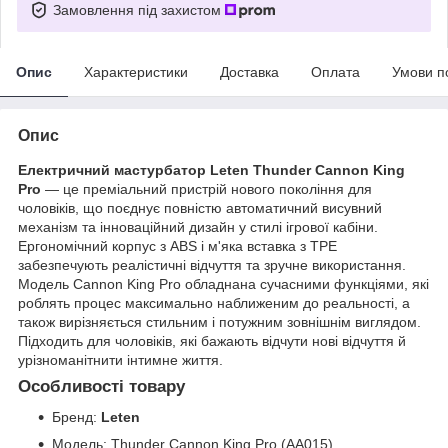
Замовлення під захистом
Опис
Характеристики
Доставка
Оплата
Умови п
Опис
Електричний мастурбатор
Leten Thunder Cannon King
Pro
— це преміальний пристрій нового покоління для
чоловіків, що поєднує повністю автоматичний висувний
механізм та інноваційний дизайн у стилі ігрової кабіни.
Ергономічний корпус з ABS і м'яка вставка з TPE
забезпечують реалістичні відчуття та зручне використання.
Модель Cannon King Pro обладнана сучасними функціями, які
роблять процес максимально наближеним до реальності, а
також вирізняється стильним і потужним зовнішнім виглядом.
Підходить для чоловіків, які бажають відчути нові відчуття й
урізноманітнити інтимне життя.
Особливості товару
Бренд:
Leten
Модель: Thunder Cannon King Pro (AA015)