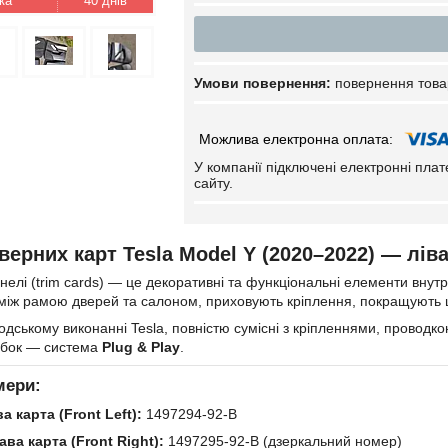
40 днів
повернення това
У компанії підключені електронні пла
сайту.
ерних карт Tesla Model Y (2020–2022) — ліва
анелі (trim cards) — це декоративні та функціональні елементи вну
між рамою дверей та салоном, приховують кріплення, покращують ш
водському виконанні Tesla, повністю сумісні з кріпленнями, прово
обок — система
Plug & Play
.
мери:
а карта (Front Left):
1497294-92-B
ва карта (Front Right):
1497295-92-B (дзеркальний номер)