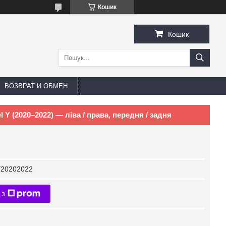
Кошик
Кошик
ВОЗВРАТ И ОБМЕН
 Y (2020–2022) — ліва / права, передня / задня
Y20202022
 з