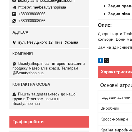
beautylashshop2018@gmail.com
Задня права
https://t.me/beautyshopinua
Задня ліва 
+380938008066
+380938008066
Опис:
Дверні карти Tesl
кольори. Вони маю
вул. Ревуцького 12, Київ, Україна
Заміна здійснюєт
BeautyShop.in.ua - інтернет-магазин з
продажу матеріалів краси, Телеграм
Характеристи
@Beautyshopinua
Основні атри
Пишіть та додавайтесь до нашої
Код запчастини
групи в Телеграм напишіть
Beautyshopinua
Виробник
Кросс-номери
Графік роботи
Країна виробни