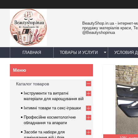
BeautyShop.in.ua - інтернет-м
продажу матеріалів краси, Т
@Beautyshopinua
ГЛАВНАЯ
ТОВАРЫ И УСЛУГИ
УСЛОВИЯ Д
Каталог товаров
Інструменти та витратні
матеріали для нарощування вій
Інтимні товари та секс-іграшки
Професійне косметологічне
обладнання та апарати
Засоби та набори для
ламінування вій і брів