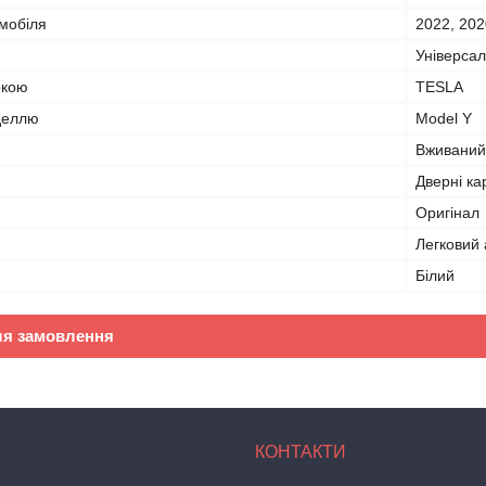
омобіля
2022, 202
Універса
ркою
TESLA
оделлю
Model Y
Вживаний
Дверні ка
Оригінал
Легковий 
Білий
ля замовлення