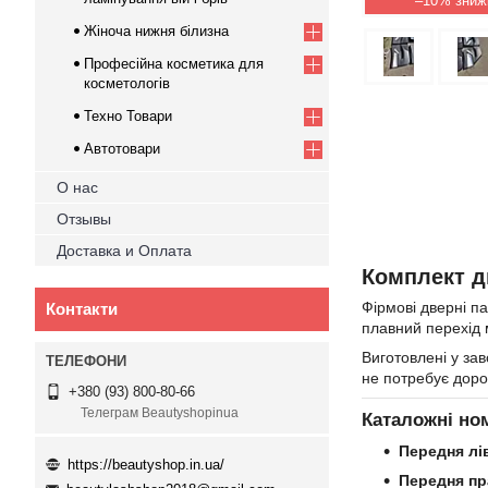
–10%
Жіноча нижня білизна
Професійна косметика для
косметологів
Техно Товари
Автотовари
О нас
Отзывы
Доставка и Оплата
Комплект дв
Фірмові дверні п
Контакти
плавний перехід 
Виготовлені у за
не потребує дор
+380 (93) 800-80-66
Телеграм Beautyshopinua
Каталожні но
Передня лів
https://beautyshop.in.ua/
Передня пра