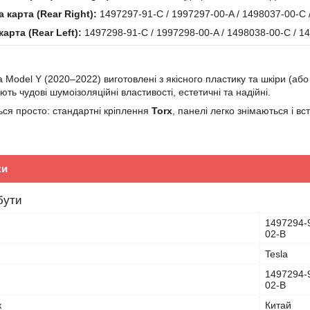
 карта (Rear Right):
1497297-91-C / 1997297-00-A / 1498037-00-C 
карта (Rear Left):
1497298-91-C / 1997298-00-A / 1498038-00-C / 1
a Model Y (2020–2022) виготовлені з якісного пластику та шкіри (аб
ть чудові шумоізоляційні властивості, естетичні та надійні.
ься просто: стандартні кріплення
Torx
, панелі легко знімаються і в
ки
бути
1497294-9
02-B
Tesla
1497294-9
02-B
к
Китай