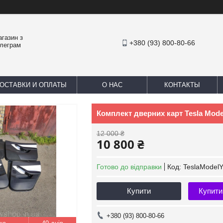
агазин з
+380 (93) 800-80-66
елеграм
ОСТАВКИ И ОПЛАТЫ
О НАС
КОНТАКТЫ
Комплект дверних карт Tesla Model
12 000 ₴
10 800 ₴
Готово до відправки
Код:
TeslaModel
Купити
Купити
+380 (93) 800-80-66