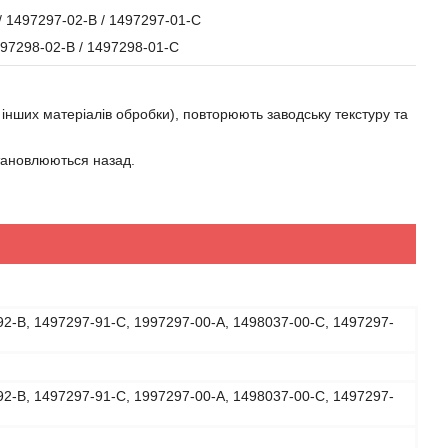
/ 1497297-02-B / 1497297-01-C
497298-02-B / 1497298-01-C
о інших матеріалів обробки), повторюють заводську текстуру та
становлюються назад.
2-B, 1497297-91-C, 1997297-00-A, 1498037-00-C, 1497297-
2-B, 1497297-91-C, 1997297-00-A, 1498037-00-C, 1497297-