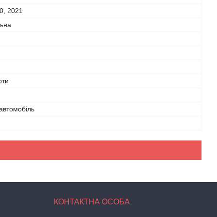
0, 2021
льна
рти
автомобіль