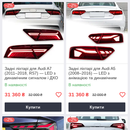
–2%
–2%
Задні ліхтарі для Audi A7
Задні ліхтарі для Audi A5
(2011–2018, RS7) — LED з
(2008–2016) — LED з
динамічним сигналом і ДХО
анімацією та динамічним
сигналом
В наявності
В наявності
31 360
31 360
₴
₴
32 000 ₴
32 000 ₴
Купити
Купити
–2%
–2%