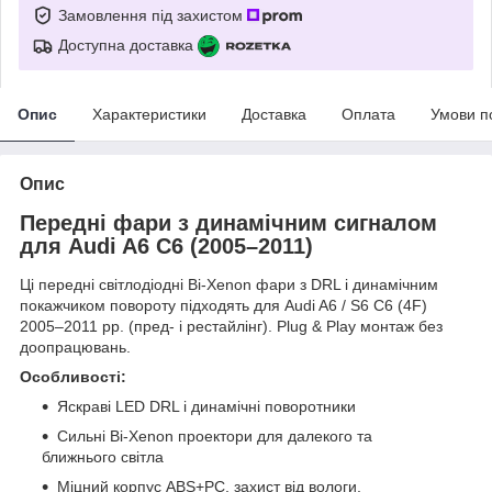
Замовлення під захистом
Доступна доставка
Опис
Характеристики
Доставка
Оплата
Умови п
Опис
Передні фари з динамічним сигналом
для Audi A6 C6 (2005–2011)
Ці передні світлодіодні Bi‑Xenon фари з DRL і динамічним
покажчиком повороту підходять для Audi A6 / S6 C6 (4F)
2005–2011 рр. (пред‑ і рестайлінг). Plug & Play монтаж без
доопрацювань.
Особливості:
Яскраві LED DRL і динамічні поворотники
Сильні Bi‑Xenon проектори для далекого та
ближнього світла
Міцний корпус ABS+PC, захист від вологи,