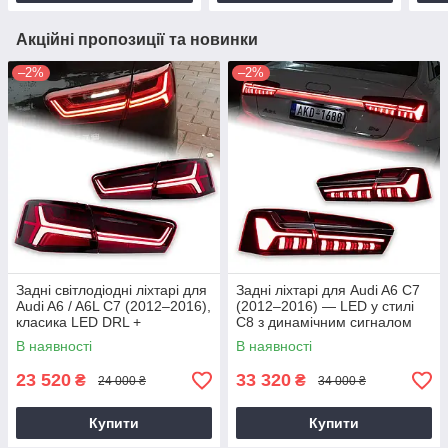
Акційні пропозиції та новинки
–2%
–2%
Задні світлодіодні ліхтарі для
Задні ліхтарі для Audi A6 C7
Audi A6 / A6L C7 (2012–2016),
(2012–2016) — LED у стилі
класика LED DRL +
C8 з динамічним сигналом
динамічний сигнал
В наявності
В наявності
23 520
33 320
₴
₴
24 000 ₴
34 000 ₴
Купити
Купити