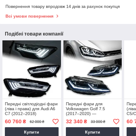
Повернення товару впродовж 14 днів за рахунок покупця
Всі умови повернення
Подібні товари компанії
Передні світлодіодні фари
Передні фари для
Пере
(ліва і права) для Audi A6
Volkswagen Golf 7.5
(лів
C7 (2012–2018)
(2017–2020) —
C5/C
Світлодіодні фари з
60 760
32 340
60 
₴
₴
62 000 ₴
33 000 ₴
динамічним сигналом та
лінзами DRL
Купити
Купити