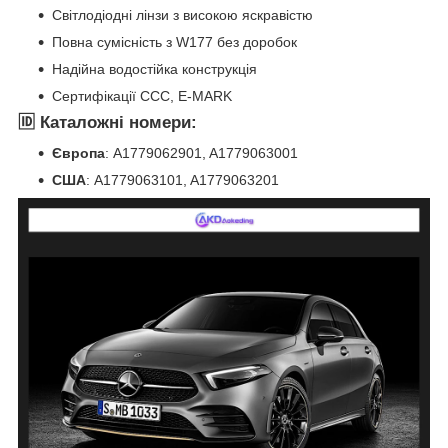
Світлодіодні лінзи з високою яскравістю
Повна сумісність з W177 без доробок
Надійна водостійка конструкція
Сертифікації CCC, E-MARK
🆔 Каталожні номери:
Європа
: A1779062901, A1779063001
США
: A1779063101, A1779063201