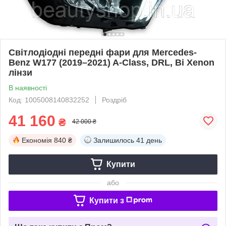
Світлодіодні передні фари для Mercedes-
Benz W177 (2019–2021) A-Class, DRL, Bi Xenon
лінзи
В наявності
Код: 1005008140832252
Роздріб
41 160
₴
42 000 ₴
Економія
840 ₴
Залишилось
41 день
Купити
або
Купити з