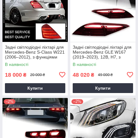
Задні світлодіодні ліхтарі для
Задні світлодіодні ліхтарі для
Mercedes-Benz S-Class W221
Mercedes-Benz GLE W167
(2006–2012), з функціями
(2019–2023), 12В, H7, з
денних ходових вогнів (DRL)
функціями протитуманного
В наявності
В наявності
світла
18 000
48 020
₴
₴
20 000 ₴
49 000 ₴
Купити
Купити
–2%
–2%