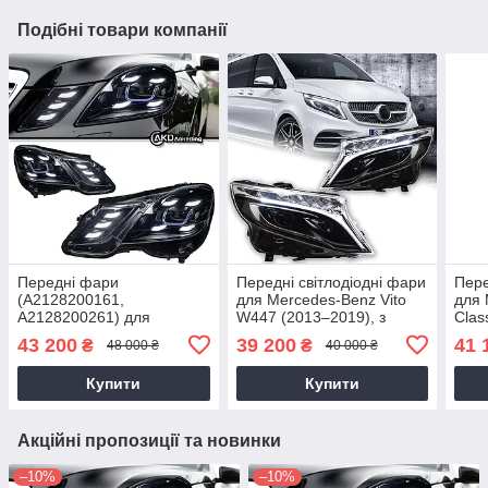
Подібні товари компанії
Передні фари
Передні світлодіодні фари
Пере
(A2128200161,
для Mercedes-Benz Vito
для 
A2128200261) для
W447 (2013–2019), з
Clas
Mercedes-Benz E-Class
проекційними лінзами,
прое
43 200
39 200
41 
₴
₴
48 000 ₴
40 000 ₴
W212 (2009–2016), —
DRL та динамічними
DRL 
світлодіодні фари з
покажчиками повороту
пок
Купити
Купити
проекційними лінзами, H7
2013-2015
Акційні пропозиції та новинки
–10%
–10%