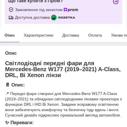
Що таке купити з Пром?
Замовлення під захистом
Доступна доставка
Опис
Характеристики
Доставка
Оплата
Умови п
Опис
Світлодіодні передні фари для
Mercedes-Benz W177 (2019–2021) A-Class,
DRL, Bi Xenon лінзи
📄 Опис:
📍 Передні фари створені для Mercedes-Benz W177 A-Class
(2019–2021) та обладнані світлодіодними лінзами проектора з
функцією DRL і HID Bi Xenon. Завдяки яскравому освітленню
вони забезпечують комфортну та безпечну їзду вдень і вночі.
Сучасний дизайн підкреслює преміальний вигляд автомобіля.
✨ Переваги: