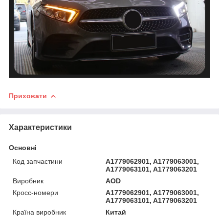
Приховати
Характеристики
Основні
Код запчастини
A1779062901, A1779063001,
A1779063101, A1779063201
Виробник
AOD
Кросс-номери
A1779062901, A1779063001,
A1779063101, A1779063201
Країна виробник
Китай