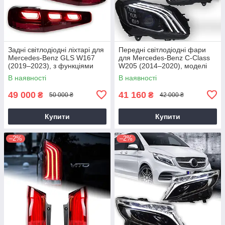
Задні світлодіодні ліхтарі для
Передні світлодіодні фари
Mercedes-Benz GLS W167
для Mercedes-Benz C-Class
(2019–2023), з функціями
W205 (2014–2020), моделі
DRL та поворотників
C180, C200, C260, C300 —
В наявності
В наявності
проекційні лінзи з DRL
49 000
41 160
₴
₴
50 000 ₴
42 000 ₴
Купити
Купити
–2%
–2%