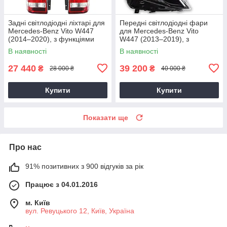
Задні світлодіодні ліхтарі для
Передні світлодіодні фари
Mercedes-Benz Vito W447
для Mercedes-Benz Vito
(2014–2020), з функціями
W447 (2013–2019), з
DRL, динамічними
проекційними лінзами, DRL
В наявності
В наявності
покажчиками повороту, стоп-
та динамічними покажчиками
сигнал
повороту
27 440
39 200
₴
₴
28 000 ₴
40 000 ₴
Купити
Купити
Показати ще
Про нас
91% позитивних з 900 відгуків за рік
Працює з 04.01.2016
м. Київ
вул. Ревуцького 12, Київ, Україна