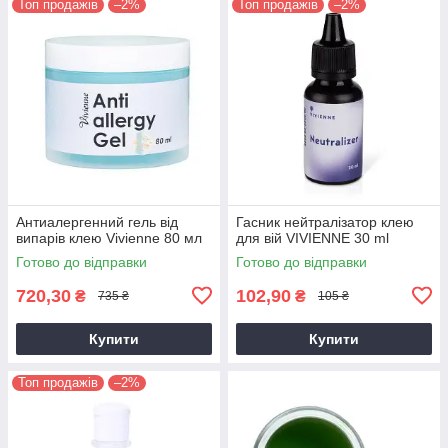
Топ продажів
–2%
Топ продажів
–2%
Антиалергенний гель від
Гасник нейтралізатор клею
випарів клею Vivienne 80 мл
для вій VIVIENNE 30 ml
Готово до відправки
Готово до відправки
720,30
102,90
₴
₴
735 ₴
105 ₴
Купити
Купити
Топ продажів
–2%