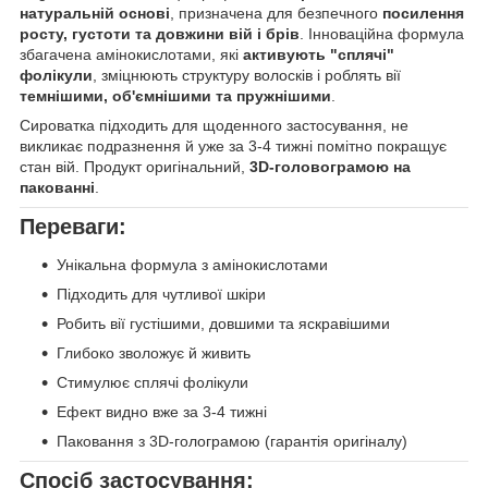
натуральній основі
, призначена для безпечного
посилення
росту, густоти та довжини вій і брів
. Інноваційна формула
збагачена амінокислотами, які
активують "сплячі"
фолікули
, зміцнюють структуру волосків і роблять вії
темнішими, об'ємнішими та пружнішими
.
Сироватка підходить для щоденного застосування, не
викликає подразнення й уже за 3-4 тижні помітно покращує
стан вій. Продукт оригінальний,
3D-головограмою на
пакованні
.
Переваги:
Унікальна формула з амінокислотами
Підходить для чутливої шкіри
Робить вії густішими, довшими та яскравішими
Глибоко зволожує й живить
Стимулює сплячі фолікули
Ефект видно вже за 3-4 тижні
Паковання з 3D-голограмою (гарантія оригіналу)
Спосіб застосування: