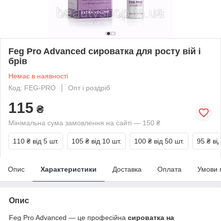
Feg Pro Advanced сироватка для росту вій і
брів
Немає в наявності
Код: FEG-PRO
Опт і роздріб
115
₴
Мінімальна сума замовлення на сайті — 150 ₴
110 ₴
від 5 шт.
105 ₴
від 10 шт.
100 ₴
від 50 шт.
95 ₴
ві
Опис
Характеристики
Доставка
Оплата
Умови 
Опис
Feg Pro Advanced — це професійна
сироватка на