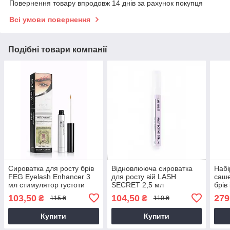
Повернення товару впродовж 14 днів за рахунок покупця
Всі умови повернення
Подібні товари компанії
Сироватка для росту брів
Відновлююча сироватка
Набі
FEG Eyelash Enhancer 3
для росту вій LASH
саше
мл стимулятор густоти
SECRET 2,5 мл
брів 
103,50
104,50
279
₴
₴
115 ₴
110 ₴
Купити
Купити