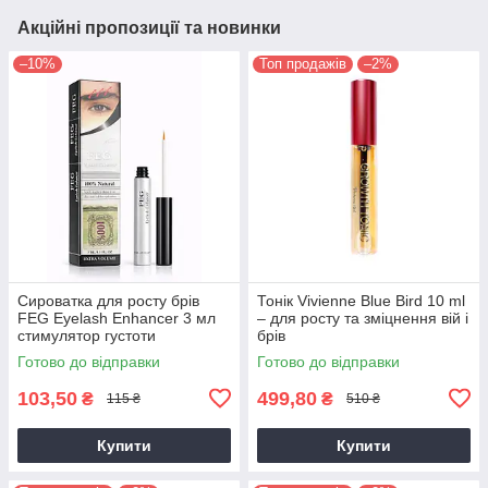
Акційні пропозиції та новинки
–10%
Топ продажів
–2%
Сироватка для росту брів
Тонік Vivienne Blue Bird 10 ml
FEG Eyelash Enhancer 3 мл
– для росту та зміцнення вій і
стимулятор густоти
брів
Готово до відправки
Готово до відправки
103,50
499,80
₴
₴
115 ₴
510 ₴
Купити
Купити