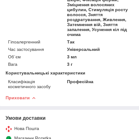
Зміцнення волосяних
цибулин, Стимуляція росту
волосся, Зняття
роздратування, Живлення,
Затемнення вій, Зняття
запалення, Усунення кіл під
очима
Гіпоалергенний
Так
Час застосування
Універсальний
Об`єм
3 мл
Вага
3 г
Користувальницькі характеристики
Класифікація
Професійна
косметичного засобу
Приховати
Умови доставки
Нова Пошта
Магазини Rozetka