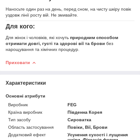
Наносьте один раз на день, перед сном, на чисту шкіру повік
уздовж лінії росту вій. Не змивайте.
Для кого:
Для жінок і чоловіків, які хочуть
природним способом
отримати довгі, густі та здорові вії та брови
без
нарощування та хімічних процедур.
Приховати
Характеристики
Основні атрибути
Виробник
FEG
Країна виробник
Південна Корея
Тип засобу
Сироватка
Область застосування
Повіки, Вії, Брови
Додатковий ефект
Усунення сухості і лущення
шкіри, Фіксація форми,