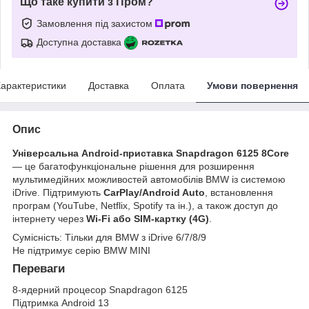
Що таке купити з Пром?
Замовлення під захистом
Доступна доставка
арактеристики
Доставка
Оплата
Умови повернення
Опис
Універсальна Android-приставка Snapdragon 6125 8Core
— це багатофункціональне рішення для розширення
мультимедійних можливостей автомобілів BMW із системою
iDrive. Підтримують
CarPlay/Android Auto
, встановлення
програм (YouTube, Netflix, Spotify та ін.), а також доступ до
інтернету через
Wi-Fi або SIM-картку (4G)
.
Сумісність: Тільки для BMW з iDrive 6/7/8/9
Не підтримує серію BMW MINI
Переваги
8-ядерний процесор Snapdragon 6125
Підтримка Android 13