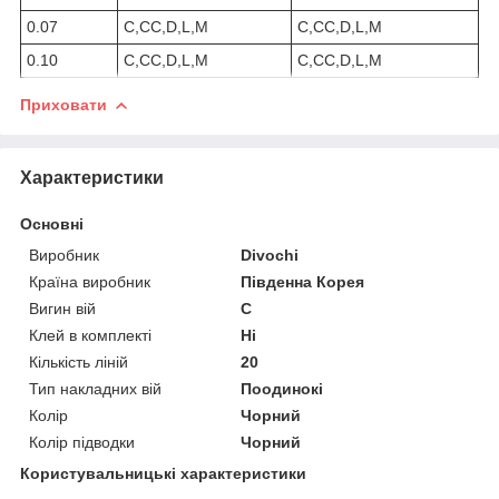
0.07
C,CC,D,L,M
C,CC,D,L,M
0.10
C,CC,D,L,M
C,CC,D,L,M
Приховати
Характеристики
Основні
Виробник
Divochi
Країна виробник
Південна Корея
Вигин вій
C
Клей в комплекті
Ні
Кількість ліній
20
Тип накладних вій
Поодинокі
Колір
Чорний
Колір підводки
Чорний
Користувальницькі характеристики