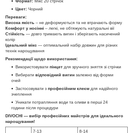
Формат:
Мікс 20 стрічок
Цвет:
Чорний
Переваги:
Висока якість
– не деформуються та не втрачають форму
Комфорт у носінні
– легкі, не обтяжують натуральні вії
Стійкість
— довго тримають вигин і зберігають насичений
колір
Ідеальний мікс
— оптимальний набір довжин для різних
технік нарощування
Рекомендації щодо використання:
Використовувати
пінцет
для зручного зняття зі стрічки
Вибирати
відповідний вигин
залежно від форми
очей
Застосовувати з
професійним клеєм
для надійного
зчеплення
Уникати потрапляння води та оливи в перші 24
години після процедури
DIVOCHI — вибір професійних майстрів для ідеального
нарощування!
7-13
8-14