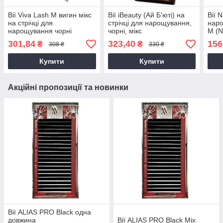
Вії Viva Lash M вигин мікс
Вії iBeauty (Ай Б'юті) на
Вії 
на стрічці для
стрічці для нарощування,
наро
нарощування чорні
чорні, мікс
M (N
301,84
323,40
156
₴
₴
308 ₴
330 ₴
Купити
Купити
Акційні пропозиції та новинки
Вії ALIAS PRO Black одна
довжина
Вії ALIAS PRO Black Mix