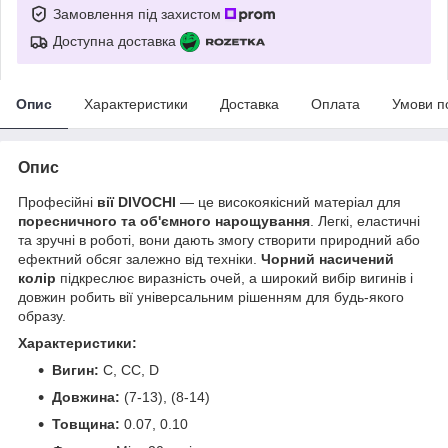
Замовлення під захистом
Доступна доставка
Опис
Характеристики
Доставка
Оплата
Умови п
Опис
Професійні
вії DIVOCHI
— це високоякісний матеріал для
поресничного та об'ємного нарощування
. Легкі, еластичні
та зручні в роботі, вони дають змогу створити природний або
ефектний обсяг залежно від техніки.
Чорний насичений
колір
підкреслює виразність очей, а широкий вибір вигинів і
довжин робить вії універсальним рішенням для будь-якого
образу.
Характеристики:
Вигин:
C, CC, D
Довжина:
(7-13), (8-14)
Товщина:
0.07, 0.10