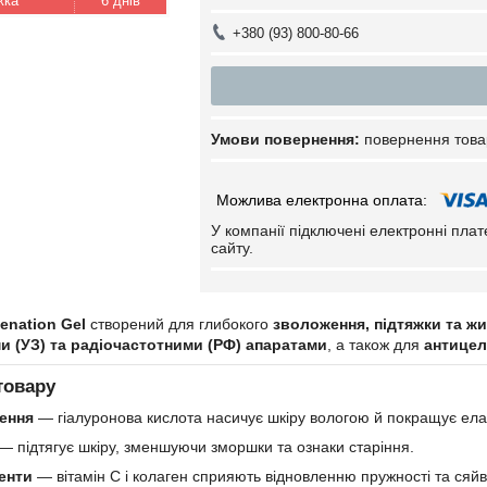
6 днів
+380 (93) 800-80-66
повернення това
У компанії підключені електронні пла
сайту.
enation Gel
створений для глибокого
зволоження, підтяжки та ж
 (УЗ) та радіочастотними (РФ) апаратами
, а також для
антицел
товару
ення
— гіалуронова кислота насичує шкіру вологою й покращує елас
— підтягує шкіру, зменшуючи зморшки та ознаки старіння.
енти
— вітамін C і колаген сприяють відновленню пружності та сяйв