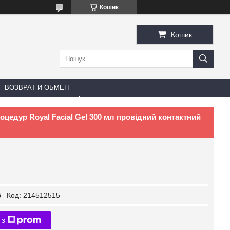
Кошик
Кошик
ВОЗВРАТ И ОБМЕН
оцедур Royal Facial Gel 300 мл провідний контактний
б
Код:
214512515
 з