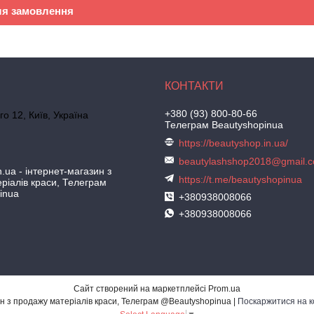
ля замовлення
+380 (93) 800-80-66
го 12, Київ, Україна
Телеграм Beautyshopinua
https://beautyshop.in.ua/
beautylashshop2018@gmail.
.ua - інтернет-магазин з
https://t.me/beautyshopinua
ріалів краси, Телеграм
inua
+380938008066
+380938008066
Сайт створений на маркетплейсі
Prom.ua
BeautyShop.in.ua - інтернет-магазин з продажу матеріалів краси, Телеграм @Beautyshopinua |
Поскаржитися на к