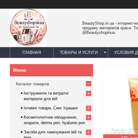
BeautyShop.in.ua - інтернет-м
продажу матеріалів краси, Т
@Beautyshopinua
ГЛАВНАЯ
ТОВАРЫ И УСЛУГИ
УСЛОВИЯ Д
Каталог товаров
Інструменти та витратні
матеріали для вій
Інтимні товари, Секс Іграшки
Косметологічне обладнання,
апарати, derma pen, hyaluron pen
Засоби для ламінування вій та
брів