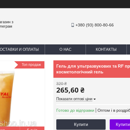
агазин з
+380 (93) 800-80-66
елеграм
ОСТАВКИ И ОПЛАТЫ
О НАС
КОНТАКТЫ
Топ продаж
Гель для ультразвукових та RF пр
косметологічний гель
320 ₴
265,60 ₴
Показати оптові ціни
Готово до відправки
Оптом і в роздрі
Купити
Купити