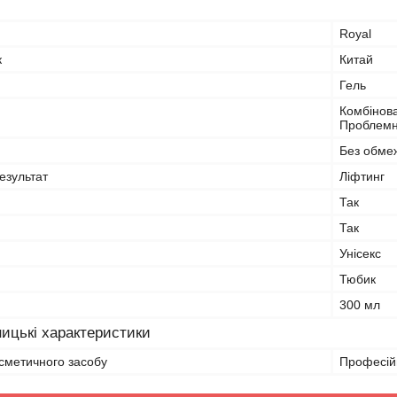
Royal
к
Китай
Гель
Комбінова
Проблемн
Без обме
езультат
Ліфтинг
Так
Так
Унісекс
Тюбик
300 мл
ицькі характеристики
сметичного засобу
Професій