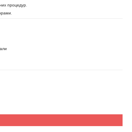
чних процедур.
орами.
іали