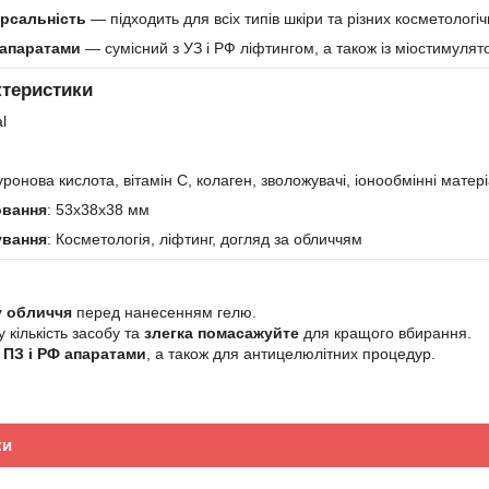
ерсальність
— підходить для всіх типів шкіри та різних косметологі
 апаратами
— сумісний з УЗ і РФ ліфтингом, а також із міостимулят
ктеристики
l
луронова кислота, вітамін C, колаген, зволожувачі, іонообмінні матер
овання
: 53x38x38 мм
ування
: Косметологія, ліфтинг, догляд за обличчям
у обличчя
перед нанесенням гелю.
 кількість засобу та
злегка помасажуйте
для кращого вбирання.
 ПЗ і РФ апаратами
, а також для антицелюлітних процедур.
ки