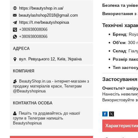
Безпека та унів
https://beautyshop.in.ua/
Використання з
beautylashshop2018@gmail.com
https://t.me/beautyshopinua
Технічні хара
+380938008066
Бренд
: Roya
+380938008066
Об'єм
: 300 г
Склад
: Гіа
вул. Ревуцького 12, Київ, Україна
Розмір пак
Тип застос
Застосування
BeautyShop.in.ua - інтернет-магазин з
продажу матеріалів краси, Телеграм
Очистьте> шкір
@Beautyshopinua
Нанесіть невелику
Використовуйте
з
Пишіть та додавайтесь до нашої
групи в Телеграм напишіть
Beautyshopinua
Характеристи