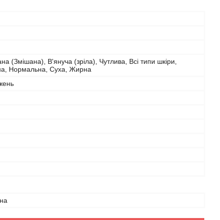
на (Змішана), В'януча (зріла), Чутлива, Всі типи шкіри,
а, Нормальна, Суха, Жирна
жень
на