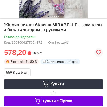
Жіноча нижня білизна MIRABELLE – комплект
з бюстгальтером і трусиками
Готово до відправки
Код: 1005006275024572
Опт і роздріб
578,20
₴
590 ₴
Економія
11.80 ₴
Залишилось
14 днів
550 ₴
від 5 шт.
Купити
або
Купити з