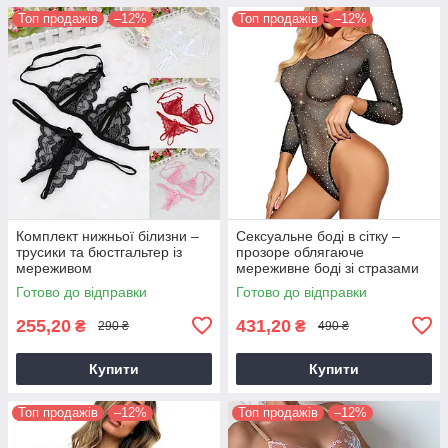
Топ продажів
–12%
Топ продажів
–12%
Комплект нижньої білизни –
Сексуальне боді в сітку –
трусики та бюстгальтер із
прозоре облягаюче
мереживом
мереживне боді зі стразами
Готово до відправки
Готово до відправки
255,20
431,20
₴
₴
290 ₴
490 ₴
Купити
Купити
Топ продажів
–12%
Топ продажів
–12%