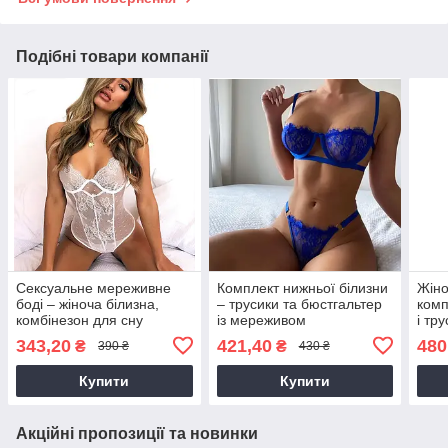
Подібні товари компанії
Сексуальне мереживне
Комплект нижньої білизни
Жіно
боді – жіноча білизна,
– трусики та бюстгальтер
комп
комбінезон для сну
із мереживом
і тр
мер
343,20
421,40
480
₴
₴
390 ₴
430 ₴
Купити
Купити
Акційні пропозиції та новинки