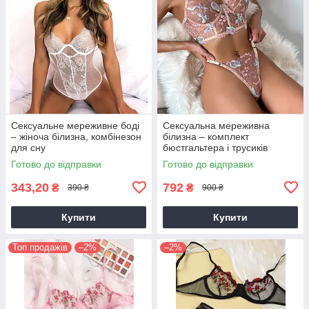
Сексуальне мереживне боді
Сексуальна мереживна
– жіноча білизна, комбінезон
білизна – комплект
для сну
бюстгальтера і трусиків
Готово до відправки
Готово до відправки
343,20
792
₴
₴
390 ₴
900 ₴
Купити
Купити
Топ продажів
–2%
–2%