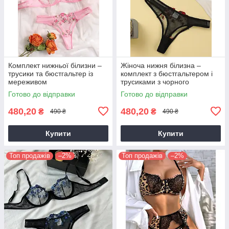
Комплект нижньої білизни –
Жіноча нижня білизна –
трусики та бюстгальтер із
комплект з бюстгальтером і
мереживом
трусиками з чорного
мережива
Готово до відправки
Готово до відправки
480,20
480,20
₴
₴
490 ₴
490 ₴
Купити
Купити
Топ продажів
–2%
Топ продажів
–2%