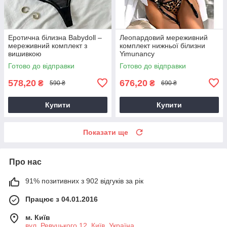
Еротична білизна Babydoll –
Леопардовий мереживний
мереживний комплект з
комплект нижньої білизни
вишивкою
Yimunancy
Готово до відправки
Готово до відправки
578,20
676,20
₴
₴
590 ₴
690 ₴
Купити
Купити
Показати ще
Про нас
91% позитивних з 902 відгуків за рік
Працює з 04.01.2016
м. Київ
вул. Ревуцького 12, Київ, Україна