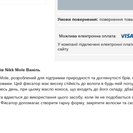
повернення това
У компанії підключені електронні пла
сайту.
ів Nikk Mole Ваніль
 Mole, розроблений для підтримки природності та доглянутості брів,
ами. Цей фіксатор має високу стійкість до вологи в будь-якій погод
весь день, при цьому масло кокоса, що входить до його складу, дба
а вдаються до використання цього засобу, коли їм не подобається фо
 Фіксатор допомагає створити гарну форму, закріпити волоски та ск