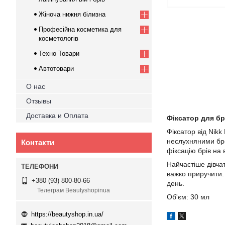
Жіноча нижня білизна
Професійна косметика для
косметологів
Техно Товари
Автотовари
О нас
Отзывы
Доставка и Оплата
Фіксатор для бр
Фіксатор від Nikk
неслухняними бров
Контакти
фіксацію брів на 
Найчастіше дівчат
важко приручити.
+380 (93) 800-80-66
день.
Телеграм Beautyshopinua
Об'єм: 30 мл
https://beautyshop.in.ua/