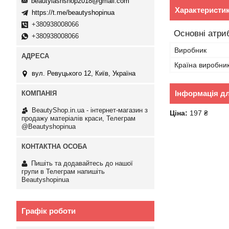
beautylashshop2018@gmail.com
Характеристи
https://t.me/beautyshopinua
+380938008066
Основні атри
+380938008066
Виробник
Країна виробни
вул. Ревуцького 12, Київ, Україна
Інформація д
BeautyShop.in.ua - інтернет-магазин з
Ціна:
197 ₴
продажу матеріалів краси, Телеграм
@Beautyshopinua
Пишіть та додавайтесь до нашої
групи в Телеграм напишіть
Beautyshopinua
Графік роботи