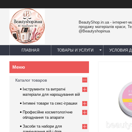
BeautyShop.in.ua - інтернет-м
продажу матеріалів краси, Т
@Beautyshopinua
ГЛАВНАЯ
ТОВАРЫ И УСЛУГИ
УСЛОВИЯ Д
Каталог товаров
Інструменти та витратні
матеріали для нарощування вій
Інтимні товари та секс-іграшки
Професійне косметологічне
обладнання та апарати
Засоби та набори для
ламінування вій і брів