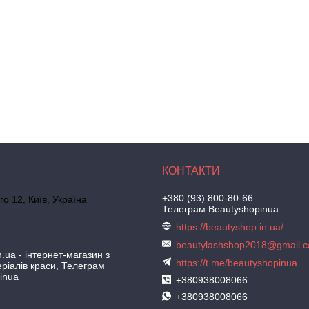
+380 (93) 800-80-66
го 12, Київ, Україна
Телеграм Beautyshopinua
https://beautyshop.in.ua/
beautylashshop2018@gmail.
.ua - інтернет-магазин з
https://t.me/beautyshopinua
ріалів краси, Телеграм
inua
+380938008066
+380938008066