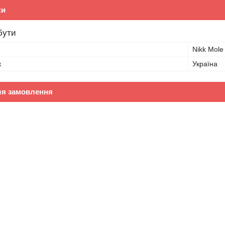
ки
бути
Nikk Mole
к
Україна
ля замовлення