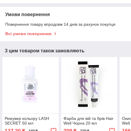
Умови повернення
Повернення товару впродовж 14 днів за рахунок покупця
Всі умови повернення
З цим товаром також замовляють
Ремувер кольору LASH
Фарба для вій та брів Hair
Окис
SECRET 50 мл
Well Чорна 20 мл
Well
137,20
209
166
₴
₴
140 ₴
220 ₴