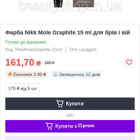
Фарба Nikk Mole Graphite 15 ml для брів і вій
Готово до відправки
Код: NikkMoleGraphite-15ml
Опт і роздріб
161,70
₴
165 ₴
Економія
3.30 ₴
Залишилось
12 днів
170 ₴
від 5 шт.
Купити
або
Купити з