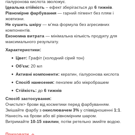
гіалуронова кислота зволожує.
Ідеальна стійкість
– ефект зберігається до
6 тижнів
.
Рівномірне фарбування
— гарний пігмент без плям і
жовтизни.
Не сушить шкіру
— м'яка формула без агресивних
компонентів.
Економна витрата
— мінімальна кількість продукту для
максимального результату.
Характеристики:
Цвет:
Графіт (холодний сірий тон)
Об'єм:
20 мл
Активні компоненти:
кератин, гіалуронова кислота
Спосіб нанесення:
пензлем або мікробрашем
Стійкість:
до
6 тижнів
Спосіб застосування:
Очистьте> брови від косметики перед фарбуванням.
Змішайте фарбу з
окислювачем 3%
у співвідношенні
1:1
.
Нанесіть на брови або вії рівномірним шаром.
Витримайте
10-15 хвилин
, потім ретельно змийте водою.
Приховати