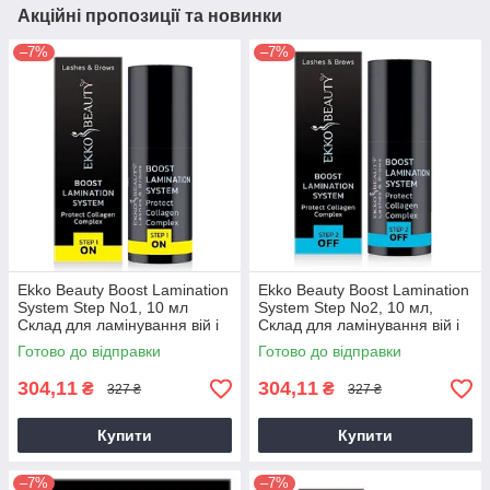
Акційні пропозиції та новинки
–7%
–7%
Ekko Beauty Boost Lamination
Ekko Beauty Boost Lamination
System Step No1, 10 мл
System Step No2, 10 мл,
Склад для ламінування вій і
Склад для ламінування вій і
брів
брів
Готово до відправки
Готово до відправки
304,11
304,11
₴
₴
327 ₴
327 ₴
Купити
Купити
–7%
–7%