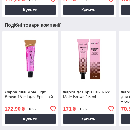
Купити
Купити
Подібні товари компанії
Фарба Nikk Mole Light
Фарбa для брів і вій Nikk
Фарб
Brown 15 ml для брів і вій
Mole Brown 15 ml
для 
+ ок
172,90
171
70,
₴
₴
182 ₴
180 ₴
Купити
Купити