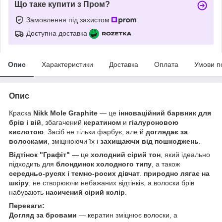
Що таке купити з Пром?
Замовлення під захистом
Доступна доставка
Опис
Характеристики
Доставка
Оплата
Умови п
Опис
Краска
Nikk Mole Graphite
— це
інноваційний барвник для
брів і вій
, збагачений
кератином
и
гіалуроновою
кислотою
. Засіб не тільки фарбує, але й
доглядає за
волосками
, зміцнюючи їх і
захищаючи від пошкоджень
.
Відтінок "Графіт"
— це
холодний сірий тон
, який ідеально
підходить для
блондинок холодного типу
, а також
середньо-русях і темно-росих дівчат
.
природно лягає на
шкіру
, не створюючи небажаних відтінків, а волоски брів
набувають
насичений сірий колір
.
Переваги:
Догляд за бровами
— кератин зміцнює волоски, а