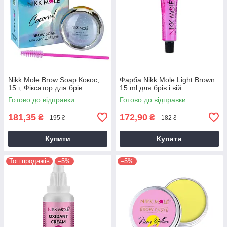
Nikk Mole Brow Soap Кокос,
Фарба Nikk Mole Light Brown
15 г, Фіксатор для брів
15 ml для брів і вій
Готово до відправки
Готово до відправки
181,35
172,90
₴
₴
195 ₴
182 ₴
Купити
Купити
Топ продажів
–5%
–5%