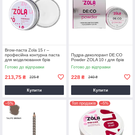
Brow-паста Zola 15 г –
професійна контурна паста
Пудра-деколорант DE:CO
для моделювання брів
Powder ZOLA 10 г для брів
Готово до відправки
Готово до відправки
213,75
228
₴
₴
225 ₴
240 ₴
Купити
Купити
–5%
Топ продажів
–5%