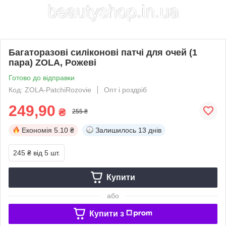
Багаторазові силіконові патчі для очей (1
пара) ZOLA, Рожеві
Готово до відправки
Код: ZOLA-PatchiRozovie
Опт і роздріб
249,90
₴
255 ₴
Економія
5.10 ₴
Залишилось
13 днів
245 ₴
від 5 шт.
Купити
або
Купити з