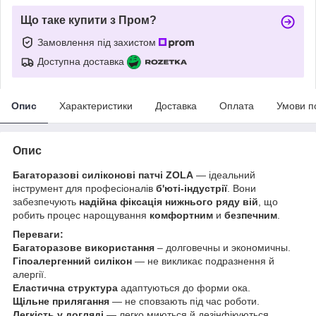
Що таке купити з Пром?
Замовлення під захистом
Доступна доставка
Опис
Характеристики
Доставка
Оплата
Умови п
Опис
Багаторазові силіконові патчі ZOLA
— ідеальний
інструмент для професіоналів
б'юті-індустрії
. Вони
забезпечують
надійна фіксація нижнього ряду вій
, що
робить процес нарощування
комфортним
и
безпечним
.
Переваги:
Багаторазове використання
– долговечны и экономичны.
Гіпоалергенний силікон
— не викликає подразнення й
алергії.
Еластична структура
адаптуються до форми ока.
Щільне прилягання
— не сповзають під час роботи.
Легкість у догляді
— легко миються й дезінфікуються.