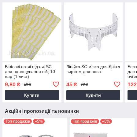
Вінілові патчі під очі SC
Лінійка SC м'яка для брів з
Безв
для нарощування вій, 10
вирізом для носа
для 
пар (1 лист)
очі 
(упа
9,80
45
122
₴
₴
10 ₴
60 ₴
Купити
Купити
Акційні пропозиції та новинки
Топ продажів
–5%
Топ продажів
–5%