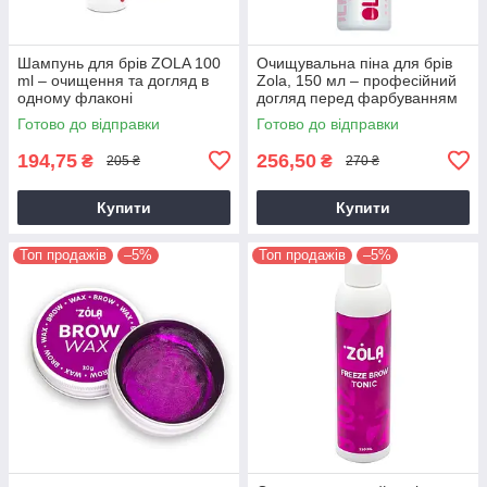
Шампунь для брів ZOLA 100
Очищувальна піна для брів
ml – очищення та догляд в
Zola, 150 мл – професійний
одному флаконі
догляд перед фарбуванням
Готово до відправки
Готово до відправки
194,75
256,50
₴
₴
205 ₴
270 ₴
Купити
Купити
Топ продажів
–5%
Топ продажів
–5%