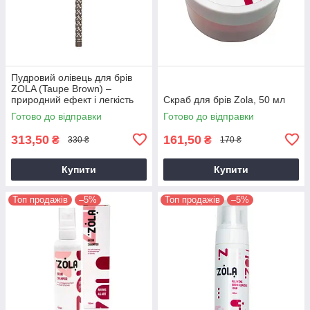
Пудровий олівець для брів
ZOLA (Taupe Brown) –
природний ефект і легкість
Скраб для брів Zola, 50 мл
нанесення
Готово до відправки
Готово до відправки
313,50
161,50
₴
₴
330 ₴
170 ₴
Купити
Купити
Топ продажів
–5%
Топ продажів
–5%