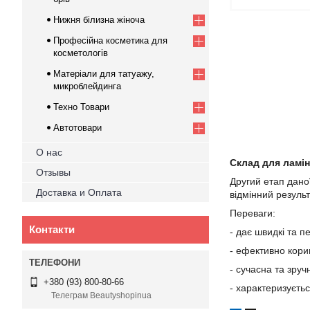
Нижня білизна жіноча
Професійна косметика для
косметологів
Матеріали для татуажу,
микроблейдинга
Техно Товари
Автотовари
О нас
Склад для ламін
Отзывы
Другий етап дано
Доставка и Оплата
відмінний резуль
Переваги:
Контакти
- дає швидкі та 
- ефективно кориг
- сучасна та зруч
+380 (93) 800-80-66
- характеризуєть
Телеграм Beautyshopinua