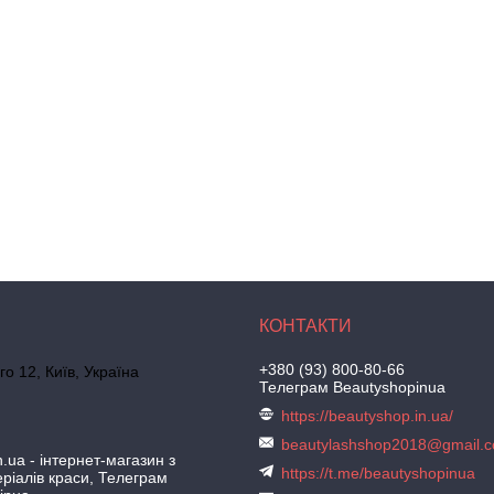
+380 (93) 800-80-66
го 12, Київ, Україна
Телеграм Beautyshopinua
https://beautyshop.in.ua/
beautylashshop2018@gmail.
.ua - інтернет-магазин з
https://t.me/beautyshopinua
ріалів краси, Телеграм