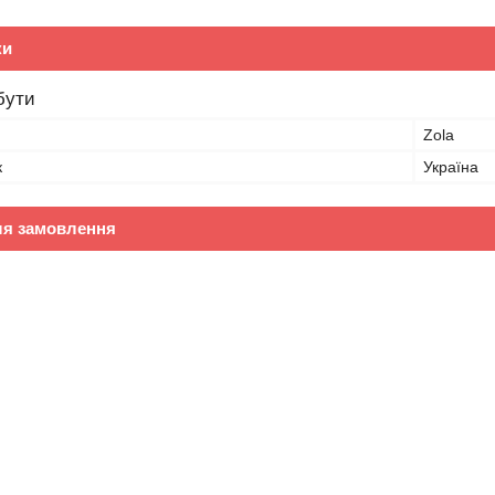
ки
бути
Zola
к
Україна
ля замовлення