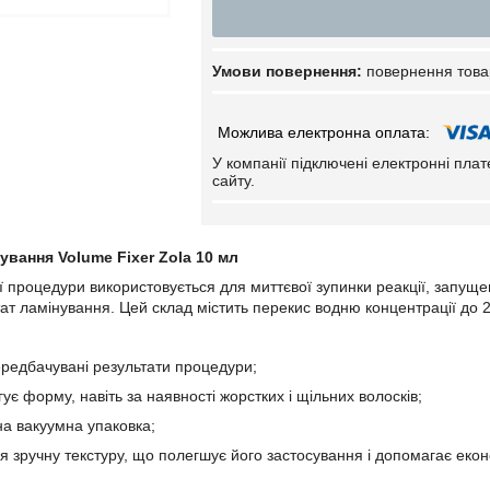
повернення това
У компанії підключені електронні пла
сайту.
ування Volume Fixer Zola 10 мл
ї процедури використовується для миттєвої зупинки реакції, запуще
тат ламінування. Цей склад містить перекис водню концентрації до 
передбачувані результати процедури;
ує форму, навіть за наявності жорстких і щільних волосків;
на вакуумна упаковка;
ся зручну текстуру, що полегшує його застосування і допомагає еко