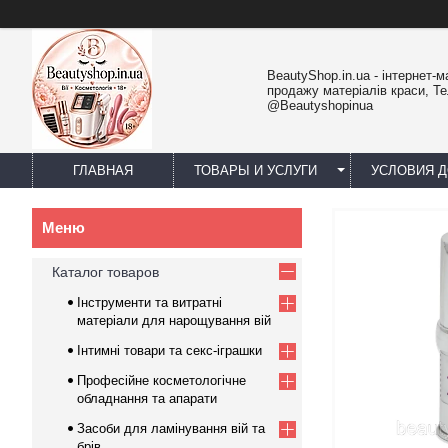
BeautyShop.in.ua - інтернет-м
продажу матеріалів краси, Т
@Beautyshopinua
ГЛАВНАЯ
ТОВАРЫ И УСЛУГИ
УСЛОВИЯ Д
Каталог товаров
Інструменти та витратні
матеріали для нарощування вій
Інтимні товари та секс-іграшки
Професійне косметологічне
обладнання та апарати
Засоби для ламінування вій та
брів