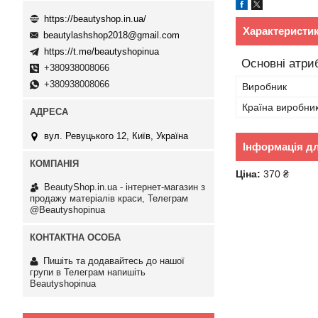
https://beautyshop.in.ua/
Характеристи
beautylashshop2018@gmail.com
https://t.me/beautyshopinua
Основні атри
+380938008066
+380938008066
Виробник
Країна виробни
вул. Ревуцького 12, Київ, Україна
Інформація д
Ціна:
370 ₴
BeautyShop.in.ua - інтернет-магазин з
продажу матеріалів краси, Телеграм
@Beautyshopinua
Пишіть та додавайтесь до нашої
групи в Телеграм напишіть
Beautyshopinua