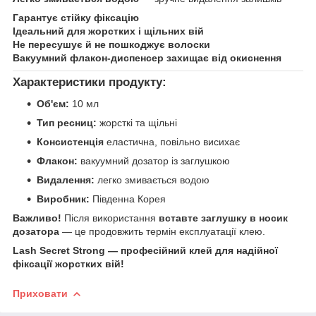
Гарантує стійку фіксацію
Ідеальний для жорстких і щільних вій
Не пересушує й не пошкоджує волоски
Вакуумний флакон-диспенсер захищає від окиснення
Характеристики продукту:
Об'єм:
10 мл
Тип ресниц:
жорсткі та щільні
Консистенція
еластична, повільно висихає
Флакон:
вакуумний дозатор із заглушкою
Видалення:
легко змивається водою
Виробник:
Південна Корея
Важливо!
Після використання
вставте заглушку в носик
дозатора
— це продовжить термін експлуатації клею.
Lash Secret Strong — професійний клей для надійної
фіксації жорстких вій!
Приховати