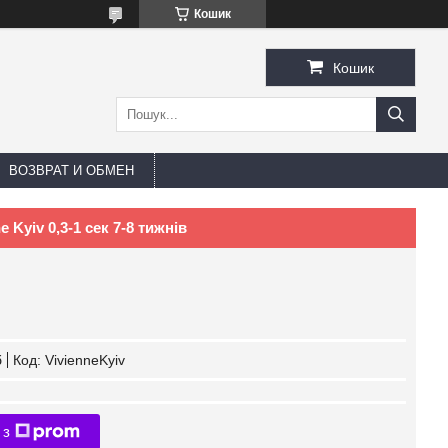
Кошик
Кошик
ВОЗВРАТ И ОБМЕН
 Kyiv 0,3-1 сек 7-8 тижнів
б
Код:
VivienneKyiv
 з