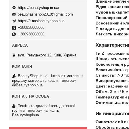
Швидке зчепленн
Рідка консистен
https://beautyshop.in.ua/
Чудова шкарпетк
beautylashshop2018@gmail.com
Гіпоалергенний
https://t.me/beautyshopinua
Всесезонний кл
+380938008066
Підходить для 
Легкість викори
+380938008066
Характеристи
Тип:
професійний
вул. Ревуцького 12, Київ, Україна
Швидкість зчеп
Консистенція
рі
Еластичність:
ср
Стійкість:
7-8 ти
BeautyShop.in.ua - інтернет-магазин з
продажу матеріалів краси, Телеграм
Випаровування:
@Beautyshopinua
Цвет:
насичений
Об'єм:
3 мл / 5 м
Температурний 
Оптимальна вол
Пишіть та додавайтесь до нашої
групи в Телеграм напишіть
Як використов
Beautyshopinua
Очистьте> вії
пі
Обробіть
прикор