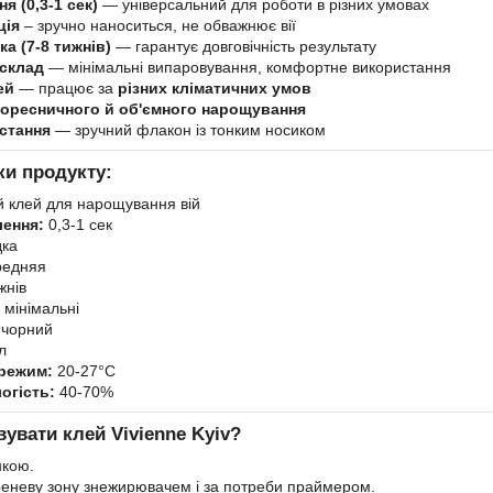
я (0,3-1 сек)
— універсальний для роботи в різних умовах
ція
– зручно наноситься, не обважнює вії
а (7-8 тижнів)
— гарантує довговічність результату
 склад
— мінімальні випаровування, комфортне використання
ей
— працює за
різних кліматичних умов
поресничного й об'ємного нарощування
стання
— зручний флакон із тонким носиком
ки продукту:
 клей для нарощування вій
лення:
0,3-1 сек
дка
едняя
жнів
мінімальні
 чорний
л
режим:
20-27°C
огість:
40-70%
увати клей Vivienne Kyiv?
нкою.
еневу зону знежирювачем і за потреби праймером.