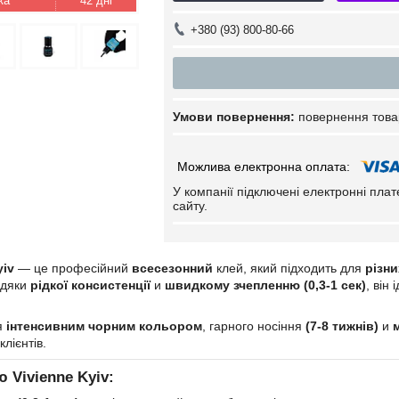
42 дні
+380 (93) 800-80-66
повернення това
У компанії підключені електронні пла
сайту.
yiv
— це професійний
всесезонний
клей, який підходить для
різн
вдяки
рідкої консистенції
и
швидкому зчепленню (0,3-1 сек)
, він
я
інтенсивним чорним кольором
, гарного носіння
(7-8 тижнів)
и
лієнтів.
 Vivienne Kyiv: