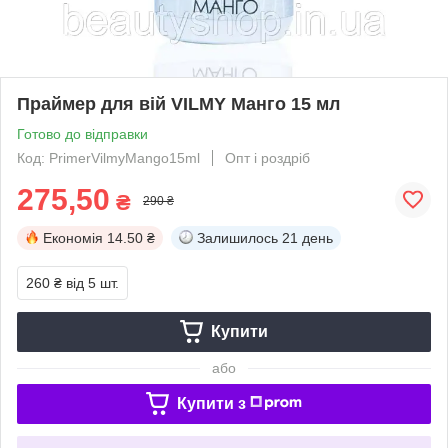
Праймер для вій VILMY Манго 15 мл
Готово до відправки
Код: PrimerVilmyMango15ml
Опт і роздріб
275,50
₴
290 ₴
Економія
14.50 ₴
Залишилось
21 день
260 ₴
від 5 шт.
Купити
або
Купити з