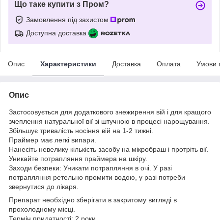
Що таке купити з Пром?
Замовлення під захистом
Доступна доставка
Опис
Характеристики
Доставка
Оплата
Умови 
Опис
Застосовується для додаткового знежирення вій і для кращого
зчеплення натуральної вії зі штучною в процесі нарощування.
Збільшує тривалість носіння вій на 1-2 тижні.
Праймер має легкі випари.
Нанесіть невелику кількість засобу на мікробраш і протріть вії.
Уникайте потрапляння праймера на шкіру.
Заходи безпеки: Уникати потрапляння в очі. У разі
потрапляння ретельно промити водою, у разі потреби
звернутися до лікаря.
Препарат необхідно зберігати в закритому вигляді в
прохолодному місці.
Термін придатності: 2 роки