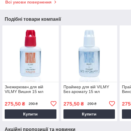
Всі умови повернення
Подібні товари компанії
Знежирювач для вій
Праймер для вій VILMY
Прай
VILMY Вишня 15 мл
Без аромату 15 мл
Вино
275,50
275,50
275
₴
₴
290 ₴
290 ₴
Купити
Купити
Акційні пропозиції та новинки