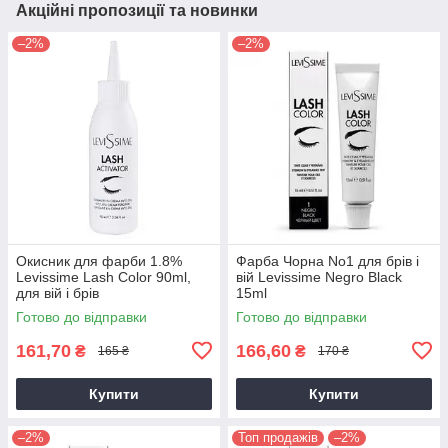
Акційні пропозиції та новинки
–2%
–2%
Окисник для фарби 1.8%
Фарба Чорна No1 для брів і
Levissime Lash Color 90ml,
вій Levissime Negro Black
для вій і брів
15ml
Готово до відправки
Готово до відправки
161,70
166,60
₴
₴
165 ₴
170 ₴
Купити
Купити
–2%
Топ продажів
–2%