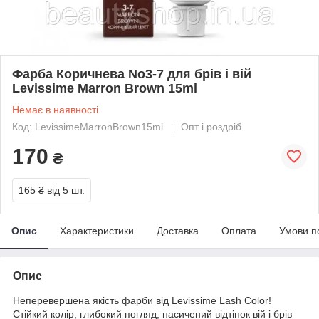
Фарба Коричнева No3-7 для брів і вій
Levissime Marron Brown 15ml
Немає в наявності
Код: LevissimeMarronBrown15ml
Опт і роздріб
170
₴
165 ₴
від 5 шт.
Опис
Характеристики
Доставка
Оплата
Умови п
Опис
Неперевершена якість фарби від Levissime Lash Color!
Стійкий колір, глибокий погляд, насичений відтінок вій і брів