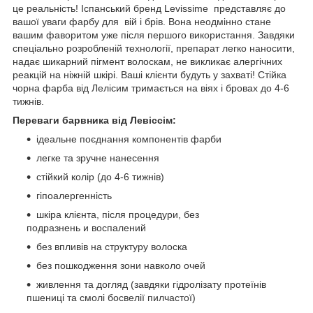
це реальність! Іспанський бренд Levissime представляє до
вашої уваги фарбу для вій і брів. Вона неодмінно стане
вашим фаворитом уже після першого використання. Завдяки
спеціально розробленій технології, препарат легко наносити,
надає шикарний пігмент волоскам, не викликає алергічних
реакцій на ніжній шкірі. Ваші клієнти будуть у захваті! Стійка
чорна фарба від Лелісим тримається на віях і бровах до 4-6
тижнів.
Переваги барвника від Левіссім:
ідеальне поєднання компонентів фарби
легке та зручне нанесення
стійкий колір (до 4-6 тижнів)
гіпоалергенність
шкіра клієнта, після процедури, без
подразнень и воспалений
без впливів на структуру волоска
без пошкодження зони навколо очей
живлення та догляд (завдяки гідролізату протеїнів
пшениці та смолі босвелії пилчастої)