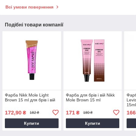
Всі умови повернення
Подібні товари компанії
Фарба Nikk Mole Light
Фарбa для брів і вій Nikk
Фарб
Brown 15 ml для брів і вій
Mole Brown 15 ml
Levi
15ml
6)
172,90
171
166
₴
₴
182 ₴
180 ₴
Купити
Купити