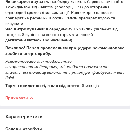
Як використовувати:
необхідну кількість барвника змішайте
з оксидантом від Левіссім (пропорції 1:1) до утворення
однорідної кремової консистенції. Равномерно нанесите
препарат на реснички и брови. Змити препарат водою та
висушити.
Час витримування:
в середньому 15 хвилин (залежно від
того, який відтінок ви хочете отримати: легкий
делікатний відтінок або насичений)
Важливо! Перед проведенням процедури рекомендовано
зробити алергопробу.
Рекомендовано для професійного
використання майстрами, які пройшли навчання та
знають всі тонкощі виконання процедури фарбування вій і
брів!
Термін придатності, після відкриття:
6 місяців.
Приховати
Характеристики
Основні атрибути