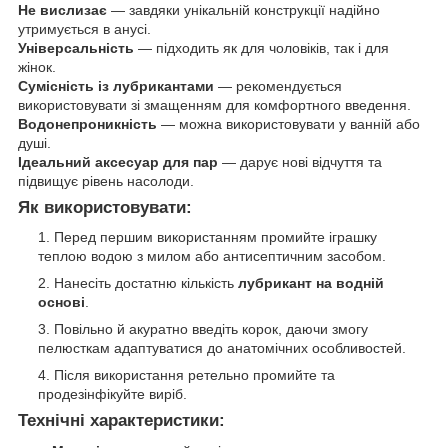
Не вислизає
— завдяки унікальній конструкції надійно
утримується в анусі.
Універсальність
— підходить як для чоловіків, так і для
жінок.
Сумісність із лубрикантами
— рекомендується
використовувати зі змащенням для комфортного введення.
Водонепроникність
— можна використовувати у ванній або
душі.
Ідеальний аксесуар для пар
— дарує нові відчуття та
підвищує рівень насолоди.
Як використовувати:
Перед першим використанням промийте іграшку
теплою водою з милом або антисептичним засобом.
Нанесіть достатню кількість
лубрикант на водній
основі
.
Повільно й акуратно введіть корок, даючи змогу
пелюсткам адаптуватися до анатомічних особливостей.
Після використання ретельно промийте та
продезінфікуйте виріб.
Технічні характеристики: