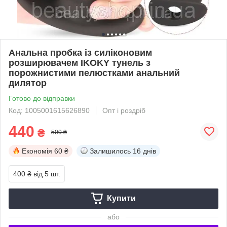
Анальна пробка із силіконовим
розширювачем IKOKY тунель з
порожнистими пелюстками анальний
дилятор
Готово до відправки
Код: 1005001615626890
Опт і роздріб
440
₴
500 ₴
Економія
60 ₴
Залишилось
16 днів
400 ₴
від 5 шт.
Купити
або