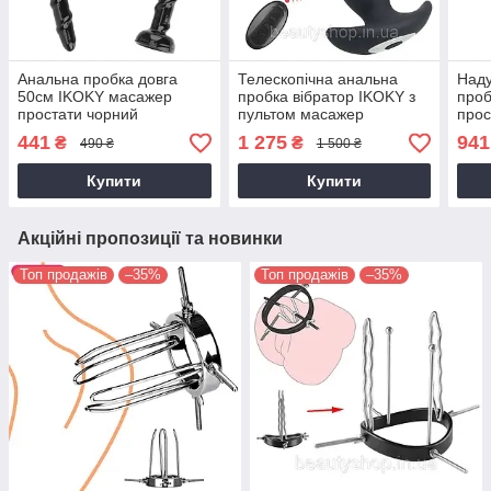
Анальна пробка довга
Телескопічна анальна
Наду
50см IKOKY масажер
пробка вібратор IKOKY з
про
простати чорний
пультом масажер
прос
стимулятор
простати чорна 14
розш
441
1 275
941
₴
₴
490 ₴
1 500 ₴
режимів
Купити
Купити
Акційні пропозиції та новинки
Топ продажів
–35%
Топ продажів
–35%