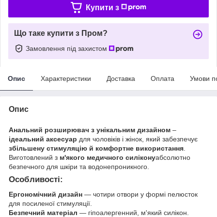
Купити з
Що таке купити з Пром?
Замовлення під захистом
Опис
Характеристики
Доставка
Оплата
Умови п
Опис
Анальний розширювач з унікальним дизайном
–
ідеальний аксесуар
для чоловіків і жінок, який забезпечує
збільшену стимуляцію й комфортне використання
.
Виготовлений з
м'якого медичного силікону
абсолютно
безпечного для шкіри та водонепроникного.
Особливості:
Ергономічний дизайн
— чотири отвори у формі пелюсток
для посиленої стимуляції.
Безпечний матеріал
— гіпоалергенний, м'який силікон.