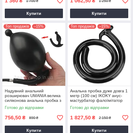
1 360
1 062,50
₴
₴
1 700 ₴
1 250 ₴
Купити
Купити
Топ продажів
–15%
Топ продажів
–15%
Надувний анальний
Анальна пробка дуже довга 1
розширювач UMANIA велика
метр (100 см) IKOKY анус-
силіконова анальна пробка з
мастурбатор фалоїмітатор
насосом чорна
масажер простати чорний
Готово до відправки
Готово до відправки
756,50
1 827,50
₴
₴
890 ₴
2 150 ₴
Купити
Купити