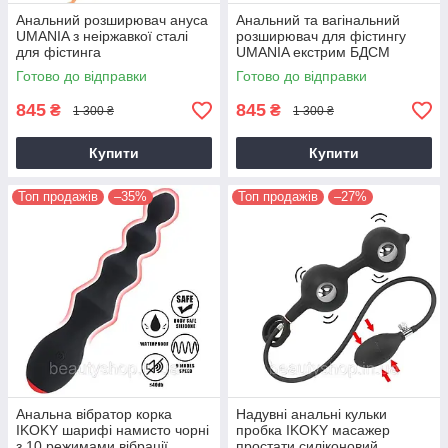
Анальний розширювач ануса
Анальний та вагінальний
UMANIA з неіржавкої сталі
розширювач для фістингу
для фістинга
UMANIA екстрим БДСМ
регульований
Готово до відправки
Готово до відправки
845
845
₴
₴
1 300 ₴
1 300 ₴
Купити
Купити
Топ продажів
–35%
Топ продажів
–27%
Анальна вібратор корка
Надувні анальні кульки
IKOKY шарифі намисто чорні
пробка IKOKY масажер
з 10 режимами вібрації
простати силіконовий