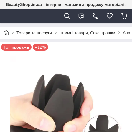
BeautyShop.in.ua - інтернет-магазин з продажу матеріалів
Товари та послуги
Інтимні товари, Секс Іграшки
Анал
Топ продажів
–12%