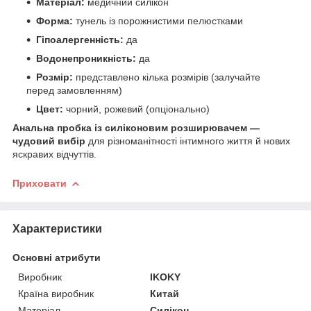
Матеріал:
медичний силікон
Форма:
тунель із порожнистими пелюстками
Гіпоалергенність:
да
Водонепроникність:
да
Розмір:
представлено кілька розмірів (залучайте
перед замовленням)
Цвет:
чорний, рожевий (опціонально)
Анальна пробка із силіконовим розширювачем —
чудовий вибір
для різноманітності інтимного життя й нових
яскравих відчуттів.
Приховати
Характеристики
Основні атрибути
Виробник
IKOKY
Країна виробник
Китай
Матеріал
Силікон