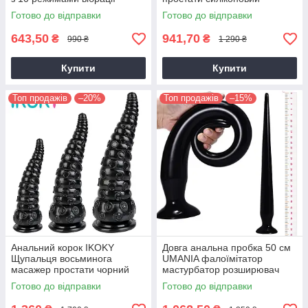
розширювач ануса чорний
Готово до відправки
Готово до відправки
643,50
941,70
₴
₴
990 ₴
1 290 ₴
Купити
Купити
Топ продажів
–20%
Топ продажів
–15%
Анальний корок IKOKY
Довга анальна пробка 50 см
Щупальця восьминога
UMANIA фалоїмітатор
масажер простати чорний
мастурбатор розширювач
масажер простати чорного
Готово до відправки
Готово до відправки
кольору