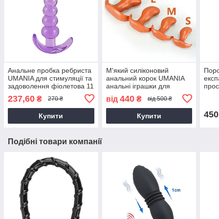
Анальне пробка ребриста
М'який силіконовий
Пор
UMANIA для стимуляції та
анальний корок UMANIA
експ
задоволення фіолетова 11
анальні іграшки для
прос
см
чоловіків і жінок
про
237,60
440
₴
від
₴
270 ₴
від 500 ₴
450
Купити
Купити
Подібні товари компанії