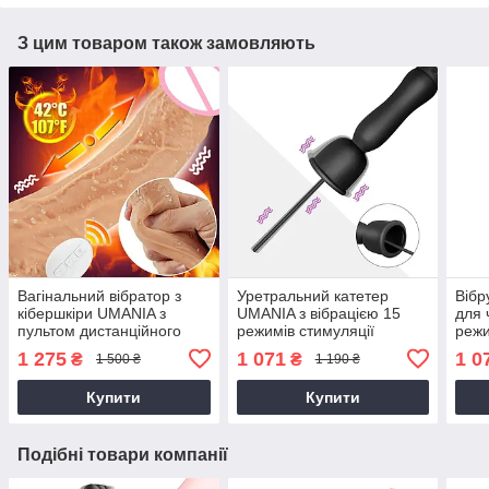
З цим товаром також замовляють
Вагінальний вібратор з
Уретральний катетер
Вібр
кібершкіри UMANIA з
UMANIA з вібрацією 15
для 
пультом дистанційного
режимів стимуляції
режи
керування, 10 режимів
чорний
регу
1 275
1 071
1 0
₴
₴
1 500 ₴
1 190 ₴
вібрації
вод
Купити
Купити
Подібні товари компанії