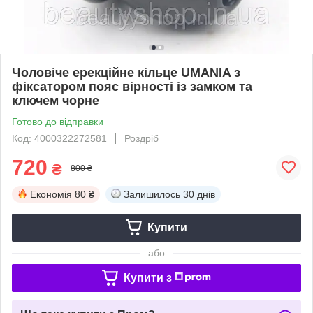
Чоловіче ерекційне кільце UMANIA з
фіксатором пояс вірності із замком та
ключем чорне
Готово до відправки
Код: 4000322272581
Роздріб
720
₴
800 ₴
Економія
80 ₴
Залишилось
30 днів
Купити
або
Купити з