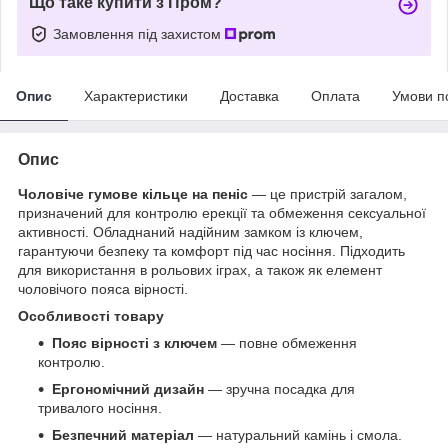
Що таке купити з Пром?
Замовлення під захистом
Опис
Характеристики
Доставка
Оплата
Умови п
Опис
Чоловіче гумове кільце на пеніс
— це пристрій загалом,
призначений для контролю ерекції та обмеження сексуальної
активності. Обладнаний надійним замком із ключем,
гарантуючи безпеку та комфорт під час носіння. Підходить
для використання в рольових іграх, а також як елемент
чоловічого пояса вірності.
Особливості товару
Пояс вірності з ключем
— повне обмеження
контролю.
Ергономічний дизайн
— зручна посадка для
тривалого носіння.
Безпечний матеріал
— натуральний камінь і смола.