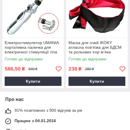
Електростимулятор UMANIA
Маска для очей IKOKY
портативна паличка для
атласна пов’язка для БДСМ
електричної стимуляції тіла
та рольових ігор м’яка
та чутливих зон
двостороння червоно-чорна
Готово до відправки
Готово до відправки
586,50
238
₴
₴
690 ₴
280 ₴
Купити
Купити
Про нас
91% позитивних з 900 відгуків за рік
Працює з 04.01.2016