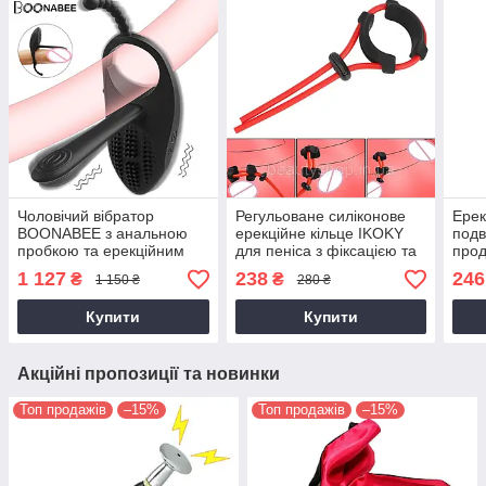
Чоловічий вібратор
Регульоване силіконове
Ерек
BOONABEE з анальною
ерекційне кільце IKOKY
подв
пробкою та ерекційним
для пеніса з фіксацією та
прод
кільцем 12 режимів
посиленням ерекції
акту
1 127
238
246
₴
₴
1 150 ₴
280 ₴
вібрації
червоно-чорне
чор
перезаряджуваний чорний
Купити
Купити
Акційні пропозиції та новинки
Топ продажів
–15%
Топ продажів
–15%