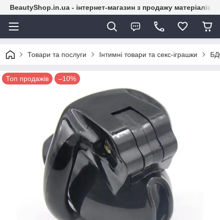
BeautyShop.in.ua - інтернет-магазин з продажу матеріалів
Товари та послуги
Інтимні товари та секс-іграшки
БД
Топ продажів
–10%