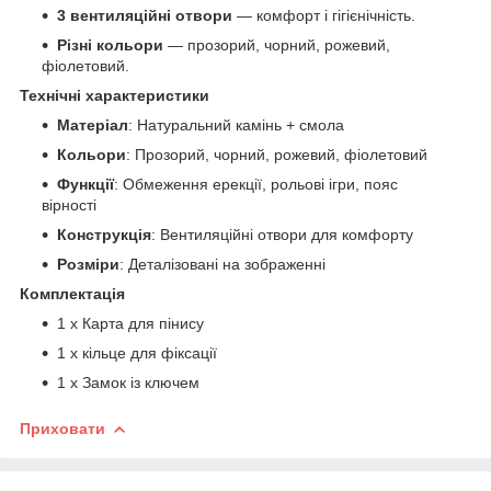
3 вентиляційні отвори
— комфорт і гігієнічність.
Різні кольори
— прозорий, чорний, рожевий,
фіолетовий.
Технічні характеристики
Матеріал
: Натуральний камінь + смола
Кольори
: Прозорий, чорний, рожевий, фіолетовий
Функції
: Обмеження ерекції, рольові ігри, пояс
вірності
Конструкція
: Вентиляційні отвори для комфорту
Розміри
: Деталізовані на зображенні
Комплектація
1 х Карта для пінису
1 х кільце для фіксації
1 х Замок із ключем
Приховати