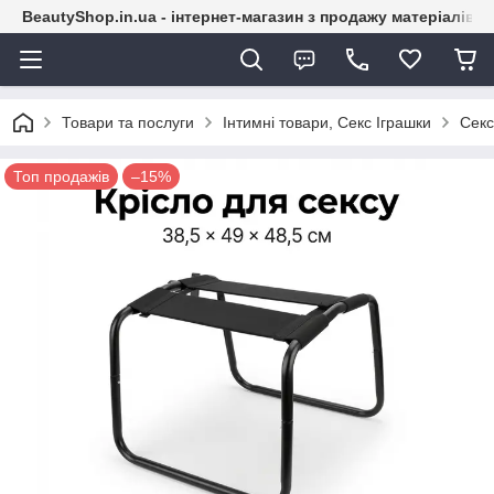
BeautyShop.in.ua - інтернет-магазин з продажу матеріалів
Товари та послуги
Інтимні товари, Секс Іграшки
Секс
Топ продажів
–15%