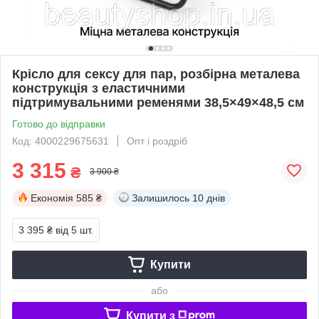
Крісло для сексу для пар, розбірна металева
конструкція з еластичними
підтримувальними ременями 38,5×49×48,5 см
Готово до відправки
Код: 4000229675631
Опт і роздріб
3 315
₴
3 900 ₴
Економія
585 ₴
Залишилось
10 днів
3 395 ₴
від 5 шт.
Купити
або
Купити з