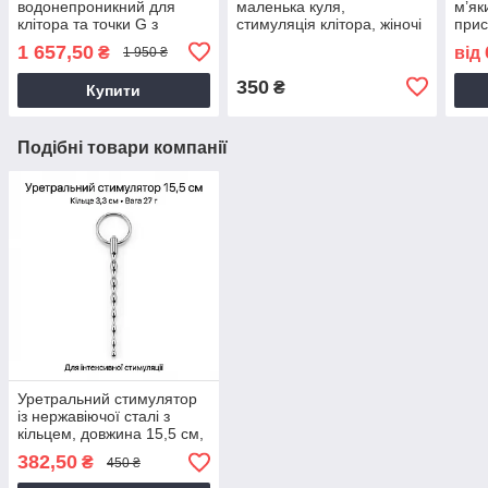
водонепроникний для
маленька куля,
м’як
клітора та точки G з
стимуляція клітора, жіночі
прис
вагінальною стимуляцією
секс-товари інтимні
анал
1 657,50
₴
від
1 950 ₴
стим
350
₴
Купити
Подібні товари компанії
Уретральний стимулятор
із нержавіючої сталі з
кільцем, довжина 15,5 см,
діаметр 6 мм
382,50
₴
450 ₴