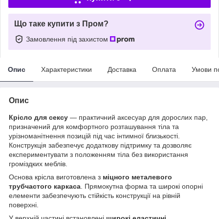
Що таке купити з Пром?
Замовлення під захистом
Опис
Характеристики
Доставка
Оплата
Умови п
Опис
Крісло для сексу
— практичний аксесуар для дорослих пар,
призначений для комфортного розташування тіла та
урізноманітнення позицій під час інтимної близькості.
Конструкція забезпечує додаткову підтримку та дозволяє
експериментувати з положенням тіла без використання
громіздких меблів.
Основа крісла виготовлена з
міцного металевого
трубчастого каркаса
. Прямокутна форма та широкі опорні
елементи забезпечують стійкість конструкції на рівній
поверхні.
У верхній частині встановлені
широкі еластичні