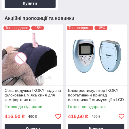
Купити
Акційні пропозиції та новинки
Топ продажів
–15%
Топ продажів
–15%
Секс-подушка IKOKY надувна
Електростимулятор IKOKY
флокована м’яка синя для
портативний прилад
комфортних поз
електричної стимуляції з LCD
дисплеєм та режимами
Готово до відправки
Готово до відправки
масажу
416,50
416,50
₴
₴
490 ₴
490 ₴
Купити
Купити