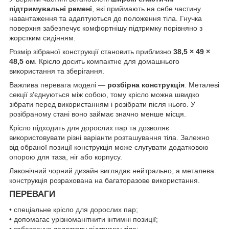
підтримувальні ремені
, які приймають на себе частину
навантаження та адаптуються до положення тіла. Гнучка
поверхня забезпечує комфортнішу підтримку порівняно з
жорстким сидінням.
Розмір зібраної конструкції становить приблизно
38,5 × 49 ×
48,5 см
. Крісло досить компактне для домашнього
використання та зберігання.
Важлива перевага моделі —
розбірна конструкція
. Металеві
секції з'єднуються між собою, тому крісло можна швидко
зібрати перед використанням і розібрати після нього. У
розібраному стані воно займає значно менше місця.
Крісло підходить для дорослих пар та дозволяє
використовувати різні варіанти розташування тіла. Залежно
від обраної позиції конструкція може слугувати додатковою
опорою для таза, ніг або корпусу.
Лаконічний чорний дизайн виглядає нейтрально, а металева
конструкція розрахована на багаторазове використання.
ПЕРЕВАГИ
• спеціальне крісло для дорослих пар;
• допомагає урізноманітнити інтимні позиції;
• забезпечує додаткову підтримку тіла;