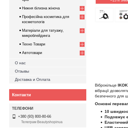
–15%
Нижня білизна жіноча
Професійна косметика для
косметологів
Матеріали для татуажу,
микроблейдинга
Техно Товари
Автотовари
О нас
Отзывы
Доставка и Оплата
Віброкільце
IKOK
вібрації дозволя
Контакти
безпечного для ш
Основні переваг
10 швидкос
+380 (93) 800-80-66
Подовжує 
Еластичний
Телеграм Beautyshopinua
USB-зарядк