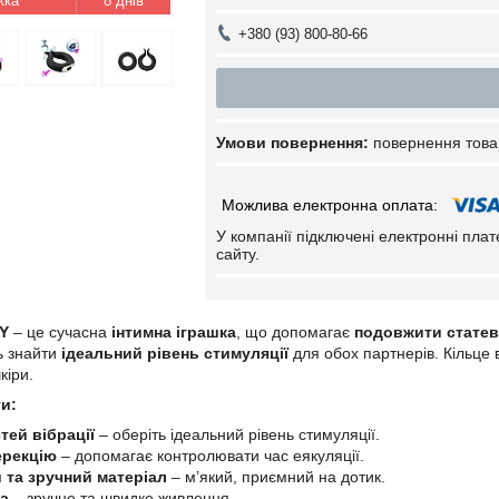
8 днів
+380 (93) 800-80-66
повернення това
У компанії підключені електронні пла
сайту.
Y
– це сучасна
інтимна іграшка
, що допомагає
подовжити статев
ть знайти
ідеальний рівень стимуляції
для обох партнерів. Кільце
кіри.
и:
тей вібрації
– оберіть ідеальний рівень стимуляції.
ерекцію
– допомагає контролювати час еякуляції.
 та зручний матеріал
– м’який, приємний на дотик.
а
– зручне та швидке живлення.