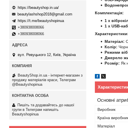
Водонепро
https://beautyshop.in.ua/
Комплектація:
beautylashshop2018@gmail.com
1 x віброкі
https://t.me/beautyshopinua
1 x USB-ка
+380938008066
Характеристики
+380938008066
Матеріал:
С
Колір:
Чорн
Режими віб
вул. Ревуцького 12, Київ, Україна
Джерело ж
Розмір:
Як н
BeautyShop.in.ua - інтернет-магазин з
продажу матеріалів краси, Телеграм
@Beautyshopinua
Характеристи
Основні атри
Пишіть та додавайтесь до нашої
Виробник
групи в Телеграм напишіть
Beautyshopinua
Країна виробни
Матеріал