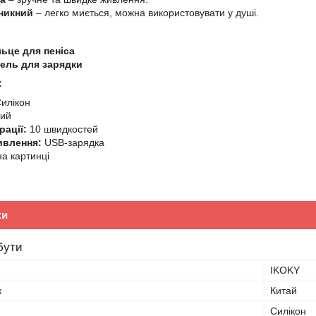
никний
– легко миється, можна використовувати у душі.
льце для пеніса
бель для зарядки
:
илікон
ий
рації:
10 швидкостей
ивлення:
USB-зарядка
а картинці
ки
бути
IKOKY
к
Китай
Силікон