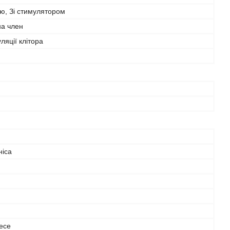
єю, Зі стимулятором
на член
ляції клітора
й
ніса
iece