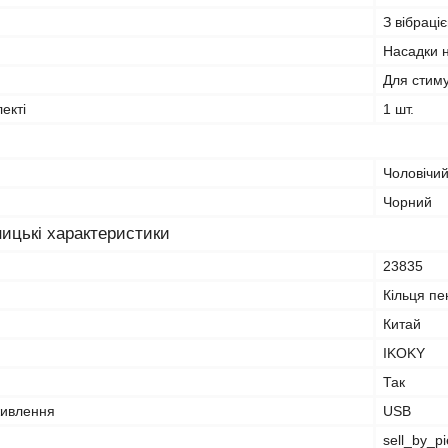
З вібраці
Насадки 
Для стиму
лекті
1 шт.
Чоловічи
Чорний
ицькі характеристики
23835
Кільця пе
Китай
IKOKY
Так
живлення
USB
sell_by_p