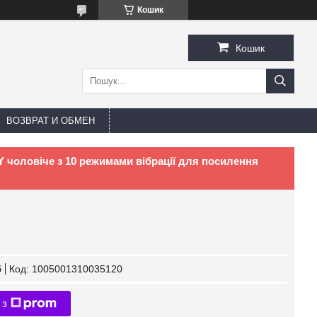
Кошик
Кошик
ВОЗВРАТ И ОБМЕН
Y чоловіче з 10 режимами вібрації для посилення
б
Код:
1005001310035120
 з