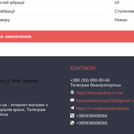
стей вібрації
10
вібрації
Ступенев
зміру
Немає
ля замовлення
+380 (93) 800-80-66
го 12, Київ, Україна
Телеграм Beautyshopinua
https://beautyshop.in.ua/
beautylashshop2018@gmail.
.ua - інтернет-магазин з
https://t.me/beautyshopinua
ріалів краси, Телеграм
inua
+380938008066
+380938008066