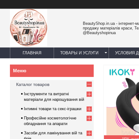
BeautyShop.in.ua - інтернет-м
продажу матеріалів краси, Т
@Beautyshopinua
ГЛАВНАЯ
ТОВАРЫ И УСЛУГИ
УСЛОВИЯ Д
Каталог товаров
Інструменти та витратні
матеріали для нарощування вій
Інтимні товари та секс-іграшки
Професійне косметологічне
обладнання та апарати
Засоби для ламінування вій та
брів