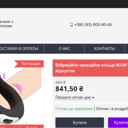
агазин з
+380 (93) 800-80-66
елеграм
ОСТАВКИ И ОПЛАТЫ
О НАС
КОНТАКТЫ
Топ продаж
Вібраційне ерекційне кільце IKOK
відчуттів
990 ₴
841,50 ₴
Показати оптові ціни
Готово до відправки
Оптом і в роздрі
Купити
Купити