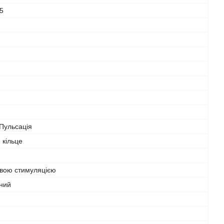
5
 Пульсація
 кільце
овою стимуляцією
чний