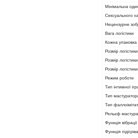
Мінімальна оди
Сексуального х
Нецензурне зо
Вага логістики
Кожна упаковка
Розмір логістики
Розмір логістики
Розмір логістик
Режим роботи
Тип інтимної іг
Тип мастуратор
Тип фаллоіміта
Рельєф мастур
Функція вібрації
Функція підігрів