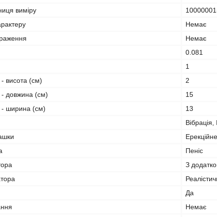
ниця виміру
10000001
арактеру
Немає
браження
Немає
0.081
1
 - висота (см)
2
 - довжина (см)
15
и - ширина (см)
13
Вібрація,
рашки
Ерекційне
а
Пеніс
тора
З додатк
атора
Реалісти
Да
ання
Немає