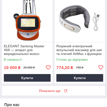
ELEGANT Santong Master
Розумний електричний
X68 — апарат для
імпульсний масажер для шиї
меридіональної моксо-
та плечей ArtMax з функцією
терапії та масажу всього тіла,
нагрівання й USB
В наявності
Готово до відправки
біомікроелектричний
заряджанням
пристрій для гуаша
19 000
774,20
₴
₴
20 000 ₴
790 ₴
Купити
Купити
Показати ще
Про нас