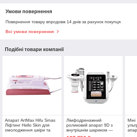
Умови повернення
Повернення товару впродовж 14 днів за рахунок покупця
Всі умови повернення
Подібні товари компанії
Апарат ArtMax Hifu Smas
Лімфодренажний
Міні
Ліфтинг Hello Skin для
роликовий апарат 9D з
ульт
омолодження шкіри та
внутрішнім шариком —
апар
видалення зморшок
вакуумна ліпосакція,
омо