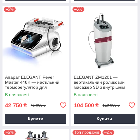
–5%
–5%
Апарат ELEGANT Fever
ELEGANT ZM1201 —
Master 448K — настільний
вертикальний роликовий
терморегулятор для
масажер 9D з внутрішнім
глибокого прогрівання,
роликом, 4-го покоління,
В наявності
В наявності
догляду за фасцією та
професійний апарат для
відновлення організм
масажу
42 750
104 500
₴
₴
45 000 ₴
110 000 ₴
Купити
Купити
–5%
Топ продажів
–2%