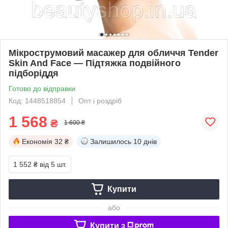
Мікрострумовий масажер для обличчя Tender
Skin And Face — Підтяжка подвійного
підборіддя
Готово до відправки
Код: 1448518854
Опт і роздріб
1 568
₴
1 600 ₴
Економія
32 ₴
Залишилось
10 днів
1 552 ₴
від 5 шт.
Купити
або
Купити з