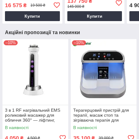
137 750
₴
масаж і моделювання
обли
16 575
4 9
₴
19 500 ₴
145 000 ₴
фігури 360°
Купити
Купити
Акційні пропозиції та новинки
–10%
–10%
3 в 1 RF нагрівальний EMS
Терагерцовий пристрій для
роликовий масажер для
терапії, масаж стоп та
обличчя 360° — ліфтинг,
зігріваюча терапія для
омолодження та боротьба зі
полегшення болю, охорона
В наявності
В наявності
зморшками
здоров’я та реабілітація
4 050
35 100
₴
₴
4 500 ₴
39 000 ₴