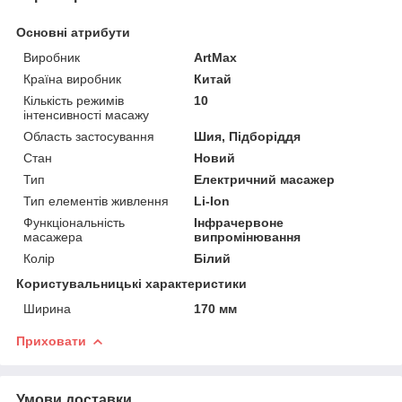
Основні атрибути
Виробник
ArtMax
Країна виробник
Китай
Кількість режимів
10
інтенсивності масажу
Область застосування
Шия, Підборіддя
Стан
Новий
Тип
Електричний масажер
Тип елементів живлення
Li-Ion
Функціональність
Інфрачервоне
масажера
випромінювання
Колір
Білий
Користувальницькі характеристики
Ширина
170 мм
Приховати
Умови доставки