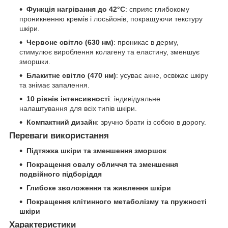
Функція нагрівання до 42°C
: сприяє глибокому
проникненню кремів і лосьйонів, покращуючи текстуру
шкіри.
Червоне світло (630 нм)
: проникає в дерму,
стимулює вироблення колагену та еластину, зменшує
зморшки.
Блакитне світло (470 нм)
: усуває акне, освіжає шкіру
та знімає запалення.
10 рівнів інтенсивності
: індивідуальне
налаштування для всіх типів шкіри.
Компактний дизайн
: зручно брати із собою в дорогу.
Переваги використання
Підтяжка шкіри та зменшення зморшок
Покращення овалу обличчя та зменшення
подвійного підборіддя
Глибоке зволоження та живлення шкіри
Покращення клітинного метаболізму та пружності
шкіри
Характеристики