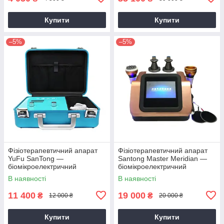
Купити
Купити
–5%
–5%
Фізіотерапевтичний апарат
Фізіотерапевтичний апарат
YuFu SanTong —
Santong Master Meridian —
біомікроелектричний
біомікроелектричний
меридіональний прилад DDS
пристрій для терапії,
В наявності
В наявності
для оздоровлення
моксатерапії, гуаша та
вакуумного ма
11 400
19 000
₴
₴
12 000 ₴
20 000 ₴
Купити
Купити