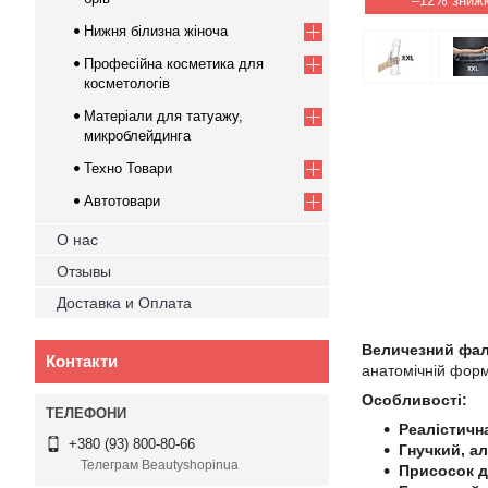
–12%
Нижня білизна жіноча
Професійна косметика для
косметологів
Матеріали для татуажу,
микроблейдинга
Техно Товари
Автотовари
О нас
Отзывы
Доставка и Оплата
Величезний фал
Контакти
анатомічній форм
Особливості:
Реалістичн
+380 (93) 800-80-66
Гнучкий, а
Телеграм Beautyshopinua
Присосок д