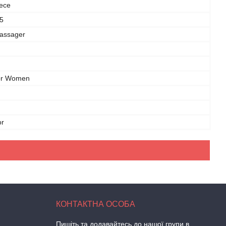
iece
5
assager
for Women
or
Пишіть та додавайтесь до нашої групи в