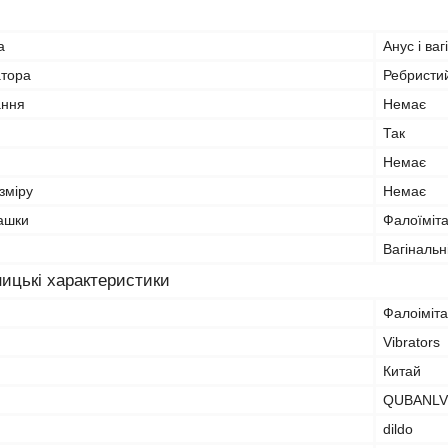
а
Анус і ваг
атора
Ребристи
ання
Немає
Так
Немає
зміру
Немає
рашки
Фалоїміт
Вагінальн
ицькі характеристики
Фалоіміт
Vibrators
Китай
QUBANLV
dildo