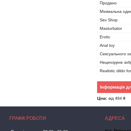
Продано
Мінімальна оди
Sex Shop
Masturbator
Erotic
Anal toy
Сексуального х
Нецензурне зо
Realistic dildo 
Інформація д
Ціна:
від 484 ₴
ГРАФІК РОБОТИ
вул. Ревуцько