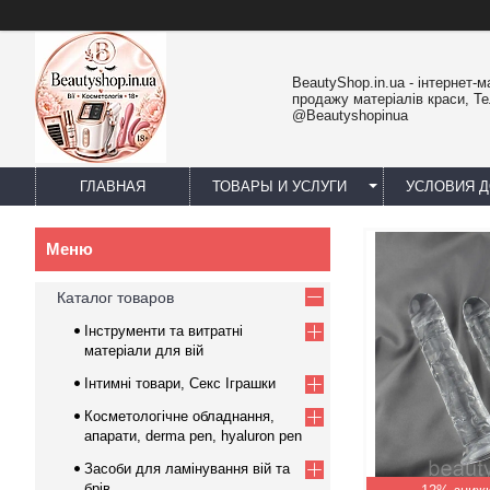
BeautyShop.in.ua - інтернет-м
продажу матеріалів краси, Т
@Beautyshopinua
ГЛАВНАЯ
ТОВАРЫ И УСЛУГИ
УСЛОВИЯ Д
Каталог товаров
Інструменти та витратні
матеріали для вій
Інтимні товари, Секс Іграшки
Косметологічне обладнання,
апарати, derma pen, hyaluron pen
Засоби для ламінування вій та
брів