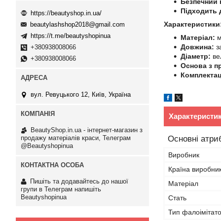
Безпечний 
Підходить 
https://beautyshop.in.ua/
Характеристики
beautylashshop2018@gmail.com
https://t.me/beautyshopinua
Матеріал:
м
Довжина:
з
+380938008066
Діаметр:
вел
+380938008066
Основа з п
Комплектац
вул. Ревуцького 12, Київ, Україна
Характеристи
BeautyShop.in.ua - інтернет-магазин з
продажу матеріалів краси, Телеграм
Основні атри
@Beautyshopinua
Виробник
Країна виробни
Пишіть та додавайтесь до нашої
Матеріал
групи в Телеграм напишіть
Beautyshopinua
Стать
Тип фалоімітат