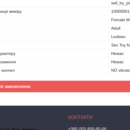
sell_by_p
ниця виміру
10000001
Female M
Adult
Lesbian
Sex Toy 
арактеру
Немає
браження
Немає
for women
NO vibrat
ля замовлення
+380 (93) 800-80-66
го 12, Київ, Україна