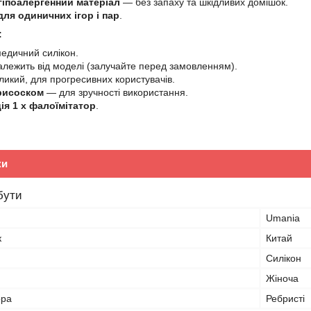
гіпоалергенний матеріал
— без запаху та шкідливих домішок.
для одиничних ігор і пар
.
:
едичний силікон.
алежить від моделі (залучайте перед замовленням).
икий, для прогресивних користувачів.
рисоском
— для зручності використання.
ія
1 x фалоїмітатор
.
ки
бути
Umania
к
Китай
Силікон
Жіноча
ора
Ребристі