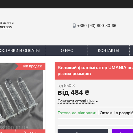
агазин з
+380 (93) 800-80-66
елеграм
ОСТАВКИ И ОПЛАТЫ
О НАС
КОНТАКТЫ
Топ продаж
Великий фалоімітатор UMANIA реа
різних розмірів
від 550 ₴
від 484 ₴
Показати оптові ціни
Готово до відправки
Оптом і в роздрі