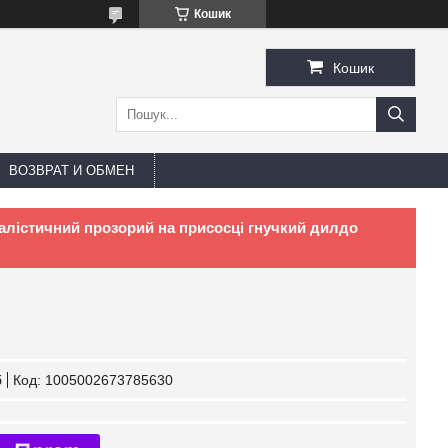
Кошик
Кошик
ВОЗВРАТ И ОБМЕН
лістичний прозорий на присосці гнучкий дилдо
б
Код:
1005002673785630