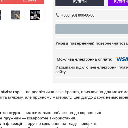
21 день
Купити
Купити
+380 (93) 800-80-66
повернення това
У компанії підключені електронні пла
сайту.
оїмітатор
— це реалістична секс-іграшка, призначена для максимал
і та м'якому, але пружному матеріалу, цей дилдо дарує
неймовірні
а текстура
— максимально наближена до справжньої.
ле пружний
— комфортне використання.
ля фіксації
— зручне кріплення на гладкі поверхні.