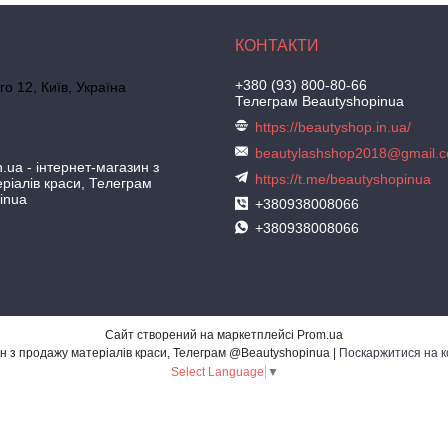
+380 (93) 800-80-66
го 12, Київ, Україна
Телеграм Beautyshopinua
https://beautyshop.in.ua/
beautylashshop2018@gmail.
.ua - інтернет-магазин з
https://t.me/beautyshopinua
ріалів краси, Телеграм
inua
+380938008066
+380938008066
Сайт створений на маркетплейсі
Prom.ua
BeautyShop.in.ua - інтернет-магазин з продажу матеріалів краси, Телеграм @Beautyshopinua |
Поскаржитися на к
Select Language
▼