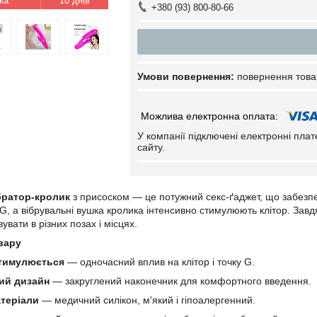
10 днів
+380 (93) 800-80-66
повернення това
У компанії підключені електронні пла
сайту.
братор-кролик
з присоском — це потужний секс-ґаджет, що забезпе
 G, а вібрувальні вушка кролика інтенсивно стимулюють клітор. Зав
вати в різних позах і місцях.
вару
стимулюється
— одночасний вплив на клітор і точку G.
ий дизайн
— закруглений наконечник для комфортного введення.
атеріали
— медичний силікон, м'який і гіпоалергенний.