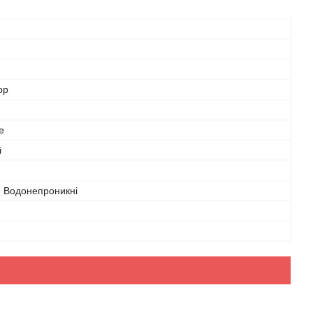
ор
е
і
, Водонепроникні