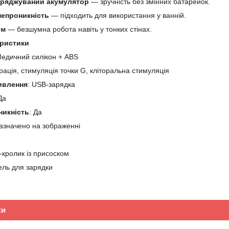
аряджуваний акумулятор
— зручність без змінних батарейок.
епроникність
— підходить для використання у ванній.
им
— безшумна робота навіть у тонких стінах.
еристики
Медичний силікон + ABS
брація, стимуляція точки G, кліторальна стимуляція
ивлення
: USB-зарядка
Да
икність
: Да
 зазначено на зображенні
-кролик із присоском
ель для зарядки
ки