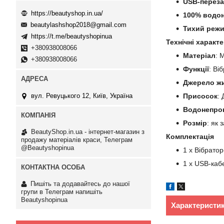
USB-перез
https://beautyshop.in.ua/
100% водон
beautylashshop2018@gmail.com
Тихий реж
https://t.me/beautyshopinua
Технічні характ
+380938008066
Матеріал
: 
+380938008066
Функції
: Ві
Джерело ж
вул. Ревуцького 12, Київ, Україна
Присосок
: 
Водонепрон
Розмір
: як
BeautyShop.in.ua - інтернет-магазин з
Комплектація
продажу матеріалів краси, Телеграм
@Beautyshopinua
1 х Вібратор
1 х USB-каб
Пишіть та додавайтесь до нашої
групи в Телеграм напишіть
Beautyshopinua
Характеристи