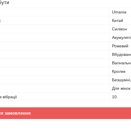
бути
Umania
к
Китай
Силікон
Акумулят
Рожевий
Вбудован
Вагінальн
Кролик
Безшумні
Для жінок
в вібрації
10
ля замовлення