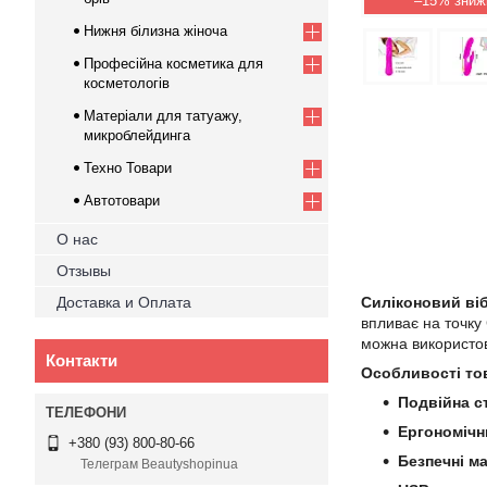
–15%
Нижня білизна жіноча
Професійна косметика для
косметологів
Матеріали для татуажу,
микроблейдинга
Техно Товари
Автотовари
О нас
Отзывы
Доставка и Оплата
Силіконовий ві
впливає на точку
можна використову
Контакти
Особливості то
Подвійна 
Ергономічн
+380 (93) 800-80-66
Безпечні м
Телеграм Beautyshopinua