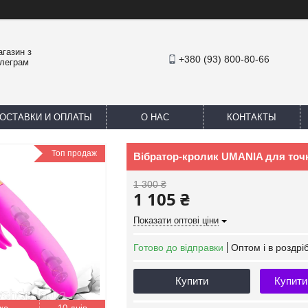
агазин з
+380 (93) 800-80-66
елеграм
ОСТАВКИ И ОПЛАТЫ
О НАС
КОНТАКТЫ
Топ продаж
Вібратор-кролик UMANIA для точк
1 300 ₴
1 105 ₴
Показати оптові ціни
Готово до відправки
Оптом і в роздрі
Купити
Купити