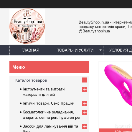
BeautyShop.in.ua - інтернет-м
продажу матеріалів краси, Т
@Beautyshopinua
ГЛАВНАЯ
ТОВАРЫ И УСЛУГИ
УСЛОВИЯ Д
Каталог товаров
Інструменти та витратні
матеріали для вій
Інтимні товари, Секс Іграшки
Косметологічне обладнання,
апарати, derma pen, hyaluron pen
Засоби для ламінування вій та
брів