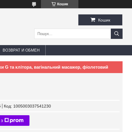
Кошик
Кошик
ВОЗВРАТ И ОБМЕН
и G та клітора, вагінальний масажер, фіолетовий
б
Код:
1005003037541230
 з