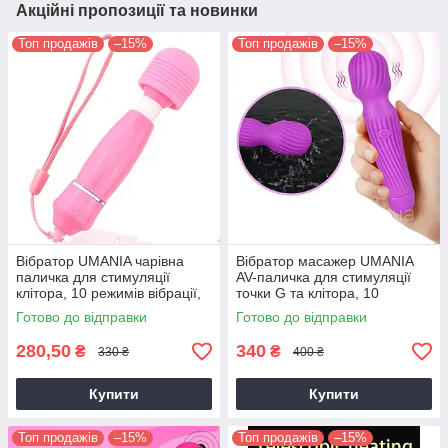
Акційні пропозиції та новинки
Топ продажів
–15%
Топ продажів
–15%
Вібратор UMANIA чарівна
Вібратор масажер UMANIA
паличка для стимуляції
AV-паличка для стимуляції
клітора, 10 режимів вібрації,
точки G та клітора, 10
рожевий
режимів, фіолетовий
Готово до відправки
Готово до відправки
280,50
340
₴
₴
330 ₴
400 ₴
Купити
Купити
Топ продажів
–15%
Топ продажів
–15%