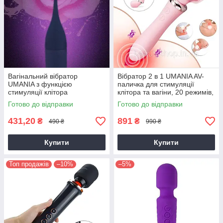
Вагінальний вібратор
Вібратор 2 в 1 UMANIA AV-
UMANIA з функцією
паличка для стимуляції
стимуляції клітора
клітора та вагіни, 20 режимів,
рожевий
Готово до відправки
Готово до відправки
431,20
891
₴
₴
490 ₴
990 ₴
Купити
Купити
Топ продажів
–10%
–5%