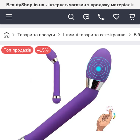
BeautyShop.in.ua - інтернет-магазин з продажу матеріалів
Товари та послуги
Інтимні товари та секс-іграшки
Ві
Топ продажів
–15%