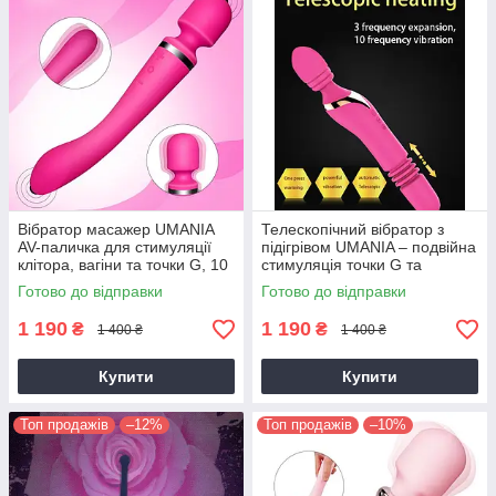
Вібратор масажер UMANIA
Телескопічний вібратор з
AV-паличка для стимуляції
підігрівом UMANIA – подвійна
клітора, вагіни та точки G, 10
стимуляція точки G та
режимів, рожевий
клітора, 10 режимів
Готово до відправки
Готово до відправки
1 190
1 190
₴
₴
1 400 ₴
1 400 ₴
Купити
Купити
Топ продажів
–12%
Топ продажів
–10%