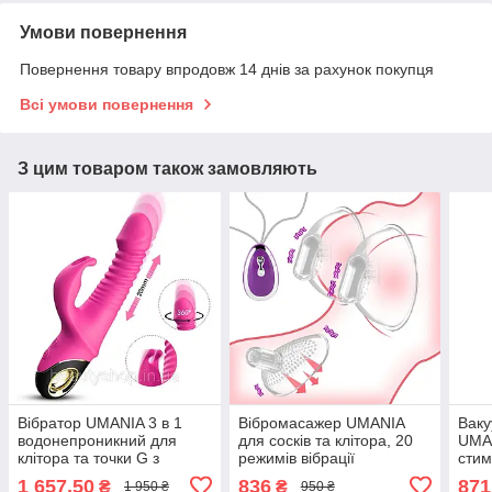
Умови повернення
Повернення товару впродовж 14 днів за рахунок покупця
Всі умови повернення
З цим товаром також замовляють
Вібратор UMANIA 3 в 1
Вібромасажер UMANIA
Ваку
водонепроникний для
для сосків та клітора, 20
UMAN
клітора та точки G з
режимів вібрації
стим
вагінальною стимуляцією
10 р
1 657,50
836
871
₴
₴
1 950 ₴
950 ₴