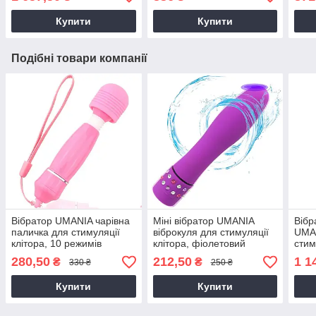
Купити
Купити
Подібні товари компанії
Вібратор UMANIA чарівна
Міні вібратор UMANIA
Вібр
паличка для стимуляції
віброкуля для стимуляції
UMAN
клітора, 10 режимів
клітора, фіолетовий
стим
вібрації, рожевий
точк
280,50
212,50
1 1
₴
₴
330 ₴
250 ₴
Купити
Купити