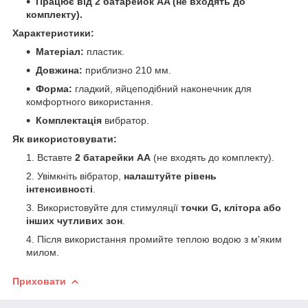
Працює від 2 батарейок AA (не входять до
комплекту).
Характеристики:
Матеріал:
пластик.
Довжина:
приблизно 210 мм.
Форма:
гладкий, яйцеподібний наконечник для
комфортного використання.
Комплектація
вибратор.
Як використовувати:
Вставте
2 батарейки AA
(не входять до комплекту).
Увімкніть вібратор,
налаштуйте рівень
інтенсивності
.
Використовуйте для стимуляції
точки G, клітора або
інших чутливих зон
.
Після використання промийте теплою водою з м'яким
милом.
Приховати