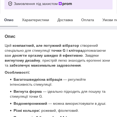
Замовлення під захистом
Опис
Характеристики
Доставка
Оплата
Умови п
Опис
Цей
компактний, але потужний вібратор
створений
спеціально для стимуляції
точки G і клітора
допомагаючи
вам
досягти оргазму швидко й ефективно
. Завдяки
вигнутому дизайну
, пристрій легко знаходить ерогенні зони
та
забезпечує максимальне задоволення
.
Особливості:
Багатошвидкісна вібрація
— регулюйте
інтенсивність стимуляції.
Вигнута форма
— ідеально підходить для пошуку та
стимуляції точки G.
Водонепроникний
— можна використовувати в душі.
Різні кольори:
рожевий, фіолетовий.