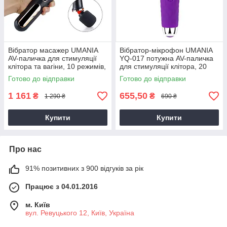
Вібратор масажер UMANIA
Вібратор-мікрофон UMANIA
AV-паличка для стимуляції
YQ-017 потужна AV-паличка
клітора та вагіни, 10 режимів,
для стимуляції клітора, 20
чорний
режимів вібрації
Готово до відправки
Готово до відправки
1 161
655,50
₴
₴
1 290 ₴
690 ₴
Купити
Купити
Про нас
91% позитивних з 900 відгуків за рік
Працює з 04.01.2016
м. Київ
вул. Ревуцького 12, Київ, Україна