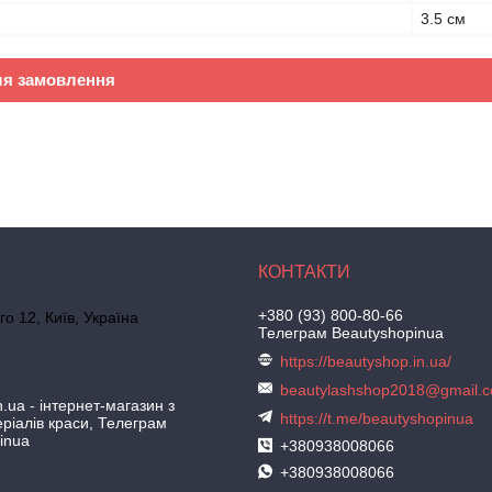
3.5 см
ля замовлення
+380 (93) 800-80-66
го 12, Київ, Україна
Телеграм Beautyshopinua
https://beautyshop.in.ua/
beautylashshop2018@gmail.
.ua - інтернет-магазин з
https://t.me/beautyshopinua
ріалів краси, Телеграм
inua
+380938008066
+380938008066