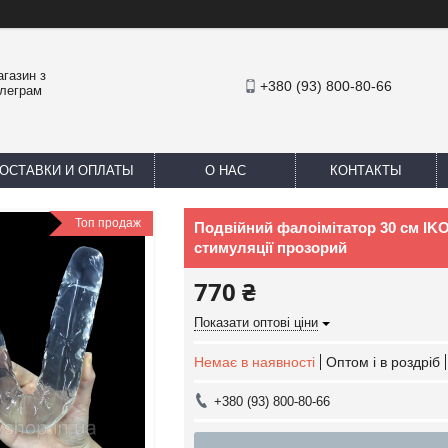
агазин з
+380 (93) 800-80-66
елеграм
ОСТАВКИ И ОПЛАТЫ
О НАС
КОНТАКТЫ
Топ продаж
Подвійний фалоімітатор 30 см IK
стимуляції прозорий
770 ₴
Показати оптові ціни
Немає в наявності
Оптом і в роздріб
+380 (93) 800-80-66