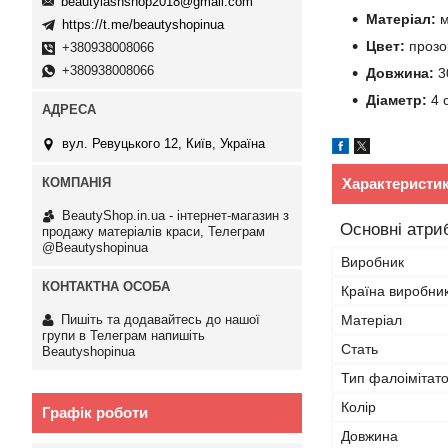
beautylashshop2018@gmail.com
Матеріал:
м
https://t.me/beautyshopinua
Цвет:
прозор
+380938008066
+380938008066
Довжина:
3
Діаметр:
4 
вул. Ревуцького 12, Київ, Україна
Характеристи
BeautyShop.in.ua - інтернет-магазин з
Основні атри
продажу матеріалів краси, Телеграм
@Beautyshopinua
Виробник
Країна виробни
Пишіть та додавайтесь до нашої
Матеріал
групи в Телеграм напишіть
Стать
Beautyshopinua
Тип фалоімітат
Колір
Графік роботи
Довжина