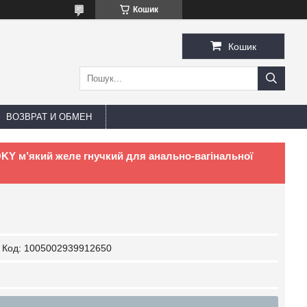
Кошик
Кошик
ВОЗВРАТ И ОБМЕН
OKY м’який желе гнучкий для анально-вагінальної
Код:
1005002939912650