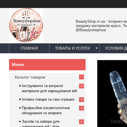
BeautyShop.in.ua - інтернет-м
продажу матеріалів краси, Т
@Beautyshopinua
ГЛАВНАЯ
ТОВАРЫ И УСЛУГИ
УСЛОВИЯ Д
Каталог товаров
Інструменти та витратні
матеріали для нарощування вій
Інтимні товари та секс-іграшки
Професійне косметологічне
обладнання та апарати
Засоби та набори для
ламінування вій і брів