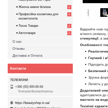
Жіноча нижня білизна
Професійна косметика для
косметологів
Техно Товари
Відкрийте нові г
Автотовари
м'якого силікону,
стимуляції
, а за
О нас
Особливості то
Отзывы
Реалістичн
Доставка и Оплата
Гнучкий і м
Підходить 
Контакти
Безпечний 
Зручна форм
Легкість у д
+380 (93) 800-80-66
Додатковий опи
Телеграм Beautyshopinua
адаптуватися до 
мастило на водн
https://beautyshop.in.ua/
Технічні характ