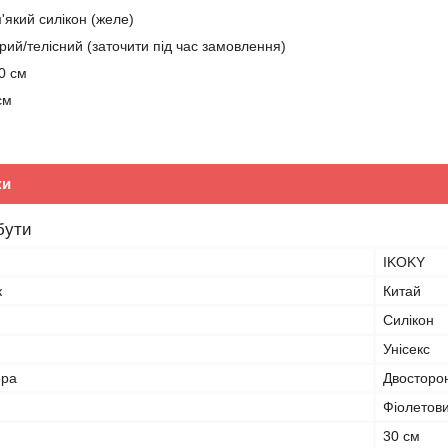
'який силікон (желе)
ий/телісний (заточити під час замовлення)
0 см
см
ки
бути
IKOKY
к
Китай
Силікон
Унісекс
ора
Двосторо
Фіолетов
30 см