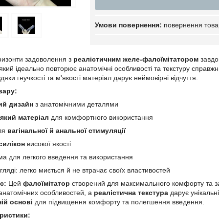
повернення това
оризонти задоволення з
реалістичним желе-фалоїмітатором
завдо
 який ідеально повторює анатомічні особливості та текстуру справжн
вдяки гнучкості та м'якості матеріал дарує неймовірні відчуття.
вару:
ий дизайн
з анатомічними деталями
'який матеріал
для комфортного використання
для
вагінальної й анальної стимуляції
силікон
високої якості
а для легкого введення та використання
огляді: легко миється й не втрачає своїх властивостей
с:
Цей
фалоїмітатор
створений для максимального комфорту та з
анатомічних особливостей, а
реалістична текстура
дарує унікальн
ій основі
для підвищення комфорту та полегшення введення.
еристики: