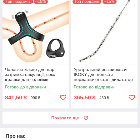
Топ продажів
–15%
Топ продажів
–15%
Чоловіче кільце для пар,
Уретральний розширювач
затримка еякуляції, секс-
IKOKY для пеніса з
іграшки для чоловіків
нержавіючої сталі дилататор
катетер 26 см
Готово до відправки
Готово до відправки
841,50
365,50
₴
₴
990 ₴
430 ₴
Показати ще
Про нас