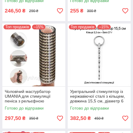
Готово до відправки
Готово до відправки
50 мм
діаметр 8–12 мм довжина 35
мм
246,50
255
₴
₴
290 ₴
300 ₴
Топ продажів
–15%
Топ продажів
–15%
Чоловічий мастурбатор
Уретральний стимулятор із
UMANIA для стимуляції
нержавіючої сталі з кільцем,
пеніса з рельєфною
довжина 15,5 см, діаметр 6
текстурою та ефектом
мм
Готово до відправки
Готово до відправки
масажу ерекційне кільце
прозоре
297,50
382,50
₴
₴
350 ₴
450 ₴