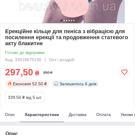
Ерекційне кільце для пеніса з вібрацією для
посилення ерекції та продовження статевого
акту блакитне
Готово до відправки
Код: 33018675130
Опт і роздріб
297,50
₴
350 ₴
Економія
52.50 ₴
Залишилось
6 днів
339,50 ₴
від 5 шт.
Опис
Характеристики
Доставка
Оплата
Умови 
Опис