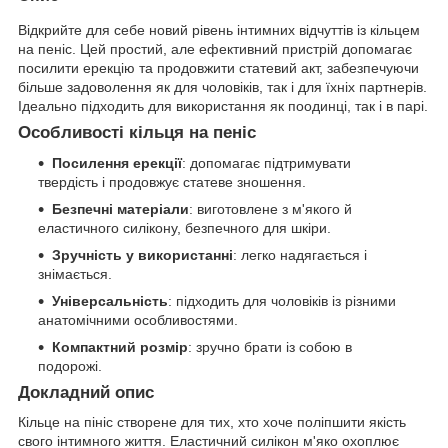
Відкрийте для себе новий рівень інтимних відчуттів із кільцем
на пеніс. Цей простий, але ефективний пристрій допомагає
посилити ерекцію та продовжити статевий акт, забезпечуючи
більше задоволення як для чоловіків, так і для їхніх партнерів.
Ідеально підходить для використання як поодинці, так і в парі.
Особливості кільця на пеніс
Посилення ерекції
: допомагає підтримувати
твердість і продовжує статеве зношення.
Безпечні матеріали
: виготовлене з м'якого й
еластичного силікону, безпечного для шкіри.
Зручність у використанні
: легко надягається і
знімається.
Універсальність
: підходить для чоловіків із різними
анатомічними особливостями.
Компактний розмір
: зручно брати із собою в
подорожі.
Докладний опис
Кільце на пініс створене для тих, хто хоче поліпшити якість
свого інтимного життя. Еластичний силікон м'яко охоплює