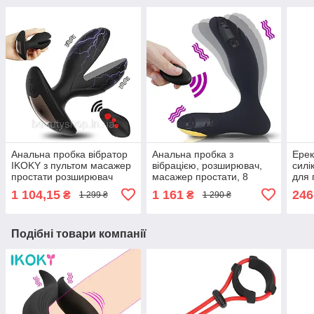
Анальна пробка вібратор
Анальна пробка з
Ерек
IKOKY з пультом масажер
вібрацією, розширювач,
силі
простати розширювач
масажер простати, 8
для
чорний 8 режимів
режимів, бездротовий
стат
1 104,15
1 161
246
₴
₴
1 299 ₴
1 290 ₴
пульт
еяку
Подібні товари компанії