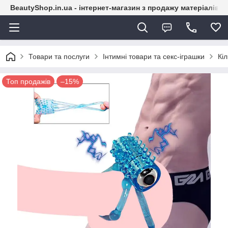
BeautyShop.in.ua - інтернет-магазин з продажу матеріалів
Товари та послуги
Інтимні товари та секс-іграшки
Кі
Топ продажів
–15%