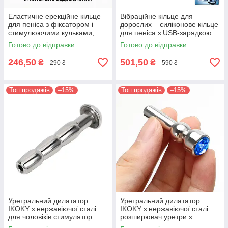
Еластичне ерекційне кільце
Вібраційне кільце для
для пеніса з фіксатором і
дорослих – силіконове кільце
стимулюючими кульками,
для пеніса з USB-зарядкою
чорне
Готово до відправки
Готово до відправки
246,50
501,50
₴
₴
290 ₴
590 ₴
Топ продажів
–15%
Топ продажів
–15%
Уретральний дилататор
Уретральний дилататор
IKOKY з нержавіючої сталі
IKOKY з нержавіючої сталі
для чоловіків стимулятор
розширювач уретри з
уретри діаметр 8 мм довжина
декоративним кристалом