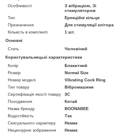
Особливості
З вібрацією, Зі
стимулятором
Тип
Ерекційні кільця
Призначення
Для стимуляції клітора
Кількість в комплекті
1 шт.
Основні
Стать
Чоловічий
Користувальницькі характеристики
Колір
Блакитний
Розмір
Normal Size
Номер моделі
Vibrating Cock Ring
Тип товару
Вібромашини
Сертифікація якості товару
3C
Походження
Китай
Назва бренду
BOONABEE
Водостійкість
Так
Сексуального характеру
Немає
Нецензурне зображення
Немає