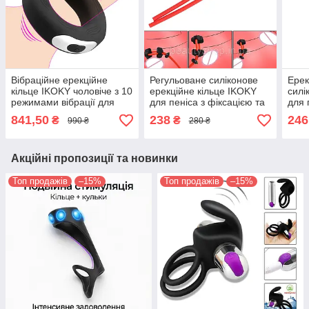
Вібраційне ерекційне
Регульоване силіконове
Ерек
кільце IKOKY чоловіче з 10
ерекційне кільце IKOKY
силі
режимами вібрації для
для пеніса з фіксацією та
для
посилення відчуттів
посиленням ерекції
стат
841,50
238
246
₴
₴
990 ₴
280 ₴
червоно-чорне
еяку
Акційні пропозиції та новинки
Топ продажів
–15%
Топ продажів
–15%