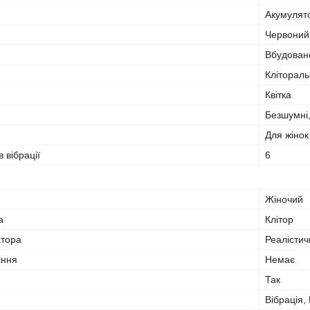
Акумулят
Червоний
Вбудован
Клітораль
Квітка
Безшумні,
Для жінок
в вібрації
6
Жіночий
а
Клітор
атора
Реалісти
ання
Немає
Так
Вібрація,