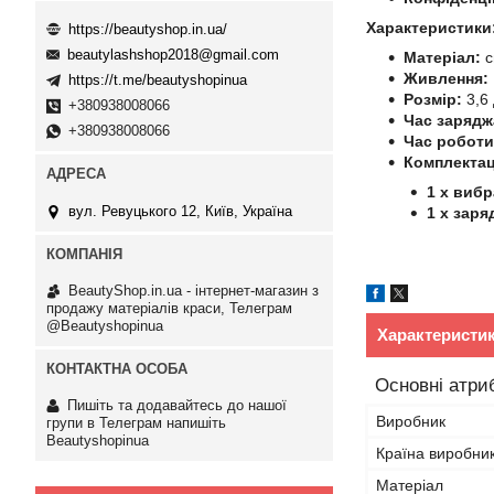
Характеристики
https://beautyshop.in.ua/
beautylashshop2018@gmail.com
Матеріал:
с
Живлення:
https://t.me/beautyshopinua
Розмір:
3,6 
+380938008066
Час зарядж
+380938008066
Час роботи
Комплектац
1 x виб
вул. Ревуцького 12, Київ, Україна
1 x заря
BeautyShop.in.ua - інтернет-магазин з
продажу матеріалів краси, Телеграм
@Beautyshopinua
Характеристи
Основні атри
Пишіть та додавайтесь до нашої
Виробник
групи в Телеграм напишіть
Beautyshopinua
Країна виробни
Матеріал