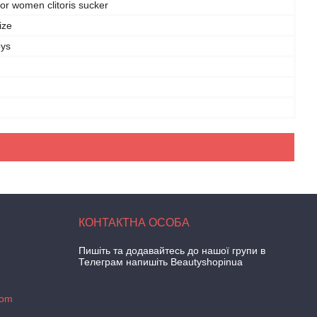
for women clitoris sucker
ize
oys
Пишіть та додавайтесь до нашої групи в
Телеграм напишіть Beautyshopinua
com