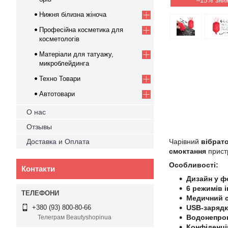
–15%
Нижня білизна жіноча
Професійна косметика для
косметологів
Матеріали для татуажу,
микроблейдинга
Техно Товари
Автотовари
О нас
Отзывы
Доставка и Оплата
Чарівний
вібрат
смоктання
пристр
Особливості:
Контакти
Дизайн у ф
6 режимів 
Медичний с
USB-зарядк
+380 (93) 800-80-66
Водонепро
Телеграм Beautyshopinua
Конфіденці