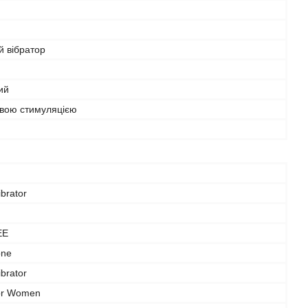
й вібратор
ий
овою стимуляцією
brator
EE
one
brator
for Women