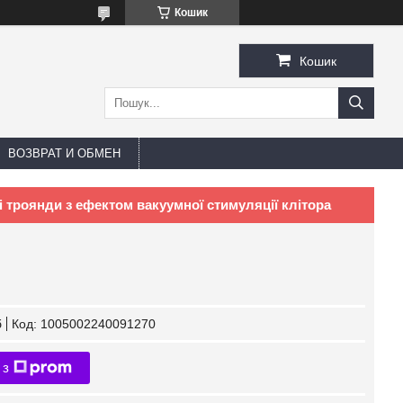
Кошик
Кошик
ВОЗВРАТ И ОБМЕН
 троянди з ефектом вакуумної стимуляції клітора
б
Код:
1005002240091270
 з