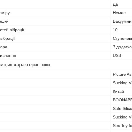
Да
зміру
Немає
рашки
Вакуумни
стей вібрації
10
вібрації
Ступенев
тора
З додатк
живлення
USB
ицькі характеристики
Picture As
Sucking Vi
Китай
BOONAB
Safe Silic
Sucking Vi
Sex Toy 