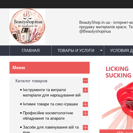
BeautyShop.in.ua - інтернет-м
продажу матеріалів краси, Т
@Beautyshopinua
ГЛАВНАЯ
ТОВАРЫ И УСЛУГИ
УСЛОВИЯ Д
Каталог товаров
Інструменти та витратні
матеріали для нарощування вій
Інтимні товари та секс-іграшки
Професійне косметологічне
обладнання та апарати
Засоби для ламінування вій та
брів