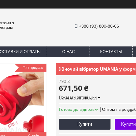
агазин з
+380 (93) 800-80-66
елеграм
ОСТАВКИ И ОПЛАТЫ
О НАС
КОНТАКТЫ
Топ продаж
Жіночий вібратор UMANIA у формі
790 ₴
671,50 ₴
Показати оптові ціни
Готово до відправки
Оптом і в роздрі
Купити
Купити