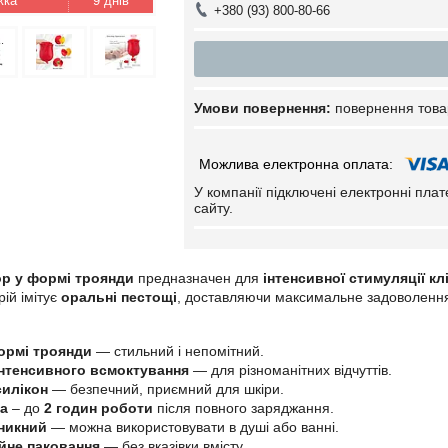
9 днів
+380 (93) 800-80-66
повернення това
У компанії підключені електронні пла
сайту.
ор у формі троянди
предназначен для
інтенсивної стимуляції клі
ій імітує
оральні пестощі
, доставляючи максимальне задоволенн
ормі троянди
— стильний і непомітний.
інтенсивного всмоктування
— для різноманітних відчуттів.
илікон
— безпечний, приємний для шкіри.
а
– до
2 годин роботи
після повного заряджання.
никний
— можна використовувати в душі або ванні.
йне паковання
— без вказівки вмісту.