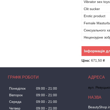
Vibrator sex toy
Clit sucker
Erotic product
Female Masturb
Сексуального х
Нецензурне зо
Інформація д
Ціна:
671,50 ₴
ГРАФІК РОБОТИ
вул. Ревуцько
Понеділок
09:00
21:00
Вівторок
09:00
21:00
Середа
09:00
21:00
BeautyShop.in
Четвер
09:00
21:00