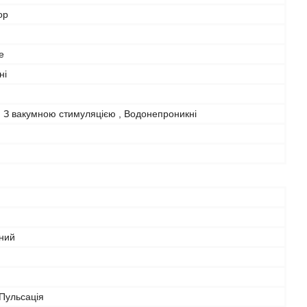
ор
е
ні
 З вакумною стимуляцією , Водонепроникні
чний
 Пульсація