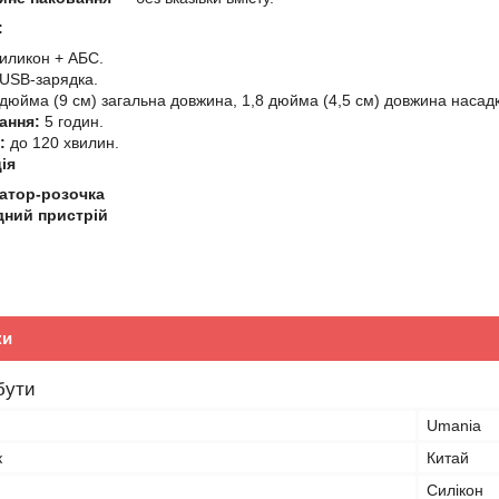
:
иликон + АБС.
USB-зарядка.
дюйма (9 см) загальна довжина, 1,8 дюйма (4,5 см) довжина насадк
ання:
5 годин.
:
до 120 хвилин.
ія
ратор-розочка
дний пристрій
ки
бути
Umania
к
Китай
Силікон