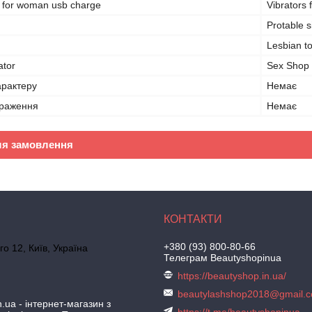
s for woman usb charge
Vibrators 
Protable s
Lesbian t
ator
Sex Shop
арактеру
Немає
браження
Немає
ля замовлення
+380 (93) 800-80-66
го 12, Київ, Україна
Телеграм Beautyshopinua
https://beautyshop.in.ua/
beautylashshop2018@gmail.
.ua - інтернет-магазин з