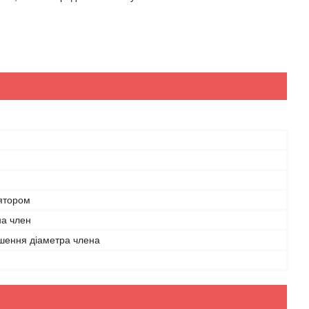
лятором
на член
ьшення діаметра члена