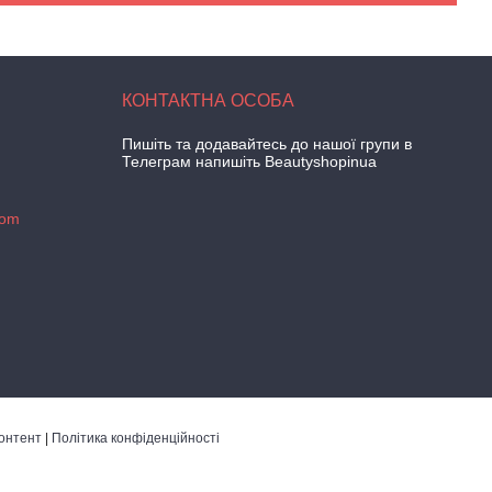
Пишіть та додавайтесь до нашої групи в
Телеграм напишіть Beautyshopinua
com
онтент
|
Політика конфіденційності