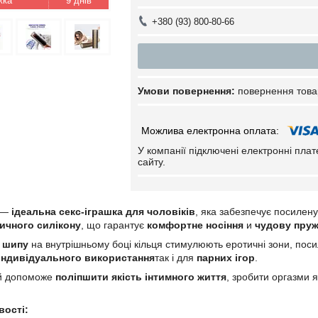
9 днів
+380 (93) 800-80-66
повернення това
У компанії підключені електронні пла
сайту.
е —
ідеальна секс-іграшка для чоловіків
, яка забезпечує посилен
тичного силікону
, що гарантує
комфортне носіння
и
чудову пруж
 шипу
на внутрішньому боці кільця стимулюють еротичні зони, пос
індивідуального використання
так і для
парних ігор
.
ий допоможе
поліпшити якість інтимного життя
, зробити оргазми 
вості: