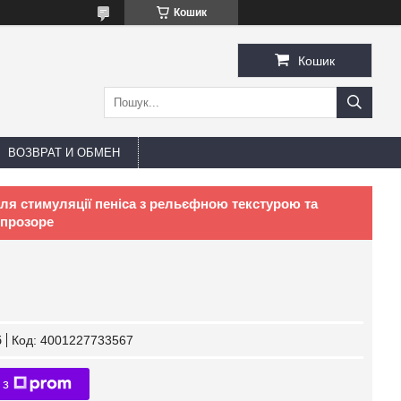
Кошик
Кошик
ВОЗВРАТ И ОБМЕН
я стимуляції пеніса з рельєфною текстурою та
 прозоре
б
Код:
4001227733567
 з