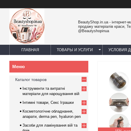
BeautyShop.in.ua - інтернет-м
продажу матеріалів краси, Т
@Beautyshopinua
ГЛАВНАЯ
ТОВАРЫ И УСЛУГИ
УСЛОВИЯ Д
Каталог товаров
Інструменти та витратні
матеріали для нарощування вій
Інтимні товари, Секс Іграшки
Косметологічне обладнання,
апарати, derma pen, hyaluron pen
Засоби для ламінування вій та
брів