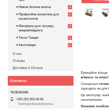
–15%
Нижня білизна жіноча
Професійна косметика для
косметологів
Матеріали для татуажу,
микроблейдинга
Техно Товари
Автотовари
О нас
Отзывы
Доставка и Оплата
Ерекційне кільц
м'якого та елас
Контакти
Спеціальні
точки
підходить як для
Це аксесуар, як
+380 (93) 800-80-66
насиченішим.
Телеграм Beautyshopinua
Основні особли