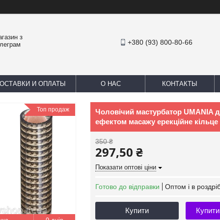
агазин з
+380 (93) 800-80-66
елеграм
ОСТАВКИ И ОПЛАТЫ
О НАС
КОНТАКТЫ
Топ продаж
Чоловічий мастурбатор UMANIA дл
ефектом масажу ерекційне кільце
350 ₴
297,50 ₴
Показати оптові ціни
Готово до відправки
Оптом і в роздрі
Купити
Купити