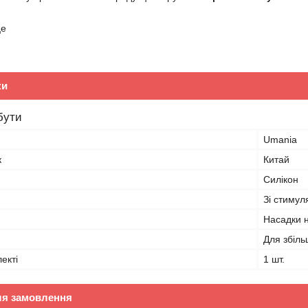
це
ки
бути
Umania
к
Китай
Силікон
Зі стиму
Насадки 
Для збіл
лекті
1 шт.
ля замовлення