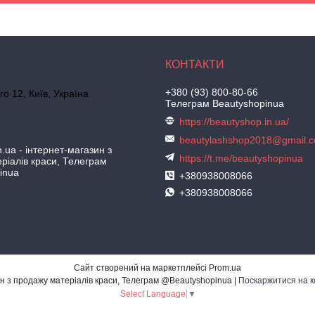
+380 (93) 800-80-66
го 12, Київ, Україна
Телеграм Beautyshopinua
https://beautyshop.in.ua/
beautylashshop2018@gmail.
.ua - інтернет-магазин з
https://t.me/beautyshopinua
ріалів краси, Телеграм
inua
+380938008066
+380938008066
Сайт створений на маркетплейсі
Prom.ua
BeautyShop.in.ua - інтернет-магазин з продажу матеріалів краси, Телеграм @Beautyshopinua |
Поскаржитися на к
Select Language
▼