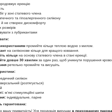
 продовжує ерекцію
сть
іг у зоні статевого члена
зпечного та гіпоалергенного силікону
я й не створює дискомфорту
х розмірів
вувати з лубрикантами
вати:
використанням
промийте кільце теплою водою з милом.
кант
на силіконове кільце для кращого ковзання.
іть кільце
на основу статевого члена в стані ерекції.
йте довше 30 хвилин
за один раз, щоб уникнути порушення кровоо
ання
ретельно промийте та висушіть.
еристики:
едичний силікон
версальний (розтягується)
й
і:
м'які стимуляційні шипи
ня:
індивідуальне, парне
ь гарантована:
о вашу приватність! Уся продукція вирушає
в прихованому пакова