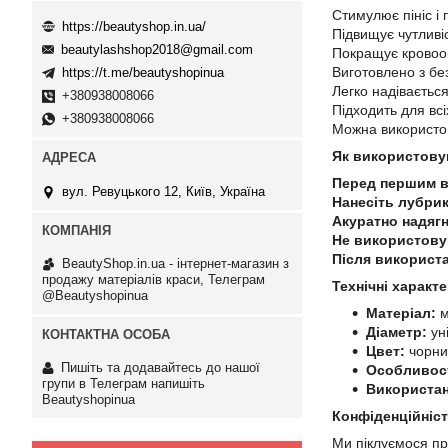
Стимулює пініс і
https://beautyshop.in.ua/
Підвищує чутливі
beautylashshop2018@gmail.com
Покращує кровооб
Виготовлено з бе
https://t.me/beautyshopinua
Легко надіваєтьс
+380938008066
Підходить для всі
+380938008066
Можна використо
Як використову
Перед першим 
вул. Ревуцького 12, Київ, Україна
Нанесіть лубри
Акуратно надягн
Не використову
Після використ
BeautyShop.in.ua - інтернет-магазин з
продажу матеріалів краси, Телеграм
Технічні характ
@Beautyshopinua
Матеріал:
м
Діаметр:
уні
Цвет:
чорни
Пишіть та додавайтесь до нашої
Особливост
групи в Телеграм напишіть
Використан
Beautyshopinua
Конфіденційніст
Ми піклуємося пр