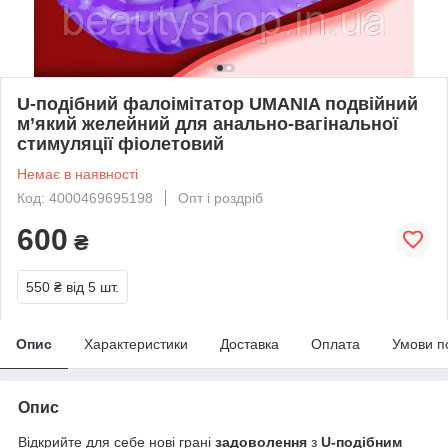
U-подібний фалоімітатор UMANIA подвійний
м’який желейний для анально-вагінальної
стимуляції фіолетовий
Немає в наявності
Код: 4000469695198
Опт і роздріб
600
₴
550 ₴
від 5 шт.
Опис
Характеристики
Доставка
Оплата
Умови п
Опис
Відкрийте для себе нові грані
задоволення
з
U-подібним