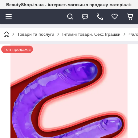
BeautyShop.in.ua - інтернет-магазин з продажу матеріалів
Товари та послуги
Інтимні товари, Секс Іграшки
Фало
Топ продажів