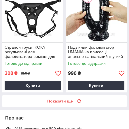
Страпон труси IKOKY
Подвійний фалоімітатор
регульовані для
UMANIA на присосці
фалоімітатора ремінці для
анально-вагінальний гнучкий
дилдо чорні
масажер чорний
Готово до відправки
Готово до відправки
308
990
₴
₴
350 ₴
Купити
Купити
Показати ще
Про нас
91% позитивних з 899 відгуків за рік