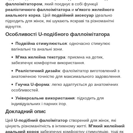
фаллоімітатором
, який поєднує в собі функції
реалістичного фаллоімітатора
и
м'якого желейного
анального корка
. Цей
подвійний аксесуар
ідеально
підходить для жінок, які шукають яскраві та різноманітні
відчуття.
Особливості U-подібного фаллоімітатора
Подвійна стимулюється
: одночасно стимулює
вагінальні та анальні зони.
М'яка желейна текстура
: приємна на дотик,
забезпечує комфортне використання.
Реалістичний дизайн
: фалоїмітатор виготовлений з
анатомічною точністю для максимального задоволення.
Гнучка U-форма
: легко адаптується до анатомічних
особливостей.
Універсальне використання
: підходить для
індивідуальних і парних ігор.
Докладний опис
Цей
U-подібний фалоїмітатор
створений для жінок, які
цінують різноманітність в інтимному житті.
М'який желейний
анальний корок
забезпечує комфортну стимуляцію, тоді як