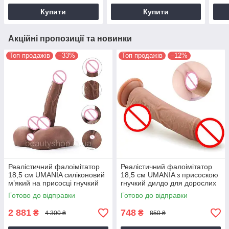
Купити
Купити
Акційні пропозиції та новинки
Топ продажів
–33%
Топ продажів
–12%
Реалістичний фалоімітатор
Реалістичний фалоімітатор
18,5 см UMANIA силіконовий
18,5 см UMANIA з присоскою
м’який на присосці гнучкий
гнучкий дилдо для дорослих
тілесний
тілесний
Готово до відправки
Готово до відправки
2 881
748
₴
₴
4 300 ₴
850 ₴