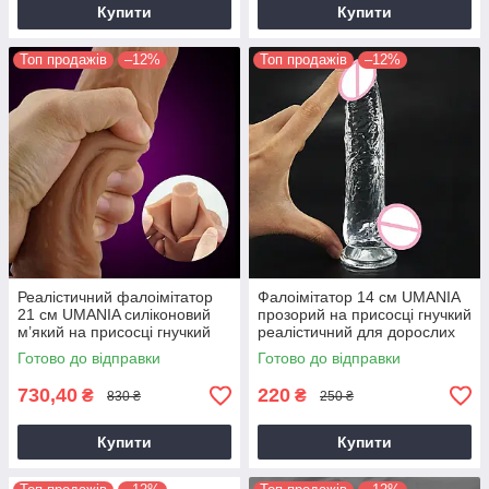
Купити
Купити
Топ продажів
–12%
Топ продажів
–12%
Реалістичний фалоімітатор
Фалоімітатор 14 см UMANIA
21 см UMANIA силіконовий
прозорий на присосці гнучкий
м’який на присосці гнучкий
реалістичний для дорослих
тілесний
Готово до відправки
Готово до відправки
730,40
220
₴
₴
830 ₴
250 ₴
Купити
Купити