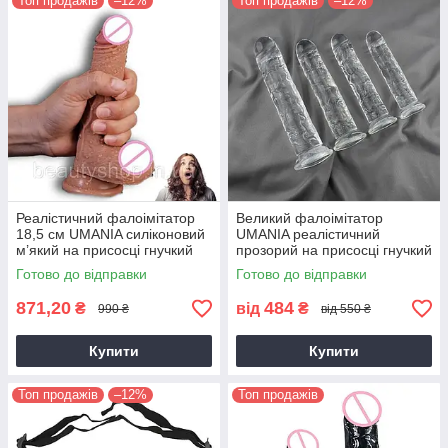
Топ продажів
–12%
Топ продажів
–12%
Реалістичний фалоімітатор
Великий фалоімітатор
18,5 см UMANIA силіконовий
UMANIA реалістичний
м’який на присосці гнучкий
прозорий на присосці гнучкий
тілесний
дилдо різних розмірів
Готово до відправки
Готово до відправки
871,20
484
₴
від
₴
990 ₴
від 550 ₴
Купити
Купити
Топ продажів
–12%
Топ продажів