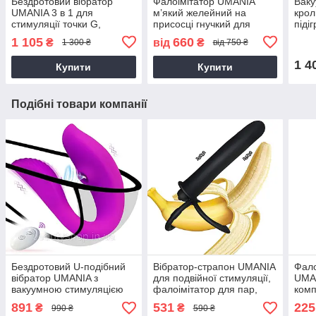
Бездротовий вібратор
Фалоімітатор UMANIA
Ваку
UMANIA 3 в 1 для
м’який желейний на
крол
стимуляції точки G,
присосці гнучкий для
піді
клітора та анальної зони, з
анально-вагінальної
точк
1 105
660
₴
від
₴
1 300 ₴
від 750 ₴
пультом керування
стимуляції
режи
1 4
Купити
Купити
Подібні товари компанії
Бездротовий U-подібний
Вібратор-страпон UMANIA
Фало
вібратор UMANIA з
для подвійної стимуляції,
UMAN
вакуумною стимуляцією
фалоімітатор для пар,
комп
клітора та точки G, 10
ергономічний дизайн
стим
891
531
225
₴
₴
990 ₴
590 ₴
режимів, фіолетовий
блак