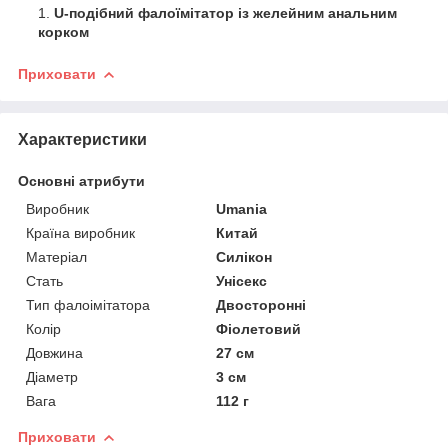
U-подібний фалоїмітатор із желейним анальним
корком
Приховати
Характеристики
Основні атрибути
Виробник
Umania
Країна виробник
Китай
Матеріал
Силікон
Стать
Унісекс
Тип фалоімітатора
Двосторонні
Колір
Фіолетовий
Довжина
27 см
Діаметр
3 см
Вага
112 г
Приховати