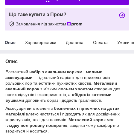
Що таке купити з Пром?
Замовлення під захистом
Опис
Характеристики
Доставка
Оплата
Умови п
Опис
Елегантний
набір з анальним корком і милими
аксесуарами
— ідеальний варіант для прихильників
рольових ігор та естетики пухнастих хвостів.
Металевий
анальний корок
з м'яким
лосьєм хвостом
створена для
нових відчуттів і експериментів, а
обідок із котячими
вушками
доповнить образ і додасть грайливості.
Аксесуари виготовлені з
безпечних і приємних на дотик
матеріалів
легко чистяться і підходять як для досвідчених
користувачів, так і для новачків.
Металевий корок
має
гладку поліровану поверхню
, завдяки чому комфортно
вводиться й носиться.