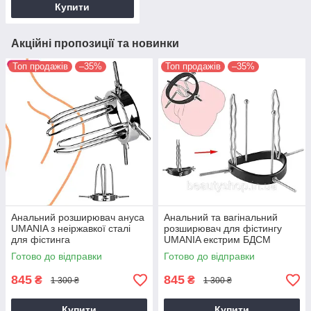
Купити
Акційні пропозиції та новинки
Топ продажів
–35%
Топ продажів
–35%
Анальний розширювач ануса
Анальний та вагінальний
UMANIA з неіржавкої сталі
розширювач для фістингу
для фістинга
UMANIA екстрим БДСМ
регульований
Готово до відправки
Готово до відправки
845
845
₴
₴
1 300 ₴
1 300 ₴
Купити
Купити