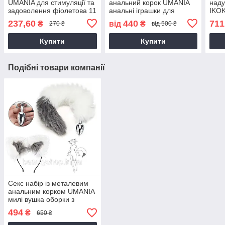
UMANIA для стимуляції та
анальний корок UMANIA
наду
задоволення фіолетова 11
анальні іграшки для
IKOK
см
чоловіків і жінок
роз
237,60
440
711
₴
від
₴
270 ₴
від 500 ₴
Купити
Купити
Подібні товари компанії
Секс набір із металевим
анальним корком UMANIA
милі вушка оборки з
пухнастим лосьим
494
₴
650 ₴
хвостом