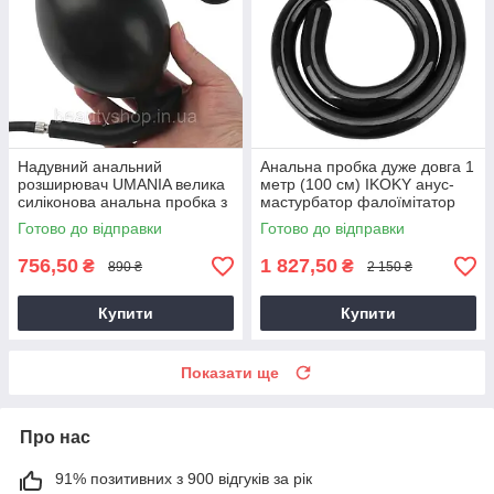
Надувний анальний
Анальна пробка дуже довга 1
розширювач UMANIA велика
метр (100 см) IKOKY анус-
силіконова анальна пробка з
мастурбатор фалоїмітатор
насосом чорна
масажер простати чорний
Готово до відправки
Готово до відправки
756,50
1 827,50
₴
₴
890 ₴
2 150 ₴
Купити
Купити
Показати ще
Про нас
91% позитивних з 900 відгуків за рік