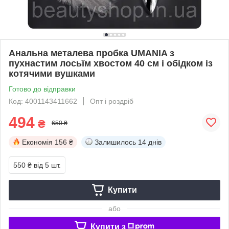
Анальна металева пробка UMANIA з
пухнастим лосьїм хвостом 40 см і обідком із
котячими вушками
Готово до відправки
Код: 4001143411662
Опт і роздріб
494
₴
650 ₴
Економія
156 ₴
Залишилось
14 днів
550 ₴
від 5 шт.
Купити
або
Купити з