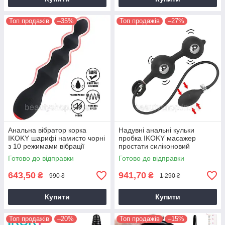
Топ продажів
–35%
Топ продажів
–27%
Анальна вібратор корка
Надувні анальні кульки
IKOKY шарифі намисто чорні
пробка IKOKY масажер
з 10 режимами вібрації
простати силіконовий
розширювач ануса чорний
Готово до відправки
Готово до відправки
643,50
941,70
₴
₴
990 ₴
1 290 ₴
Купити
Купити
Топ продажів
–20%
Топ продажів
–15%