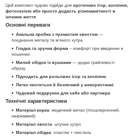
Цей комплект чудово підійде для
еротичних ігор, косплею,
фотосесією або просто додасть різноманітності в
інтимне життя
.
Основні переваги
Анальна пробка з пухнастим хвостом
—
поєднання металу та м'якого хутра.
Гладка та зручна форма
– комфорт при введении и
ношении.
Милий обідок із вушками
— додає грайливості
образу.
Підходить для рольових ігор та косплею
.
Легко чиститься й безпечний у використанні
.
Чудовий подарунок для себе або партнера
.
Технічні характеристики
Матеріал корка
: медичний метал (гіпоалергенний,
неіржавкий)
Матеріал хвоста
: штучне хутро
Матеріал обідка
: пластик + текстиль