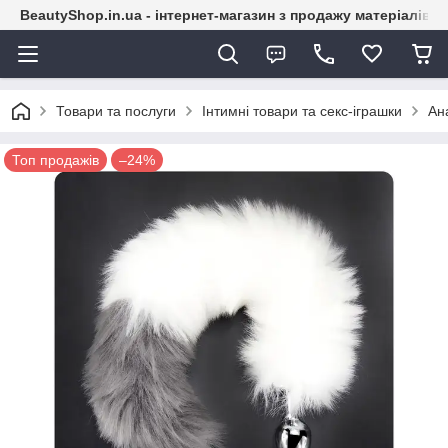
BeautyShop.in.ua - інтернет-магазин з продажу матеріалів
Товари та послуги
Інтимні товари та секс-іграшки
Ан
Топ продажів
–24%