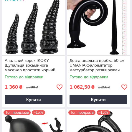
Анальний корок IKOKY
Довга анальна пробка 50 см
Щупальця восьминога
UMANIA фалоїмітатор
масажер простати чорний
мастурбатор розширювач
масажер простати чорного
Готово до відправки
Готово до відправки
кольору
1 360
1 062,50
₴
₴
1 700 ₴
1 250 ₴
Купити
Купити
Топ продажів
–15%
Топ продажів
–15%